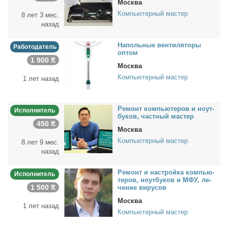
Москва
Компьютерный мастер
8 лет 3 мес.
назад
На­поль­ные вен­ти­ля­то­ры
Работодатель
оптом
1 900 ₶
Москва
Компьютерный мастер
1 лет назад
Ре­монт ком­пью­те­ров и но­ут­
Исполнитель
бу­ков, част­ный ма­стер
450 ₶
Москва
Компьютерный мастер
8 лет 9 мес.
назад
Ре­монт и на­строй­ка ком­пью­
Исполнитель
те­ров, но­ут­бу­ков и МФУ, ле­
1 500 ₶
че­ние ви­ру­сов
Москва
1 лет назад
Компьютерный мастер