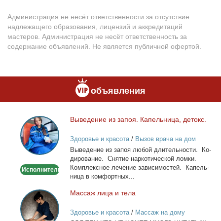
Администрация не несёт ответственности за отсутствие
надлежащего образования, лицензий и аккредитаций
мастеров. Администрация не несёт ответственность за
содержание объявлений. Не является публичной офертой.
объявления
Вы­ве­де­ние из за­поя. Ка­пель­ни­ца, де­токс.
Выведение
из
Здоровье и красота
/
Вызов врача на дом
запоя.
Вы­ве­де­ние из за­поя лю­бой дли­тель­но­сти. Ко­
Капельница,
ди­ро­ва­ние. Сня­тие нар­ко­ти­че­ской лом­ки.
детокс.
Ком­плекс­ное ле­че­ние за­ви­си­мо­стей. Ка­пель­
Исполнитель
ни­ца в ком­форт­ных...
Мас­саж ли­ца и те­ла
Массаж
лица
Здоровье и красота
/
Массаж на дому
и