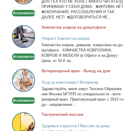
ДЛЯ ТЕХ КТО НЕ ХОЧЕТ МНОГО ЧИТАТЬ!)))
тела
ПРИНИМАЮ У СЕБЯ ДОМА. ❌ИНТИМА НЕТ
❌ОКОНЧАНИЯ, РАССЛАБЛЕНИЯ И ТАК
Исполнитель
ДАЛЕЕ НЕТ! ❌ДОГОВОРИТЬСЯ НЕ...
Хим­чист­ка ков­ров на до­му/офи­се
Химчистка
ковров
Уборка
/
Химчистка ковров
на
Хим­чист­ка ков­ров, ди­ва­нов, ков­ро­ли­на на до­
дому/
му/офи­се. ХИМЧИСТКА КОВРОЛИНА,
офисе
КОВРОВ И МЕБЕЛИ (в Офи­се и на До­му) -
Исполнитель
Це­на: от 55 ₽ за...
Ве­те­ри­нар­ный врач - Вы­езд на дом
Ветеринарный
врач
Уход за животными
/
Ветеринар
-
Здрав­ствуй­те, ме­ня зо­вут Та­тья­на Об­ра­зо­ва­
Выезд
ние Москва МГУПП по спе­ци­аль­но­сти - ве­те­
на
ри­нар­ный врач. Прак­ти­ку­ю­щий врач с 2013 го­
Исполнитель
дом
да - на­прав­ле­ния:...
Тан­три­че­ский мас­саж
Тантрический
массаж
Здоровье и красота
/
Массаж на дому