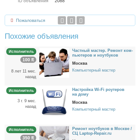
ID объявления
2088
Пожаловаться
Похожие объявления
Част­ный ма­стер. Ре­монт ком­
Исполнитель
пью­те­ров и но­ут­бу­ков
100 ₶
Москва
Компьютерный мастер
8 лет 11 мес.
назад
На­строй­ка Wi-Fi ро­у­те­ров
Исполнитель
на до­му
3 г. 9 мес.
Москва
назад
Компьютерный мастер
Ре­монт но­ут­бу­ков в Москве /
Исполнитель
СЦ Laptop-Repair.ru
350 ₶