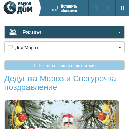
Добавить
Вход на са
Поиск
новое
объявление
Разное
Дед Мороз
Все объявления подкатегории
Дедушка Мороз и Снегурочка
поздравление