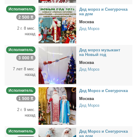
Исполнитель
Дед мо­роз и Сне­гу­роч­ка
на дом
2 500 ₶
Москва
2 г. 8 мес.
Дед Мороз
назад
Исполнитель
Дед мо­роз му­зы­кант
на Но­вый год
3 000 ₶
Москва
7 лет 8 мес.
Дед Мороз
назад
Исполнитель
Дед Мо­роз и Сне­гу­роч­ка
1 500 ₶
Москва
Дед Мороз
2 г. 9 мес.
назад
Исполнитель
Дед Мо­роз и Сне­гу­роч­ка
на дом