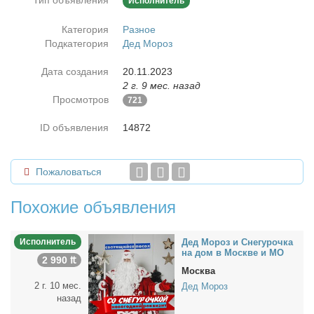
Тип объявления
Исполнитель
Категория
Разное
Подкатегория
Дед Мороз
Дата создания
20.11.2023
2 г. 9 мес. назад
Просмотров
721
ID объявления
14872
Пожаловаться
Похожие объявления
Исполнитель
Дед Мо­роз и Сне­гу­роч­ка
на дом в Москве и МО
2 990 ₶
Москва
2 г. 10 мес.
Дед Мороз
назад