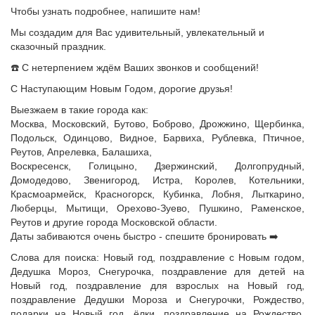
Чтобы узнать подробнее, напишите нам!
Мы создадим для Вас удивительный, увлекательный и
сказочный праздник.
☎️ С нетерпением ждём Ваших звонков и сообщений!
С Наступающим Новым Годом, дорогие друзья!
Выезжаем в такие города как:
Москва, Московский, Бутово, Боброво, Дрожжино, Щербинка,
Подольск, Одинцово, Видное, Барвиха, Рублевка, Птичное,
Реутов, Апрелевка, Балашиха,
Воскресенск, Голицыно, Дзержинский, Долгопрудный,
Домодедово, Звенигород, Истра, Королев, Котельники,
Красмоармейск, Красногорск, Кубинка, Лобня, Лыткарино,
Люберцы, Мытищи, Орехово-Зуево, Пушкино, Раменское,
Реутов и другие города Московской области.
Даты забиваются очень быстро - спешите бронировать ➡️
Слова для поиска: Новый год, поздравление с Новым годом,
Дедушка Мороз, Снегурочка, поздравление для детей на
Новый год, поздравление для взрослых на Новый год,
поздравление Дедушки Мороза и Снегурочки, Рождество,
подарки на Новый год, ёлки, поздравление на Рождество,