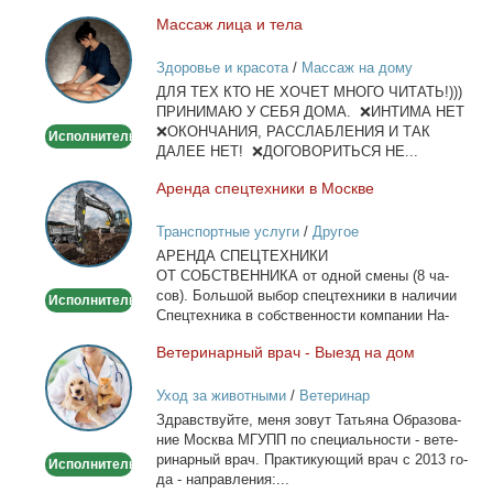
Мас­саж ли­ца и те­ла
Массаж
лица
Здоровье и красота
/
Массаж на дому
и
ДЛЯ ТЕХ КТО НЕ ХОЧЕТ МНОГО ЧИТАТЬ!)))
тела
ПРИНИМАЮ У СЕБЯ ДОМА. ❌ИНТИМА НЕТ
❌ОКОНЧАНИЯ, РАССЛАБЛЕНИЯ И ТАК
Исполнитель
ДАЛЕЕ НЕТ! ❌ДОГОВОРИТЬСЯ НЕ...
Арен­да спец­тех­ни­ки в Москве
Аренда
спецтехники
Транспортные услуги
/
Другое
в
АРЕНДА СПЕЦТЕХНИКИ
Москве
ОТ СОБСТВЕННИКА от од­ной сме­ны (8 ча­
сов). Боль­шой вы­бор спец­тех­ни­ки в на­ли­чии
Исполнитель
Спец­тех­ни­ка в соб­ствен­но­сти ком­па­нии На­
лич­ный...
Ве­те­ри­нар­ный врач - Вы­езд на дом
Ветеринарный
врач
Уход за животными
/
Ветеринар
-
Здрав­ствуй­те, ме­ня зо­вут Та­тья­на Об­ра­зо­ва­
Выезд
ние Москва МГУПП по спе­ци­аль­но­сти - ве­те­
на
ри­нар­ный врач. Прак­ти­ку­ю­щий врач с 2013 го­
Исполнитель
дом
да - на­прав­ле­ния:...