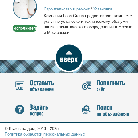
кондиционеров
Строительство и ремонт
/
Установка
в
кондиционеров
Ком­па­ния Leon Group предо­став­ля­ет ком­плекс
Москве
услуг по уста­нов­ке и тех­ни­че­ско­му об­слу­жи­
ва­нию кли­ма­ти­че­ско­го обо­ру­до­ва­ния в Москве
Исполнитель
и Мос­ков­ской...
© Вызов на дом, 2013—2025
Политика обработки персональных данных