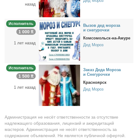
Дед Мороз
назад
Исполнитель
Вы­зов дед мо­ро­за
и сне­гу­роч­ки
1 000 ₶
Комсомольск-на-Амуре
1 лет назад
Дед Мороз
Исполнитель
За­каз Де­да Мо­ро­за
и Сне­гу­роч­ки
1 500 ₶
Красноярск
1 лет назад
Дед Мороз
Администрация не несёт ответственности за отсутствие
надлежащего образования, лицензий и аккредитаций
мастеров. Администрация не несёт ответственность за
содержание объявлений. Не является публичной офертой.