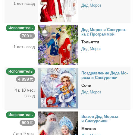
1 лет назад
Дед Мороз
Исполнитель
Дед Мо­роз и Сне­гу­роч­
ка с Про­грам­мой
700 ₶
Тольятти
1 лет назад
Дед Мороз
Исполнитель
По­здрав­ле­ние Де­да Мо­
ро­за и Сне­гу­роч­ки
4 999 ₶
Сочи
4 г. 10 мес.
Дед Мороз
назад
Исполнитель
Вы­зов Дед Мо­ро­за
и Сне­гу­роч­ки
900 ₶
Москва
7 лет 9 мес.