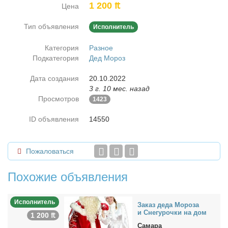
1 200 ₶
Цена
Тип объявления
Исполнитель
Категория
Разное
Подкатегория
Дед Мороз
Дата создания
20.10.2022
3 г. 10 мес. назад
Просмотров
1423
ID объявления
14550
Пожаловаться
Похожие объявления
Исполнитель
За­каз де­да Мо­ро­за
и Сне­гу­роч­ки на дом
1 200 ₶
Самара