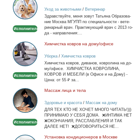
врач
Уход за животными
/
Ветеринар
-
Здрав­ствуй­те, ме­ня зо­вут Та­тья­на Об­ра­зо­ва­
Выезд
ние Москва МГУПП по спе­ци­аль­но­сти - ве­те­
на
ри­нар­ный врач. Прак­ти­ку­ю­щий врач с 2013 го­
Исполнитель
дом
да - на­прав­ле­ния:...
Хим­чист­ка ков­ров на до­му/офи­се
Химчистка
ковров
Уборка
/
Химчистка ковров
на
Хим­чист­ка ков­ров, ди­ва­нов, ков­ро­ли­на на до­
дому/
му/офи­се. ХИМЧИСТКА КОВРОЛИНА,
офисе
КОВРОВ И МЕБЕЛИ (в Офи­се и на До­му) -
Исполнитель
Це­на: от 55 ₽ за...
Мас­саж ли­ца и те­ла
Массаж
лица
Здоровье и красота
/
Массаж на дому
и
ДЛЯ ТЕХ КТО НЕ ХОЧЕТ МНОГО ЧИТАТЬ!)))
тела
ПРИНИМАЮ У СЕБЯ ДОМА. ❌ИНТИМА НЕТ
❌ОКОНЧАНИЯ, РАССЛАБЛЕНИЯ И ТАК
Исполнитель
ДАЛЕЕ НЕТ! ❌ДОГОВОРИТЬСЯ НЕ...
Уста­нов­ка кон­ди­ци­о­не­ров в Москве
Установка