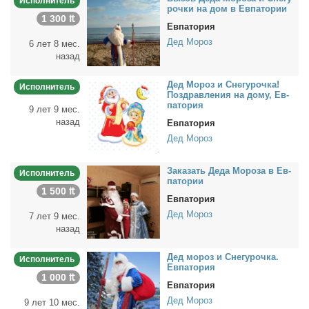
Исполнитель
роч­ки на дом в Ев­па­то­рии
1 300 ₶
Евпатория
Дед Мороз
6 лет 8 мес.
назад
Дед Мо­роз и Сне­гу­роч­ка!
Исполнитель
По­здрав­ле­ния на до­му, Ев­
па­то­рия
9 лет 9 мес.
назад
Евпатория
Дед Мороз
За­ка­зать Де­да Мо­ро­за в Ев­
Исполнитель
па­то­рии
1 500 ₶
Евпатория
Дед Мороз
7 лет 9 мес.
назад
Дед мо­роз и Сне­гу­роч­ка.
Исполнитель
Ев­па­то­рия
1 000 ₶
Евпатория
Дед Мороз
9 лет 10 мес.