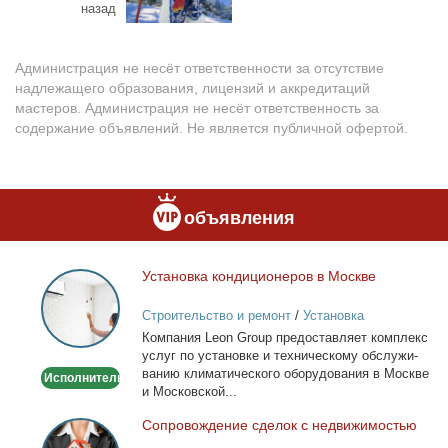
назад
Администрация не несёт ответственности за отсутствие
надлежащего образования, лицензий и аккредитаций
мастеров. Администрация не несёт ответственность за
содержание объявлений. Не является публичной офертой.
объявления
Уста­нов­ка кон­ди­ци­о­не­ров в Москве
Установка
кондиционеров
Строительство и ремонт
/
Установка
в
кондиционеров
Ком­па­ния Leon Group предо­став­ля­ет ком­плекс
Москве
услуг по уста­нов­ке и тех­ни­че­ско­му об­слу­жи­
ва­нию кли­ма­ти­че­ско­го обо­ру­до­ва­ния в Москве
Исполнитель
и Мос­ков­ской...
Со­про­вож­де­ние сде­лок с недви­жи­мо­стью
Сопровождение