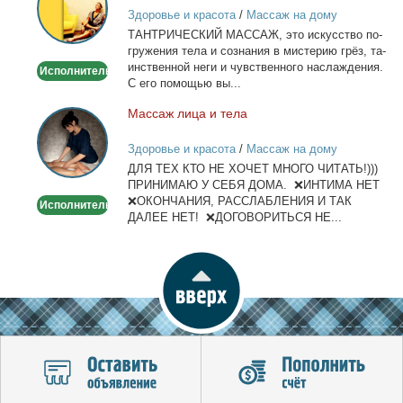
массаж
Здоровье и красота
/
Массаж на дому
ТАНТРИЧЕСКИЙ МАССАЖ, это ис­кус­ство по­
гру­же­ния те­ла и со­зна­ния в ми­сте­рию грёз, та­
ин­ствен­ной неги и чув­ствен­но­го на­сла­жде­ния.
Исполнитель
С его по­мо­щью вы...
Мас­саж ли­ца и те­ла
Массаж
лица
Здоровье и красота
/
Массаж на дому
и
ДЛЯ ТЕХ КТО НЕ ХОЧЕТ МНОГО ЧИТАТЬ!)))
тела
ПРИНИМАЮ У СЕБЯ ДОМА. ❌ИНТИМА НЕТ
❌ОКОНЧАНИЯ, РАССЛАБЛЕНИЯ И ТАК
Исполнитель
ДАЛЕЕ НЕТ! ❌ДОГОВОРИТЬСЯ НЕ...