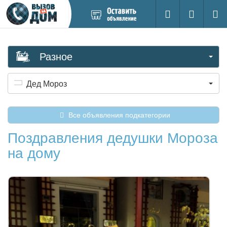
Добавить
Вход на са
Поиск
новое
объявление
Разное
Дед Мороз
Все объявления подкатегории
Поздравления дедушки Мороза
на дому