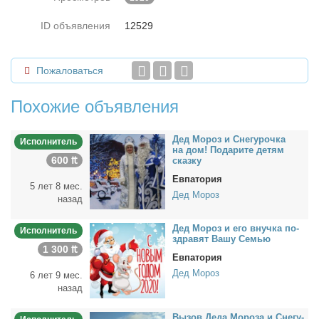
ID объявления
12529
Пожаловаться
Похожие объявления
Дед Мо­роз и Сне­гу­роч­ка
Исполнитель
на дом! По­да­ри­те де­тям
600 ₶
сказ­ку
Евпатория
5 лет 8 мес.
Дед Мороз
назад
Дед Мо­роз и его внуч­ка по­
Исполнитель
здра­вят Ва­шу Се­мью
1 300 ₶
Евпатория
Дед Мороз
6 лет 9 мес.
назад
Вы­зов Де­да Мо­ро­за и Сне­гу­