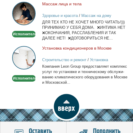
Мас­саж ли­ца и те­ла
Массаж
лица
Здоровье и красота
/
Массаж на дому
и
ДЛЯ ТЕХ КТО НЕ ХОЧЕТ МНОГО ЧИТАТЬ!)))
тела
ПРИНИМАЮ У СЕБЯ ДОМА. ❌ИНТИМА НЕТ
❌ОКОНЧАНИЯ, РАССЛАБЛЕНИЯ И ТАК
Исполнитель
ДАЛЕЕ НЕТ! ❌ДОГОВОРИТЬСЯ НЕ...
Уста­нов­ка кон­ди­ци­о­не­ров в Москве
Установка
кондиционеров
Строительство и ремонт
/
Установка
в
кондиционеров
Ком­па­ния Leon Group предо­став­ля­ет ком­плекс
Москве
услуг по уста­нов­ке и тех­ни­че­ско­му об­слу­жи­
ва­нию кли­ма­ти­че­ско­го обо­ру­до­ва­ния в Москве
Исполнитель
и Мос­ков­ской...