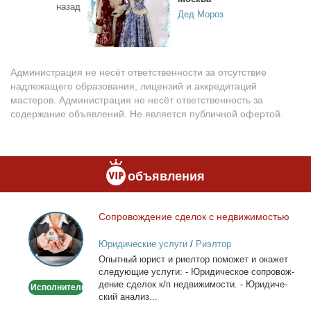
назад
Дед Мороз
Администрация не несёт ответственности за отсутствие
надлежащего образования, лицензий и аккредитаций
мастеров. Администрация не несёт ответственность за
содержание объявлений. Не является публичной офертой.
объявления
Со­про­вож­де­ние сде­лок с недви­жи­мо­стью
Сопровождение
сделок
Юридические услуги
/
Риэлтор
с
Опыт­ный юрист и ри­ел­тор по­мо­жет и ока­жет
недвижимостью
сле­ду­ю­щие услу­ги: - Юри­ди­че­ское со­про­вож­
де­ние сде­лок к/п недви­жи­мо­сти. - Юри­ди­че­
Исполнитель
ский ана­лиз...