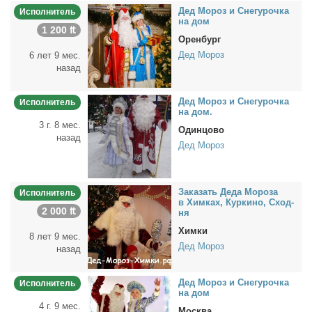
Дед Мо­роз и Сне­гу­роч­ка
Исполнитель
на дом
1 200 ₶
Оренбург
Дед Мороз
6 лет 9 мес.
назад
Дед Мо­роз и Сне­гу­роч­ка
Исполнитель
на дом.
3 г. 8 мес.
Одинцово
назад
Дед Мороз
За­ка­зать Де­да Мо­ро­за
Исполнитель
в Хим­ках, Кур­ки­но, Сход­
2 000 ₶
ня
Химки
8 лет 9 мес.
Дед Мороз
назад
Дед Мо­роз и Сне­гу­роч­ка
Исполнитель
на дом
4 г. 9 мес.
Москва