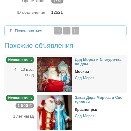
Просмотров
1778
ID объявления
12521
Пожаловаться
Похожие объявления
Дед Мо­роз и Сне­гу­роч­ка
Исполнитель
на дом
4 г. 10 мес.
Москва
назад
Дед Мороз
За­каз Де­да Мо­ро­за и Сне­
Исполнитель
гу­роч­ки
1 500 ₶
Красноярск
Дед Мороз
1 лет назад