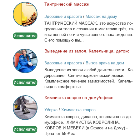
Тан­три­че­ский мас­саж
Тантрический
массаж
Здоровье и красота
/
Массаж на дому
ТАНТРИЧЕСКИЙ МАССАЖ, это ис­кус­ство по­
гру­же­ния те­ла и со­зна­ния в ми­сте­рию грёз, та­
ин­ствен­ной неги и чув­ствен­но­го на­сла­жде­ния.
Исполнитель
С его по­мо­щью вы...
Вы­ве­де­ние из за­поя. Ка­пель­ни­ца, де­токс.
Выведение
из
Здоровье и красота
/
Вызов врача на дом
запоя.
Вы­ве­де­ние из за­поя лю­бой дли­тель­но­сти. Ко­
Капельница,
ди­ро­ва­ние. Сня­тие нар­ко­ти­че­ской лом­ки.
детокс.
Ком­плекс­ное ле­че­ние за­ви­си­мо­стей. Ка­пель­
Исполнитель
ни­ца в ком­форт­ных...
Хим­чист­ка ков­ров на до­му/офи­се
Химчистка
ковров
Уборка
/
Химчистка ковров
на
Хим­чист­ка ков­ров, ди­ва­нов, ков­ро­ли­на на до­
дому/
му/офи­се. ХИМЧИСТКА КОВРОЛИНА,
офисе
КОВРОВ И МЕБЕЛИ (в Офи­се и на До­му) -
Исполнитель
Це­на: от 55 ₽ за...