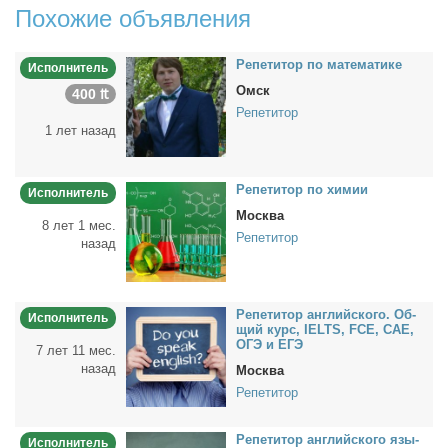
Похожие объявления
Ре­пе­ти­тор по ма­те­ма­ти­ке
Исполнитель
Омск
400 ₶
Репетитор
1 лет назад
Ре­пе­ти­тор по хи­мии
Исполнитель
Москва
8 лет 1 мес.
Репетитор
назад
Ре­пе­ти­тор ан­глий­ско­го. Об­
Исполнитель
щий курс, IELTS, FCE, CAE,
ОГЭ и ЕГЭ
7 лет 11 мес.
назад
Москва
Репетитор
Ре­пе­ти­тор ан­глий­ско­го язы­
Исполнитель