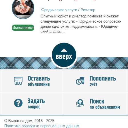
сделок
Юридические услуги
/
Риэлтор
с
Опыт­ный юрист и ри­ел­тор по­мо­жет и ока­жет
недвижимостью
сле­ду­ю­щие услу­ги: - Юри­ди­че­ское со­про­вож­
де­ние сде­лок к/п недви­жи­мо­сти. - Юри­ди­че­
Исполнитель
ский ана­лиз...
© Вызов на дом, 2013—2025
Политика обработки персональных данных