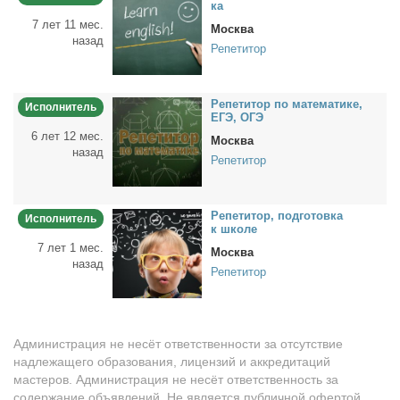
ка
7 лет 11 мес.
Москва
назад
Репетитор
Ре­пе­ти­тор по ма­те­ма­ти­ке,
Исполнитель
ЕГЭ, ОГЭ
6 лет 12 мес.
Москва
назад
Репетитор
Ре­пе­ти­тор, под­го­тов­ка
Исполнитель
к шко­ле
7 лет 1 мес.
Москва
назад
Репетитор
Администрация не несёт ответственности за отсутствие
надлежащего образования, лицензий и аккредитаций
мастеров. Администрация не несёт ответственность за
содержание объявлений. Не является публичной офертой.