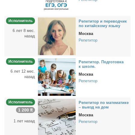
Исполнитель
Ре­пе­ти­тор и пе­ре­вод­чик
по ки­тай­ско­му язы­ку
6 лет 8 мес.
Москва
назад
Репетитор
Исполнитель
Ре­пе­ти­тор. Под­го­тов­ка
к шко­ле.
6 лет 12 мес.
Москва
назад
Репетитор
Исполнитель
Ре­пе­ти­тор по ма­те­ма­ти­ке
– вы­езд на дом
1 200 ₶
Москва
1 лет назад
Репетитор