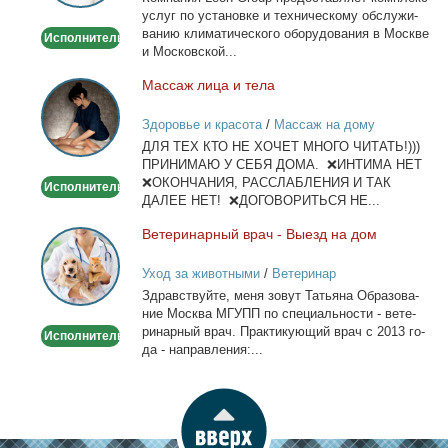
услуг по уста­нов­ке и тех­ни­че­ско­му об­слу­жи­
ва­нию кли­ма­ти­че­ско­го обо­ру­до­ва­ния в Москве
Исполнитель
и Мос­ков­ской...
Мас­саж ли­ца и те­ла
Массаж
лица
Здоровье и красота
/
Массаж на дому
и
ДЛЯ ТЕХ КТО НЕ ХОЧЕТ МНОГО ЧИТАТЬ!)))
тела
ПРИНИМАЮ У СЕБЯ ДОМА. ❌ИНТИМА НЕТ
❌ОКОНЧАНИЯ, РАССЛАБЛЕНИЯ И ТАК
Исполнитель
ДАЛЕЕ НЕТ! ❌ДОГОВОРИТЬСЯ НЕ...
Ве­те­ри­нар­ный врач - Вы­езд на дом
Ветеринарный
врач
Уход за животными
/
Ветеринар
-
Здрав­ствуй­те, ме­ня зо­вут Та­тья­на Об­ра­зо­ва­
Выезд
ние Москва МГУПП по спе­ци­аль­но­сти - ве­те­
на
ри­нар­ный врач. Прак­ти­ку­ю­щий врач с 2013 го­
Исполнитель
дом
да - на­прав­ле­ния:...