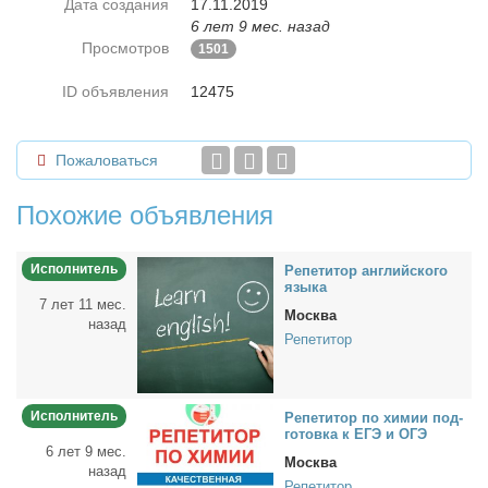
Дата создания
17.11.2019
6 лет 9 мес. назад
Просмотров
1501
ID объявления
12475
Пожаловаться
Похожие объявления
Исполнитель
Ре­пе­ти­тор ан­глий­ско­го
язы­ка
7 лет 11 мес.
Москва
назад
Репетитор
Исполнитель
Ре­пе­ти­тор по хи­мии под­
го­тов­ка к ЕГЭ и ОГЭ
6 лет 9 мес.
Москва
назад
Репетитор