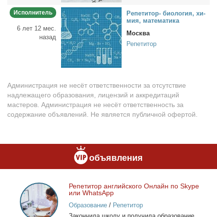
Исполнитель
Ре­пе­ти­тор- био­ло­гия, хи­
мия, ма­те­ма­ти­ка
6 лет 12 мес.
Москва
назад
Репетитор
Администрация не несёт ответственности за отсутствие
надлежащего образования, лицензий и аккредитаций
мастеров. Администрация не несёт ответственность за
содержание объявлений. Не является публичной офертой.
объявления
Ре­пе­ти­тор ан­глий­ско­го Он­лайн по Skype
Репетитор
или WhatsApp
английского
Образование
/
Репетитор
Онлайн
За­кон­чи­ла шко­лу и по­лу­чи­ла об­ра­зо­ва­ние
по