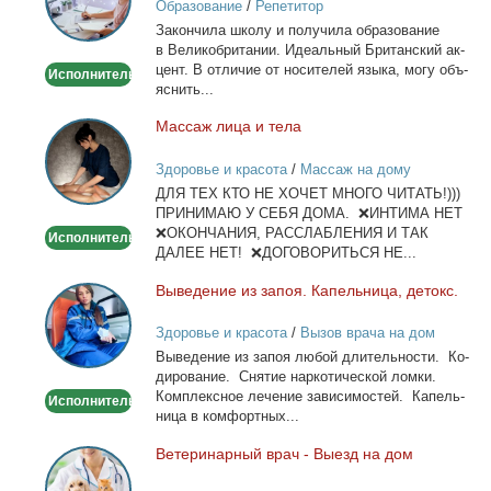
Образование
/
Репетитор
Онлайн
За­кон­чи­ла шко­лу и по­лу­чи­ла об­ра­зо­ва­ние
по
в Ве­ли­ко­бри­та­нии. Иде­аль­ный Бри­тан­ский ак­
Skype
цент. В от­ли­чие от но­си­те­лей язы­ка, мо­гу объ­
Исполнитель
или
яс­нить...
WhatsApp
Мас­саж ли­ца и те­ла
Массаж
лица
Здоровье и красота
/
Массаж на дому
и
ДЛЯ ТЕХ КТО НЕ ХОЧЕТ МНОГО ЧИТАТЬ!)))
тела
ПРИНИМАЮ У СЕБЯ ДОМА. ❌ИНТИМА НЕТ
❌ОКОНЧАНИЯ, РАССЛАБЛЕНИЯ И ТАК
Исполнитель
ДАЛЕЕ НЕТ! ❌ДОГОВОРИТЬСЯ НЕ...
Вы­ве­де­ние из за­поя. Ка­пель­ни­ца, де­токс.
Выведение
из
Здоровье и красота
/
Вызов врача на дом
запоя.
Вы­ве­де­ние из за­поя лю­бой дли­тель­но­сти. Ко­
Капельница,
ди­ро­ва­ние. Сня­тие нар­ко­ти­че­ской лом­ки.
детокс.
Ком­плекс­ное ле­че­ние за­ви­си­мо­стей. Ка­пель­
Исполнитель
ни­ца в ком­форт­ных...
Ве­те­ри­нар­ный врач - Вы­езд на дом
Ветеринарный
врач