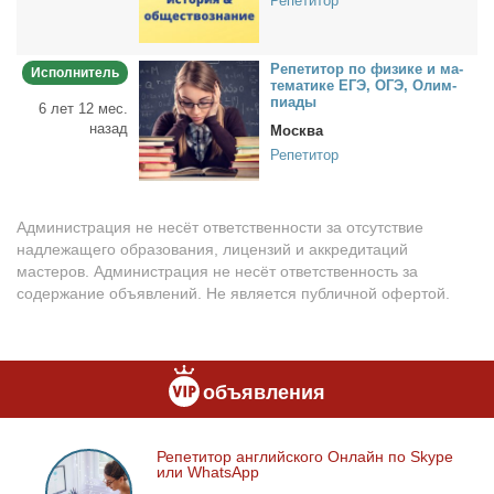
Репетитор
Ре­пе­ти­тор по физи­ке и ма­
Исполнитель
те­ма­ти­ке ЕГЭ, ОГЭ, Олим­
пи­а­ды
6 лет 12 мес.
назад
Москва
Репетитор
Администрация не несёт ответственности за отсутствие
надлежащего образования, лицензий и аккредитаций
мастеров. Администрация не несёт ответственность за
содержание объявлений. Не является публичной офертой.
объявления
Ре­пе­ти­тор ан­глий­ско­го Он­лайн по Skype
Репетитор
или WhatsApp
английского