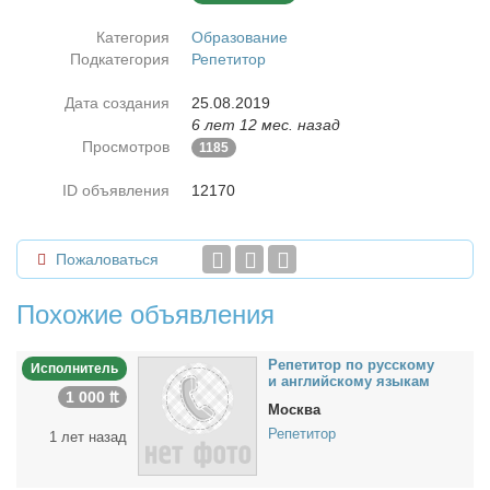
Категория
Образование
Подкатегория
Репетитор
Дата создания
25.08.2019
6 лет 12 мес. назад
Просмотров
1185
ID объявления
12170
Пожаловаться
Похожие объявления
Ре­пе­ти­тор по рус­ско­му
Исполнитель
и ан­глий­ско­му язы­кам
1 000 ₶
Москва
Репетитор
1 лет назад