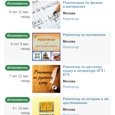
Ре­пе­ти­то­ров по физи­ке
Исполнитель
и ма­те­ма­ти­ке
9 лет 11 мес.
Москва
назад
Репетитор
Ре­пе­ти­тор по ма­те­ма­ти­ке
Исполнитель
Москва
9 лет 8 мес.
Репетитор
назад
Ре­пе­ти­тор по рус­ско­му
Исполнитель
язы­ку и ли­те­ра­ту­ре ОГЭ /
ЕГЭ
7 лет 12 мес.
назад
Москва
Репетитор
Ре­пе­ти­тор по ис­то­рии и об­
Исполнитель
ще­ст­во­зна­нию
4 г. 12 мес.
Москва
назад