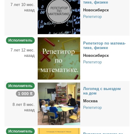
ти­ке, физи­ке
7 лет 10 мес.
назад
Новосибирск
Репетитор
Исполнитель
Ре­пе­ти­тор по ма­те­ма­
ти­ке, физи­ке
7 лет 12 мес.
назад
Новосибирск
Репетитор
Исполнитель
Ло­го­пед с вы­ез­дом
на дом
1 000 ₶
Москва
8 лет 8 мес.
Репетитор
назад
Исполнитель