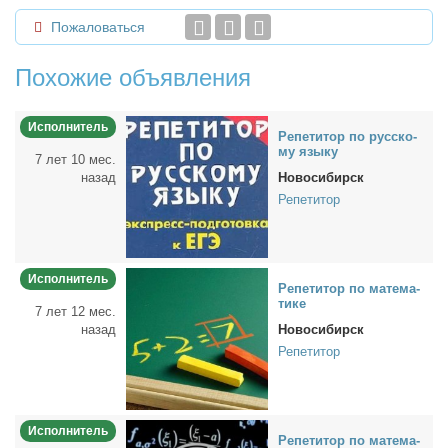
Пожаловаться
Похожие объявления
Исполнитель
Ре­пе­ти­тор по рус­ско­
му язы­ку
7 лет 10 мес.
назад
Новосибирск
Репетитор
Исполнитель
Ре­пе­ти­тор по ма­те­ма­
ти­ке
7 лет 12 мес.
назад
Новосибирск
Репетитор
Исполнитель
Ре­пе­ти­тор по ма­те­ма­