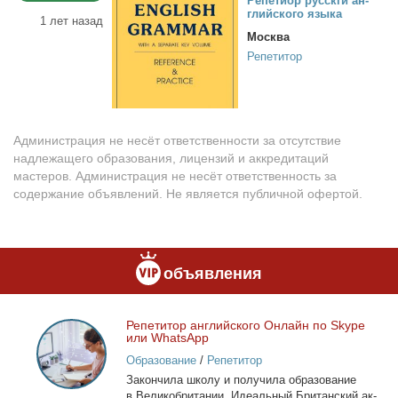
Ре­пе­ти­ор рус­ск­ги ан­
глий­ско­го язы­ка
1 лет назад
Москва
Репетитор
Администрация не несёт ответственности за отсутствие
надлежащего образования, лицензий и аккредитаций
мастеров. Администрация не несёт ответственность за
содержание объявлений. Не является публичной офертой.
объявления
Ре­пе­ти­тор ан­глий­ско­го Он­лайн по Skype
Репетитор
или WhatsApp
английского
Образование
/
Репетитор
Онлайн
За­кон­чи­ла шко­лу и по­лу­чи­ла об­ра­зо­ва­ние
по
в Ве­ли­ко­бри­та­нии. Иде­аль­ный Бри­тан­ский ак­