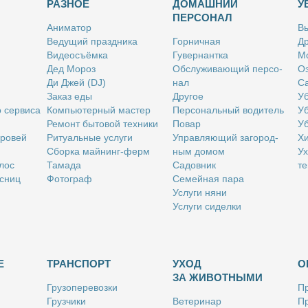
РАЗНОЕ
ДОМАШНИЙ
У
ПЕРСОНАЛ
Ани­ма­тор
Вы
Ве­ду­щий празд­ни­ка
Гор­нич­ная
Др
Ви­део­съём­ка
Гу­вер­нант­ка
Мо
Дед Мо­роз
Об­слу­жи­ва­ю­щий пер­со­
Оз
Ди Джей (DJ)
нал
Са
За­каз еды
Дру­гое
Уб
о сер­ви­са
Ком­пью­тер­ный ма­стер
Пер­со­наль­ный во­ди­тель
Уб
Ре­монт бы­то­вой тех­ни­ки
По­вар
Уб
бро­вей
Ри­ту­аль­ные услу­ги
Управ­ля­ю­щий за­го­род­
Хи
Сбор­ка май­нинг-ферм
ным до­мом
Ух
­лос
Та­ма­да
Са­дов­ник
те
с­ниц
Фо­то­граф
Се­мей­ная па­ра
Услу­ги ня­ни
Услу­ги си­дел­ки
Е
ТРАНСПОРТ
УХОД
О
ЗА ЖИВОТНЫМИ
Гру­зо­пе­ре­воз­ки
Пр
Груз­чи­ки
Ве­те­ри­нар
Пр