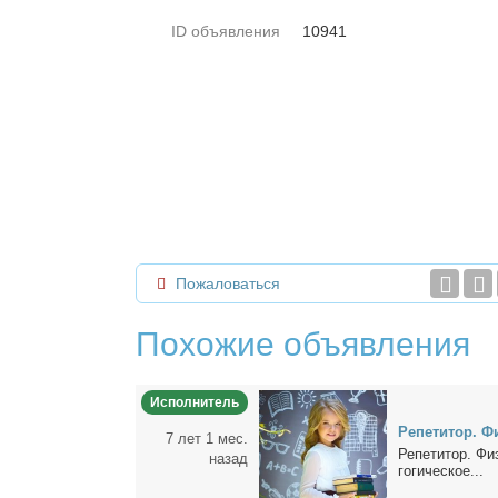
ID объявления
10941
Пожаловаться
Похожие объявления
Исполнитель
Ре­пе­ти­тор. 
7 лет 1 мес.
Ре­пе­ти­тор. Ф
назад
го­ги­че­ское...