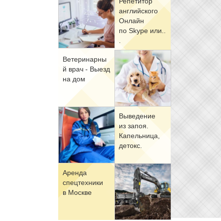
Ре­пе­ти­тор
ан­глий­ско­го
Он­лайн
по Skype или..
.
Ве­те­ри­нар­ны
й врач - Вы­езд
на дом
Вы­ве­де­ние
из за­поя.
Ка­пель­ни­ца,
де­токс.
Арен­да
спец­тех­ни­ки
в Москве