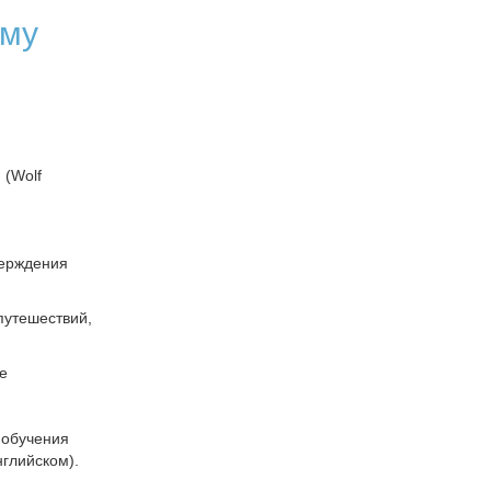
ому
 (Wolf
верждения
путешествий,
ge
 обучения
нглийском).