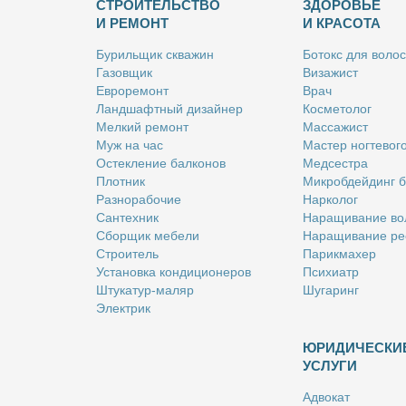
СТРОИТЕЛЬСТВО
ЗДОРОВЬЕ
И РЕМОНТ
И КРАСОТА
Бу­риль­щик сква­жин
Бо­токс для во­лос
Га­зов­щик
Ви­за­жист
Ев­ро­ре­монт
Врач
Ланд­шафт­ный ди­зай­нер
Кос­ме­то­лог
Мел­кий ре­монт
Мас­са­жист
Муж на час
Ма­стер ног­те­во­г
Остек­ле­ние бал­ко­нов
Мед­сест­ра
Плот­ник
Мик­роб­дей­динг 
Раз­но­ра­бо­чие
Нар­ко­лог
Сан­тех­ник
На­ра­щи­ва­ние во
Сбор­щик ме­бе­ли
На­ра­щи­ва­ние ре
Стро­и­тель
Па­рик­махер
Уста­нов­ка кон­ди­ци­о­не­ров
Пси­хи­атр
Шту­ка­тур-ма­ляр
Шу­га­ринг
Элек­трик
ЮРИДИЧЕСКИ
УСЛУГИ
Адво­кат