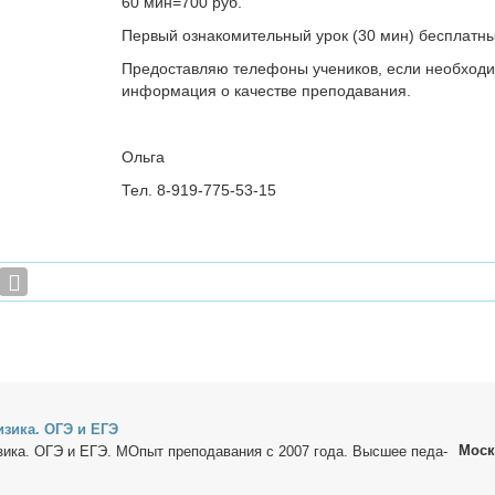
60 мин=700 руб.
Первый ознакомительный урок (30 мин) бесплатны
Предоставляю телефоны учеников, если необход
информация о качестве преподавания.
Ольга
Тел. 8-919-775-53-15
Физи­ка. ОГЭ и ЕГЭ
Моск
изи­ка. ОГЭ и ЕГЭ. МОпыт пре­по­да­ва­ния с 2007 го­да. Выс­шее пе­да­