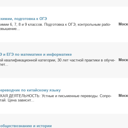
 хи­мии, под­го­тов­ка к ОГЭ
Моск
хи­мии 6, 7, 8 и 9 клас­сов. Под­го­тов­ка к ОГЭ, кон­троль­ным ра­бо­
­вы­ше­ние...
Э и ЕГЭ по ма­те­ма­ти­ке и ин­фор­ма­ти­ке
Моск
 ква­ли­фи­ка­ци­он­ной ка­те­го­рии, 30 лет част­ной прак­ти­ки в обу­че­
лет...
пе­ре­вод­чик по ки­тай­ско­му язы­ку
Моск
 ДЕЯТЕЛЬНОСТЬ: Уст­ные и пись­мен­ные пе­ре­во­ды. Со­про­
тай. Це­на за­ви­сит...
 об­ще­ст­во­зна­нию и ис­то­рии