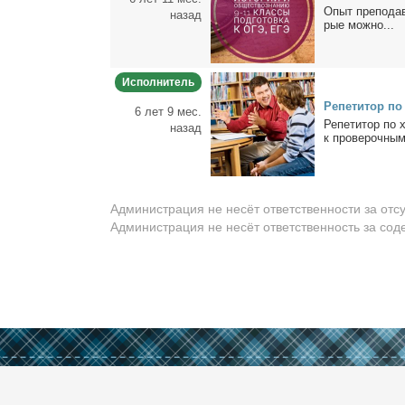
Опыт пре­по­да­
назад
рые мож­но...
Исполнитель
Ре­пе­ти­тор п
6 лет 9 мес.
Ре­пе­ти­тор по
назад
к про­ве­роч­ным
Администрация не несёт ответственности за отс
Администрация не несёт ответственность за со