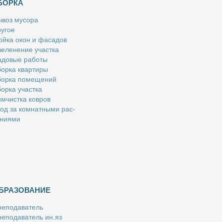
БОРКА
­воз му­со­ра
у­гое
й­ка окон и фа­са­дов
е­ле­не­ние участ­ка
­до­вые ра­бо­ты
ор­ка квар­ти­ры
ор­ка по­ме­ще­ний
ор­ка участ­ка
м­чист­ка ков­ров
од за ком­нат­ны­ми рас­
­ни­я­ми
БРАЗОВАНИЕ
е­по­да­ва­тель
е­по­да­ва­тель ин.яз