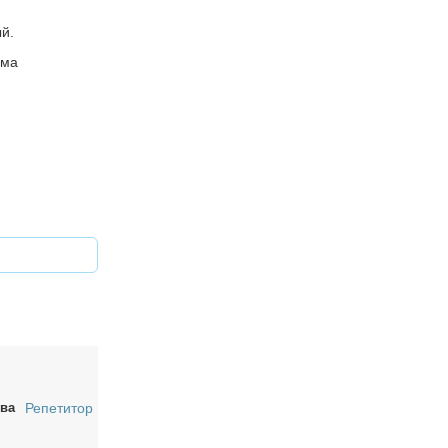
й.
има
ва
Репетитор