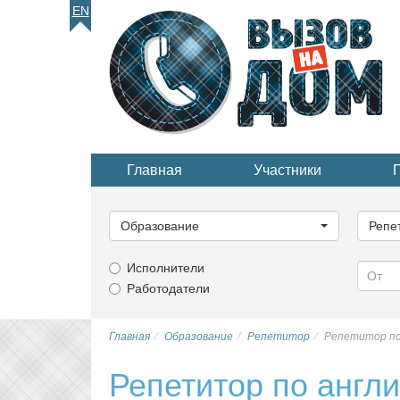
EN
Главная
Участники
Выберите
Выбер
категорию...
катего
Образование
Репе
Исполнители
Работодатели
Главная
Образование
Репетитор
Репетитор по
Репетитор по англ