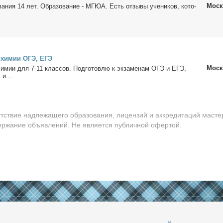
Моск
ва­ния 14 лет. Об­ра­зо­ва­ние - МГЮА. Есть от­зы­вы уче­ни­ков, ко­то­
о хи­мии ОГЭ, ЕГЭ
Моск
 хи­мии для 7-11 клас­сов. Под­го­тов­лю к эк­за­ме­нам ОГЭ и ЕГЭ,
 и...
утствие надлежащего образования, лицензий и аккредитаций масте
держание объявлений. Не является публичной офертой.