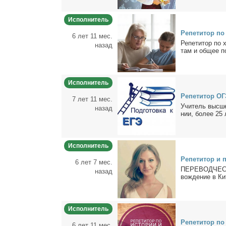
Исполнитель
Ре­пе­ти­тор по
6 лет 11 мес.
Ре­пе­ти­тор по 
назад
там и об­щее по
Исполнитель
Ре­пе­ти­тор ОГ
7 лет 11 мес.
Учи­тель выс­шей
назад
нии, бо­лее 25 
Исполнитель
Ре­пе­ти­тор и 
6 лет 7 мес.
ПЕРЕВОДЧЕСКАЯ
назад
вож­де­ние в Ки­
Исполнитель
Ре­пе­ти­тор по
6 лет 11 мес.