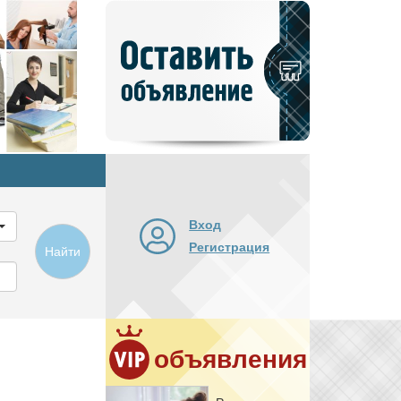
Добавить
новое
объявление
Вход
Регистрация
Найти
объявления