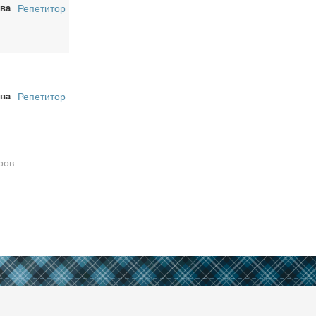
ва
Репетитор
ва
Репетитор
ров.