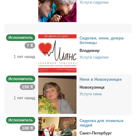
Услуги сиделки
Исполнитель
Си­дел­ки, ня­ни, дом­ра­
бот­ни­цы
7 ₶
Владимир
1 лет назад
Услуги сиделки
Исполнитель
Ня­ня в Но­во­куз­нец­ке
150 ₶
Новокузнецк
Услуги няни
1 лет назад
Исполнитель
Си­дел­ка для по­жи­лых
лю­дей
100 ₶
Санкт-Петербург