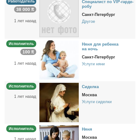
Работодатель
Спе­ци­а­лист по VIP-гар­де­
робу
38 000 ₶
Санкт-Петербург
1 лет назад
Другое
Исполнитель
Ня­ня для ре­бен­ка
на ночь
100 ₶
Санкт-Петербург
1 лет назад
Услуги няни
Исполнитель
Си­дел­ка
Москва
1 лет назад
Услуги сиделки
Исполнитель
Ня­ня
Москва
1 лет назад