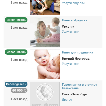
1 лет назад
Услуги сиделки
Исполнитель
Ня­ня в Ир­кут­ске
Иркутск
1 лет назад
Услуги няни
Исполнитель
Ня­ня для груд­нич­ка
Нижний Новгород
1 лет назад
Услуги няни
Работодатель
Гу­вер­нант­ка в сто­ли­цу
Ка­зах­ста­на
60 000 ₶
Санкт-Петербург
1 лет назад
Другое