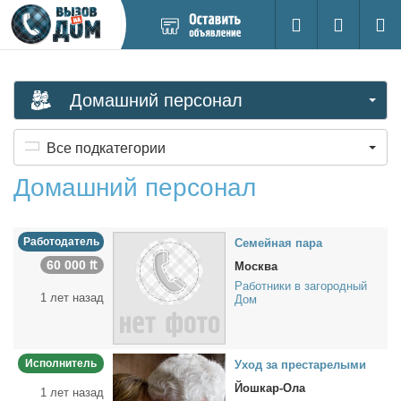
Добавить
Вход на са
Поиск
новое
объявление
Домашний персонал
Все подкатегории
Домашний персонал
Работодатель
Се­мей­ная па­ра
60 000 ₶
Москва
Работники в загородный
1 лет назад
Дом
Исполнитель
Уход за пре­ста­ре­лы­ми
Йошкар-Ола
1 лет назад