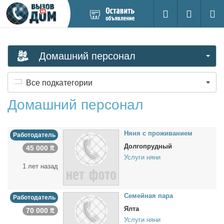
Добавить
Вход на са
Поиск
новое
объявление
Домашний персонал
Все подкатегории
Домашний персонал
Ня­ня с про­жи­ва­ни­ем
Работодатель
Долгопрудный
45 000 ₶
Услуги няни
1 лет назад
Се­мей­ная па­ра
Работодатель
Ялта
70 000 ₶
Услуги няни