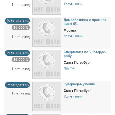
Услуги няни
1 лет назад
Дом­ра­бот­ни­ца с про­жи­ва­
Работодатель
ни­ем 6/1
35 000 ₶
Москва
Услуги няни
1 лет назад
Спе­ци­а­лист по VIP-гар­де­
Работодатель
робу
35 000 ₶
Санкт-Петербург
Другое
1 лет назад
Гу­вер­нер-муж­чи­на
Работодатель
Санкт-Петербург
1 лет назад
Услуги няни