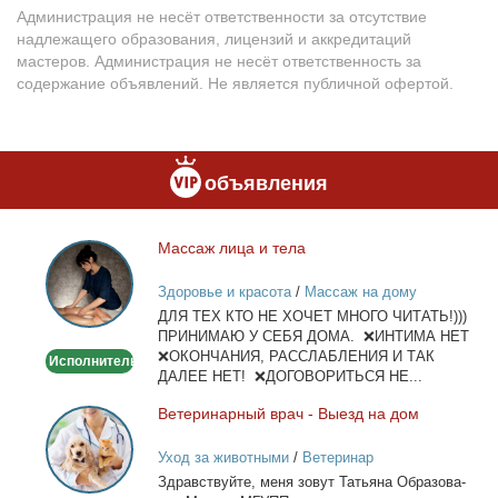
Администрация не несёт ответственности за отсутствие
надлежащего образования, лицензий и аккредитаций
мастеров. Администрация не несёт ответственность за
содержание объявлений. Не является публичной офертой.
объявления
Мас­саж ли­ца и те­ла
Массаж
лица
Здоровье и красота
/
Массаж на дому
и
ДЛЯ ТЕХ КТО НЕ ХОЧЕТ МНОГО ЧИТАТЬ!)))
тела
ПРИНИМАЮ У СЕБЯ ДОМА. ❌ИНТИМА НЕТ
❌ОКОНЧАНИЯ, РАССЛАБЛЕНИЯ И ТАК
Исполнитель
ДАЛЕЕ НЕТ! ❌ДОГОВОРИТЬСЯ НЕ...
Ве­те­ри­нар­ный врач - Вы­езд на дом
Ветеринарный
врач
Уход за животными
/
Ветеринар
-
Здрав­ствуй­те, ме­ня зо­вут Та­тья­на Об­ра­зо­ва­
Выезд