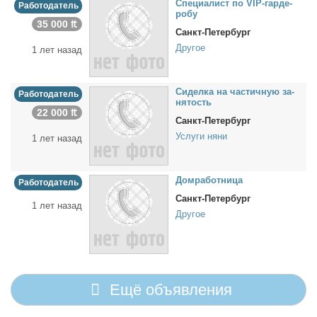
Спе­ци­а­лист по VIP-гар­де­
Работодатель
робу
35 000 ₶
Санкт-Петербург
Другое
1 лет назад
Си­дел­ка на ча­стич­ную за­
Работодатель
ня­тость
22 000 ₶
Санкт-Петербург
Услуги няни
1 лет назад
Дом­ра­бот­ни­ца
Работодатель
Санкт-Петербург
1 лет назад
Другое
Ещё объявления