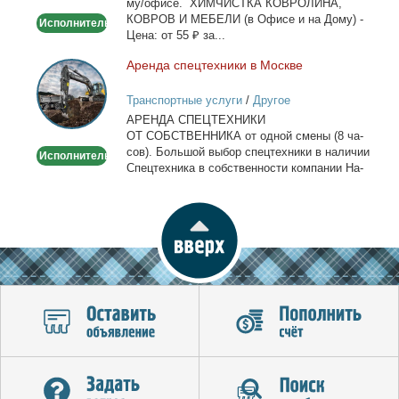
му/офи­се. ХИМЧИСТКА КОВРОЛИНА,
офисе
КОВРОВ И МЕБЕЛИ (в Офи­се и на До­му) -
Исполнитель
Це­на: от 55 ₽ за...
Арен­да спец­тех­ни­ки в Москве
Аренда
спецтехники
Транспортные услуги
/
Другое
в
АРЕНДА СПЕЦТЕХНИКИ
Москве
ОТ СОБСТВЕННИКА от од­ной сме­ны (8 ча­
сов). Боль­шой вы­бор спец­тех­ни­ки в на­ли­чии
Исполнитель
Спец­тех­ни­ка в соб­ствен­но­сти ком­па­нии На­
лич­ный...