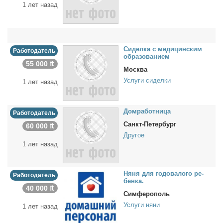
1 лет назад
Си­дел­ка с ме­ди­цин­ским
Работодатель
об­ра­зо­ва­ни­ем
55 000 ₶
Москва
Услуги сиделки
1 лет назад
Дом­ра­бот­ни­ца
Работодатель
Санкт-Петербург
60 000 ₶
Другое
1 лет назад
Ня­ня для го­до­ва­ло­го ре­
Работодатель
бен­ка.
40 000 ₶
Симферополь
Услуги няни
1 лет назад