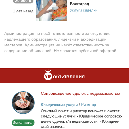
20 000 ₶
Волгоград
Услуги сиделки
1 лет назад
Администрация не несёт ответственности за отсутствие
надлежащего образования, лицензий и аккредитаций
мастеров. Администрация не несёт ответственность за
содержание объявлений. Не является публичной офертой.
объявления
Со­про­вож­де­ние сде­лок с недви­жи­мо­стью
Сопровождение
сделок
Юридические услуги
/
Риэлтор
с
Опыт­ный юрист и ри­ел­тор по­мо­жет и ока­жет
недвижимостью
сле­ду­ю­щие услу­ги: - Юри­ди­че­ское со­про­вож­
де­ние сде­лок к/п недви­жи­мо­сти. - Юри­ди­че­
Исполнитель
ский ана­лиз...