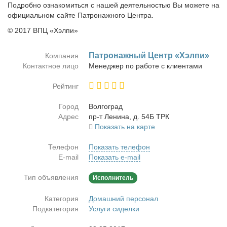
Подробно ознакомиться с нашей деятельностью Вы можете на
официальном сайте Патронажного Центра.
© 2017 ВПЦ «Хэлпи»
Па­т­ро­наж­ный Центр «Хэл­пи»
Компания
Контактное лицо
Ме­не­джер по ра­бо­те с кли­ен­та­ми
Рейтинг
Город
Вол­го­град
Адрес
пр-т Ле­ни­на, д. 54Б ТРК
Показать на карте
Телефон
Показать телефон
E-mail
Показать e-mail
Тип объявления
Исполнитель
Категория
Домашний персонал
Подкатегория
Услуги сиделки