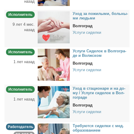
назад
Уход за по­жи­лы­ми, боль­ны­
Исполнитель
ми людь­ми
9 лет 4 мес.
Волгоград
назад
Услуги сиделки
Услу­ги Си­де­лок в Вол­го­гра­
Исполнитель
де и Волж­ском
1 лет назад
Волгоград
Услуги сиделки
Уход в ста­ци­о­на­ре и на до­
Исполнитель
му / Услу­ги си­де­лок в Вол­
го­гра­де
1 лет назад
Волгоград
Услуги сиделки
Тре­бу­ют­ся си­дел­ки с мед.
Работодатель
об­ра­зо­ва­ни­ем