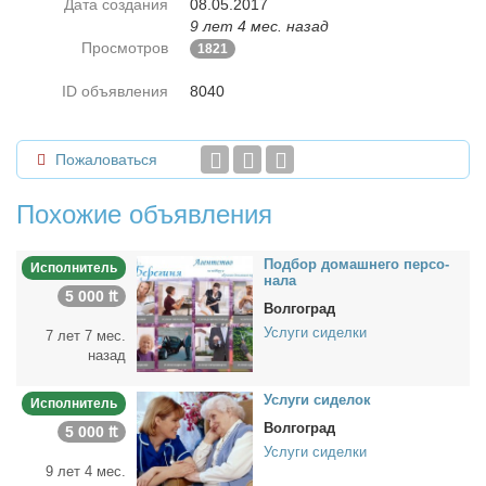
Дата создания
08.05.2017
9 лет 4 мес. назад
Просмотров
1821
ID объявления
8040
Пожаловаться
Похожие объявления
Под­бор до­маш­не­го пер­со­
Исполнитель
на­ла
5 000 ₶
Волгоград
Услуги сиделки
7 лет 7 мес.
назад
Услу­ги си­де­лок
Исполнитель
Волгоград
5 000 ₶
Услуги сиделки
9 лет 4 мес.