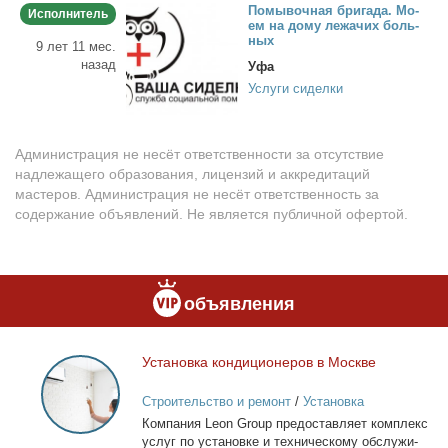
По­мы­воч­ная бри­га­да. Мо­
Исполнитель
ем на до­му ле­жа­чих боль­
ных
9 лет 11 мес.
назад
Уфа
Услуги сиделки
Администрация не несёт ответственности за отсутствие
надлежащего образования, лицензий и аккредитаций
мастеров. Администрация не несёт ответственность за
содержание объявлений. Не является публичной офертой.
объявления
Уста­нов­ка кон­ди­ци­о­не­ров в Москве
Установка
кондиционеров
Строительство и ремонт
/
Установка
в
кондиционеров
Ком­па­ния Leon Group предо­став­ля­ет ком­плекс
Москве
услуг по уста­нов­ке и тех­ни­че­ско­му об­слу­жи­