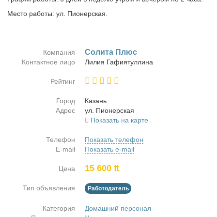
Место работы: ул. Пионерская.
Со­ли­та Плюс
Компания
Контактное лицо
Ли­лия Га­фи­я­тул­ли­на
Рейтинг
Город
Ка­зань
Адрес
ул. Пи­о­нер­ская
Показать на карте
Телефон
Показать телефон
E-mail
Показать e-mail
15 600 ₶
Цена
Тип объявления
Работодатель
Категория
Домашний персонал