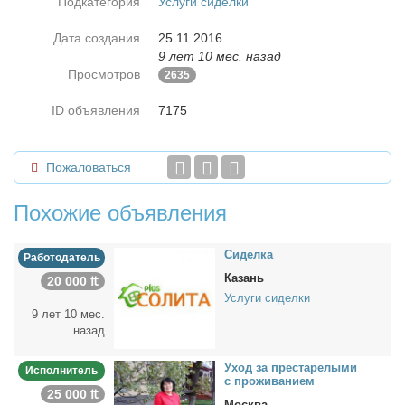
Подкатегория
Услуги сиделки
Дата создания
25.11.2016
9 лет 10 мес. назад
Просмотров
2635
ID объявления
7175
Пожаловаться
Похожие объявления
Си­дел­ка
Работодатель
Казань
20 000 ₶
Услуги сиделки
9 лет 10 мес.
назад
Уход за пре­ста­ре­лы­ми
Исполнитель
с про­жи­ва­ни­ем
25 000 ₶
Москва