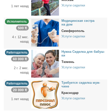
Услуги сиделки
1 лет назад
Ме­ди­цин­ская сест­ра
Исполнитель
на дом
500 ₶
Симферополь
Услуги сиделки
4 г. 12 мес.
назад
Нуж­на Си­дел­ка для ба­буш­
Работодатель
ки
60 000 ₶
Тюмень
Услуги сиделки
2 г. 2 мес.
назад
Тре­бу­ет­ся си­дел­ка муж­
Работодатель
чине
20 000 ₶
Краснодар
Услуги сиделки
1 лет назад