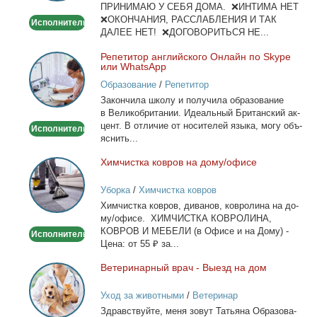
ПРИНИМАЮ У СЕБЯ ДОМА. ❌ИНТИМА НЕТ
❌ОКОНЧАНИЯ, РАССЛАБЛЕНИЯ И ТАК
Исполнитель
ДАЛЕЕ НЕТ! ❌ДОГОВОРИТЬСЯ НЕ...
Ре­пе­ти­тор ан­глий­ско­го Он­лайн по Skype
Репетитор
или WhatsApp
английского
Образование
/
Репетитор
Онлайн
За­кон­чи­ла шко­лу и по­лу­чи­ла об­ра­зо­ва­ние
по
в Ве­ли­ко­бри­та­нии. Иде­аль­ный Бри­тан­ский ак­
Skype
цент. В от­ли­чие от но­си­те­лей язы­ка, мо­гу объ­
Исполнитель
или
яс­нить...
WhatsApp
Хим­чист­ка ков­ров на до­му/офи­се
Химчистка
ковров
Уборка
/
Химчистка ковров
на
Хим­чист­ка ков­ров, ди­ва­нов, ков­ро­ли­на на до­
дому/
му/офи­се. ХИМЧИСТКА КОВРОЛИНА,
офисе
КОВРОВ И МЕБЕЛИ (в Офи­се и на До­му) -
Исполнитель
Це­на: от 55 ₽ за...
Ве­те­ри­нар­ный врач - Вы­езд на дом
Ветеринарный
врач
Уход за животными
/
Ветеринар
-
Здрав­ствуй­те, ме­ня зо­вут Та­тья­на Об­ра­зо­ва­
Выезд