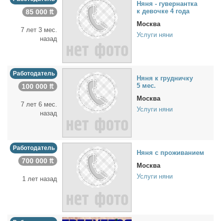
Ня­ня - гу­вер­нант­ка
к де­воч­ке 4 го­да
85 000 ₶
Москва
7 лет 3 мес.
Услуги няни
назад
Работодатель
Ня­ня к груд­нич­ку
5 мес.
100 000 ₶
Москва
7 лет 6 мес.
Услуги няни
назад
Работодатель
Ня­ня с про­жи­ва­ни­ем
700 000 ₶
Москва
Услуги няни
1 лет назад