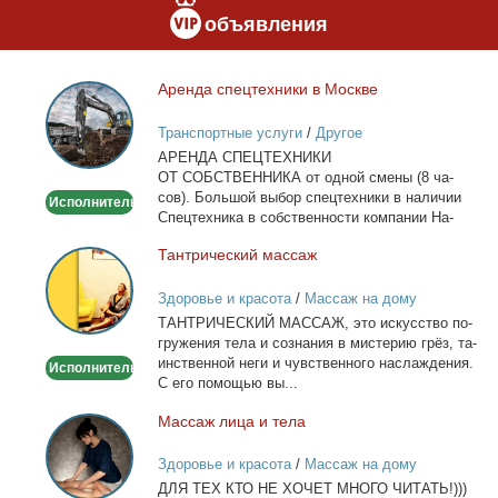
объявления
Арен­да спец­тех­ни­ки в Москве
Аренда
спецтехники
Транспортные услуги
/
Другое
в
АРЕНДА СПЕЦТЕХНИКИ
Москве
ОТ СОБСТВЕННИКА от од­ной сме­ны (8 ча­
сов). Боль­шой вы­бор спец­тех­ни­ки в на­ли­чии
Исполнитель
Спец­тех­ни­ка в соб­ствен­но­сти ком­па­нии На­
лич­ный...
Тан­три­че­ский мас­саж
Тантрический
массаж
Здоровье и красота
/
Массаж на дому
ТАНТРИЧЕСКИЙ МАССАЖ, это ис­кус­ство по­
гру­же­ния те­ла и со­зна­ния в ми­сте­рию грёз, та­
ин­ствен­ной неги и чув­ствен­но­го на­сла­жде­ния.
Исполнитель
С его по­мо­щью вы...
Мас­саж ли­ца и те­ла
Массаж
лица
Здоровье и красота
/
Массаж на дому
и
ДЛЯ ТЕХ КТО НЕ ХОЧЕТ МНОГО ЧИТАТЬ!)))
тела