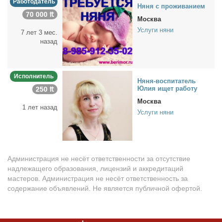
Работодатель
Ня­ня с про­жи­ва­ни­ем
70 000 ₶
Москва
Услуги няни
7 лет 3 мес.
назад
Исполнитель
Ня­ня-вос­пи­та­тель
Юлия ищет ра­бо­ту
250 ₶
Москва
1 лет назад
Услуги няни
Администрация не несёт ответственности за отсутствие
надлежащего образования, лицензий и аккредитаций
мастеров. Администрация не несёт ответственность за
содержание объявлений. Не является публичной офертой.