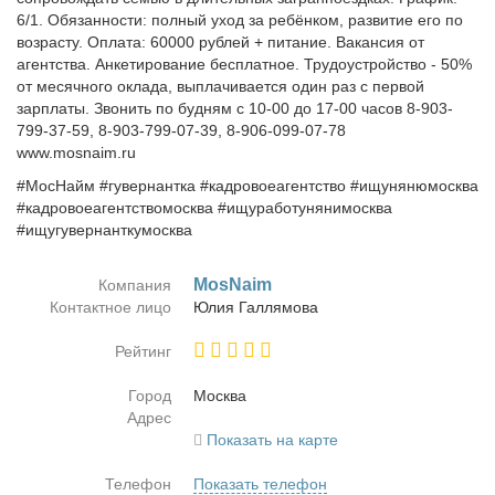
6/1. Обязанности: полный уход за ребёнком, развитие его по
возрасту. Оплата: 60000 рублей + питание. Вакансия от
агентства. Анкетирование бесплатное. Трудоустройство - 50%
от месячного оклада, выплачивается один раз с первой
зарплаты. Звонить по будням с 10-00 до 17-00 часов 8-903-
799-37-59, 8-903-799-07-39, 8-906-099-07-78
www.mosnaim.ru
#МосНайм #гувернантка #кадровоеагентство #ищунянюмосква
#кадровоеагентствомосква #ищуработунянимосква
#ищугувернанткумосква
MosNaim
Компания
Контактное лицо
Юлия Гал­ля­мо­ва
Рейтинг
Город
Москва
Адрес
Показать на карте
Телефон
Показать телефон