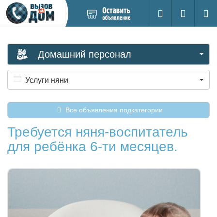
Добавить
Вход на са
Поиск
новое
объявление
Домашний персонал
Услуги няни
Все объявления подкатегории
Требуется няня-воспитатель
для ребёнка 6-ти месяцев.