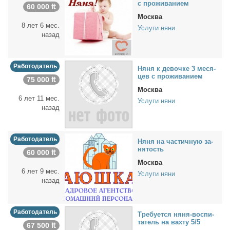
с про­жи­ва­ни­ем
60 000 ₶
Москва
8 лет 6 мес.
Услуги няни
назад
Работодатель
Ня­ня к де­воч­ке 3 ме­ся­
цев с про­жи­ва­ни­ем
75 000 ₶
Москва
6 лет 11 мес.
Услуги няни
назад
Работодатель
Ня­ня на ча­стич­ную за­
ня­тость
60 000 ₶
Москва
6 лет 9 мес.
Услуги няни
назад
Работодатель
Тре­бу­ет­ся ня­ня-вос­пи­
та­тель на вах­ту 5/5
67 500 ₶