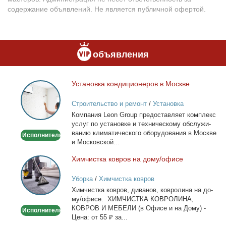
содержание объявлений. Не является публичной офертой.
объявления
Уста­нов­ка кон­ди­ци­о­не­ров в Москве
Установка
кондиционеров
Строительство и ремонт
/
Установка
в
кондиционеров
Ком­па­ния Leon Group предо­став­ля­ет ком­плекс
Москве
услуг по уста­нов­ке и тех­ни­че­ско­му об­слу­жи­
ва­нию кли­ма­ти­че­ско­го обо­ру­до­ва­ния в Москве
Исполнитель
и Мос­ков­ской...
Хим­чист­ка ков­ров на до­му/офи­се
Химчистка
ковров
Уборка
/
Химчистка ковров
на
Хим­чист­ка ков­ров, ди­ва­нов, ков­ро­ли­на на до­
дому/
му/офи­се. ХИМЧИСТКА КОВРОЛИНА,
офисе
КОВРОВ И МЕБЕЛИ (в Офи­се и на До­му) -
Исполнитель
Це­на: от 55 ₽ за...