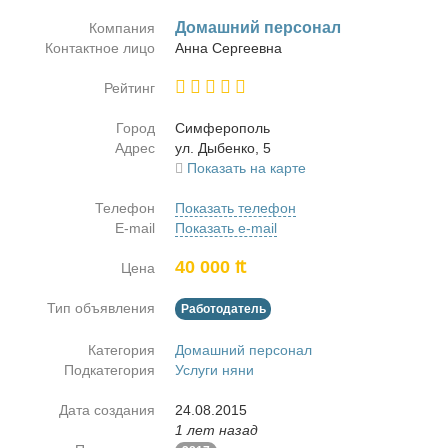
До­маш­ний пер­со­нал
Компания
Контактное лицо
Ан­на Сер­ге­ев­на
Рейтинг
Город
Сим­фе­ро­поль
Адрес
ул. Ды­бен­ко, 5
Показать на карте
Телефон
Показать телефон
E-mail
Показать e-mail
40 000 ₶
Цена
Тип объявления
Работодатель
Категория
Домашний персонал
Подкатегория
Услуги няни
Дата создания
24.08.2015
1 лет назад