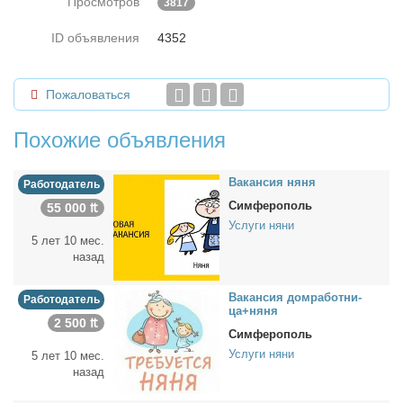
Просмотров
3817
ID объявления
4352
Пожаловаться
Похожие объявления
Ва­кан­сия ня­ня
Работодатель
Симферополь
55 000 ₶
Услуги няни
5 лет 10 мес.
назад
Ва­кан­сия дом­ра­бот­ни­
Работодатель
ца+ня­ня
2 500 ₶
Симферополь
Услуги няни
5 лет 10 мес.
назад