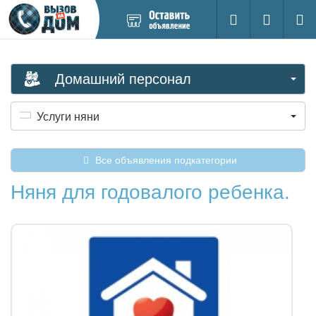
Добавить
Вход на са
Поиск
новое
объявление
Домашний персонал
Услуги няни
Все объявления подкатегории
Няня для годовалого ребенка.