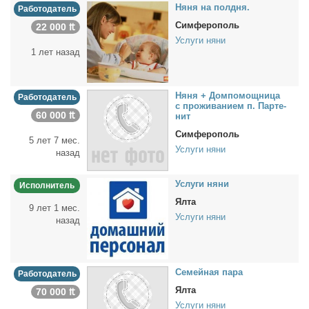
Ня­ня на пол­дня.
Работодатель
Симферополь
22 000 ₶
Услуги няни
1 лет назад
Ня­ня + Дом­по­мощ­ни­ца
Работодатель
с про­жи­ва­ни­ем п. Пар­те­
60 000 ₶
нит
Симферополь
5 лет 7 мес.
Услуги няни
назад
Услу­ги ня­ни
Исполнитель
Ялта
9 лет 1 мес.
Услуги няни
назад
Се­мей­ная па­ра
Работодатель
Ялта
70 000 ₶
Услуги няни