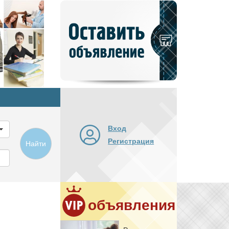
Добавить
новое
объявление
Вход
Регистрация
Найти
объявления