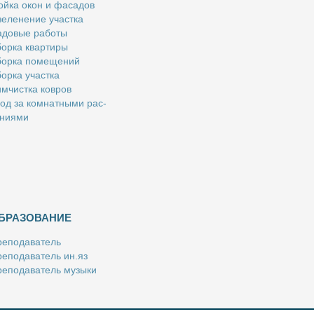
й­ка окон и фа­са­дов
е­ле­не­ние участ­ка
­до­вые ра­бо­ты
ор­ка квар­ти­ры
ор­ка по­ме­ще­ний
ор­ка участ­ка
м­чист­ка ков­ров
од за ком­нат­ны­ми рас­
­ни­я­ми
БРАЗОВАНИЕ
е­по­да­ва­тель
е­по­да­ва­тель ин.яз
е­по­да­ва­тель му­зы­ки
­пе­ти­тор