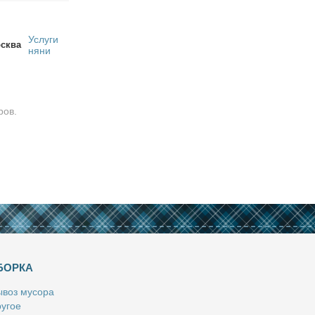
Услуги
сква
няни
ров.
БОРКА
­воз му­со­ра
у­гое