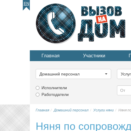
EN
Главная
Участники
Выберите
Выбер
категорию...
катего
Домашний персонал
Услу
Исполнители
Работодатели
Главная
Домашний персонал
Услуги няни
Няня п
Няня по сопровож