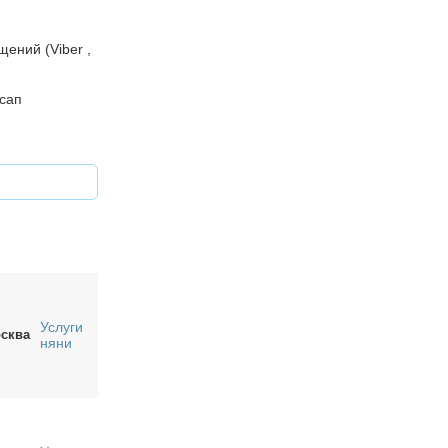
ений (Viber ,
тсап
Услуги
сква
няни