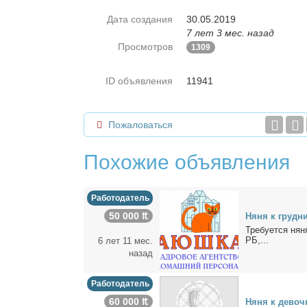
Дата создания
30.05.2019
7 лет 3 мес. назад
Просмотров
1309
ID объявления
11941
Пожаловаться
Похожие объявления
Работодатель
50 000 ₶
Ня­ня к груд­ни
Тре­бу­ет­ся ня­
РБ,...
6 лет 11 мес.
назад
Работодатель
60 000 ₶
Ня­ня к де­воч