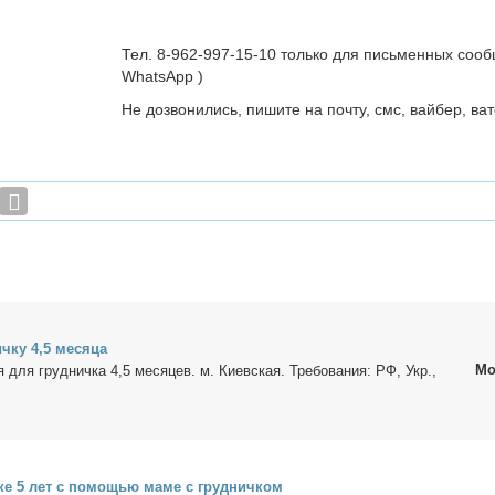
Тел. 8-962-997-15-10 только для письменных сообщ
WhatsApp )
Не дозвонились, пишите на почту, смс, вайбер, ва
ч­ку 4,5 ме­ся­ца
Мо
ня для груд­нич­ка 4,5 ме­ся­цев. м. Ки­ев­ская. Тре­бо­ва­ния: РФ, Укр.,
­ке 5 лет с по­мо­щью ма­ме с груд­нич­ком