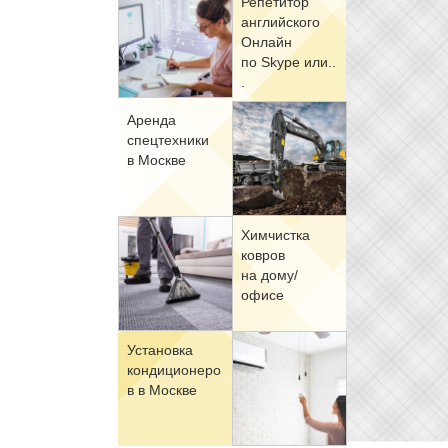
Ре­пе­ти­тор
ан­глий­ско­го
Он­лайн
по Skype или..
.
Арен­да
спец­тех­ни­ки
в Москве
Хим­чист­ка
ков­ров
на до­му/
офи­се
Уста­нов­ка
кон­ди­ци­о­не­ро
в в Москве