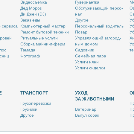
Ви­део­съём­ка
Гу­вер­нант­ка
Мо
Дед Мо­роз
Об­слу­жи­ва­ю­щий пер­со­
Оз
Ди Джей (DJ)
нал
Са
За­каз еды
Дру­гое
Уб
о сер­ви­са
Ком­пью­тер­ный ма­стер
Пер­со­наль­ный во­ди­тель
Уб
Ре­монт бы­то­вой тех­ни­ки
По­вар
Уб
бро­вей
Ри­ту­аль­ные услу­ги
Управ­ля­ю­щий за­го­род­
Хи
Сбор­ка май­нинг-ферм
ным до­мом
Ух
­лос
Та­ма­да
Са­дов­ник
те
с­ниц
Фо­то­граф
Се­мей­ная па­ра
Услу­ги ня­ни
Услу­ги си­дел­ки
Е
ТРАНСПОРТ
УХОД
О
ЗА ЖИВОТНЫМИ
Гру­зо­пе­ре­воз­ки
Пр
Груз­чи­ки
Ве­те­ри­нар
Пр
Дру­гое
Вы­гул со­бак
Пр
Ку­рьер
Дру­гое
Ре
Лич­ный во­ди­тель
Ки­но­лог
Так­си
Стриж­ка жи­вот­ных