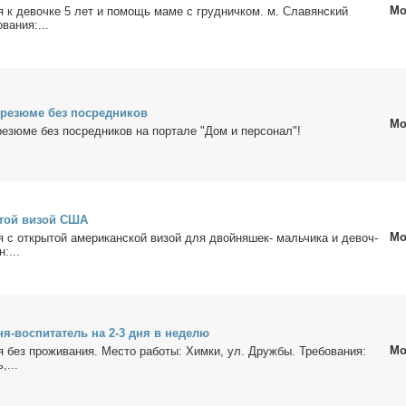
Мо
­ня к де­воч­ке 5 лет и по­мощь ма­ме с груд­нич­ком. м. Сла­вян­ский
­ва­ния:...
 ре­зю­ме без по­сред­ни­ков
Мо
ре­зю­ме без по­сред­ни­ков на пор­та­ле "Дом и пер­со­нал"!
ы­той ви­зой США
Мо
ня с от­кры­той аме­ри­кан­ской ви­зой для двой­ня­шек- маль­чи­ка и де­воч­
:...
­ня-вос­пи­та­тель на 2-3 дня в неде­лю
Мо
ня без про­жи­ва­ния. Ме­сто ра­бо­ты: Хим­ки, ул. Друж­бы. Тре­бо­ва­ния:
,...