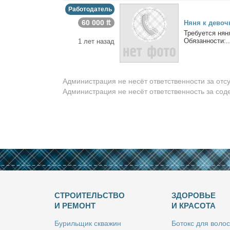
Работодатель
60 000 ₶
Ня­ня к де­воч­
Тре­бу­ет­ся ня­
Обя­зан­но­сти:..
1 лет назад
Администрация не несёт ответственности за отс
Администрация не несёт ответственность за со
СТРОИТЕЛЬСТВО
ЗДОРОВЬЕ
И РЕМОНТ
И КРАСОТА
Бу­риль­щик сква­жин
Бо­токс для во­лос