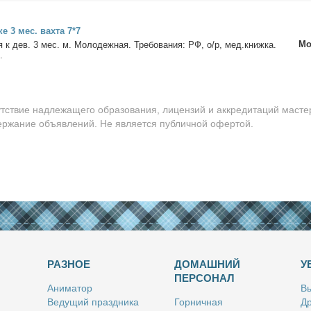
ке 3 мес. вах­та 7*7
Мо
ня к дев. 3 мес. м. Мо­ло­деж­ная. Тре­бо­ва­ния: РФ, о/р, мед.книж­ка.
.
утствие надлежащего образования, лицензий и аккредитаций масте
держание объявлений. Не является публичной офертой.
РАЗНОЕ
ДОМАШНИЙ
У
ПЕРСОНАЛ
Ани­ма­тор
Вы
Ве­ду­щий празд­ни­ка
Гор­нич­ная
Др