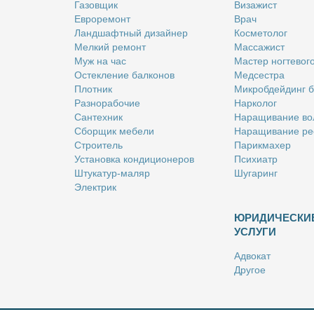
Га­зов­щик
Ви­за­жист
Ев­ро­ре­монт
Врач
Ланд­шафт­ный ди­зай­нер
Кос­ме­то­лог
Мел­кий ре­монт
Мас­са­жист
Муж на час
Ма­стер ног­те­во­г
Остек­ле­ние бал­ко­нов
Мед­сест­ра
Плот­ник
Мик­роб­дей­динг 
Раз­но­ра­бо­чие
Нар­ко­лог
Сан­тех­ник
На­ра­щи­ва­ние во
Сбор­щик ме­бе­ли
На­ра­щи­ва­ние ре
Стро­и­тель
Па­рик­махер
Уста­нов­ка кон­ди­ци­о­не­ров
Пси­хи­атр
Шту­ка­тур-ма­ляр
Шу­га­ринг
Элек­трик
ЮРИДИЧЕСКИ
УСЛУГИ
Адво­кат
Дру­гое
Но­та­ри­ус
Оцен­щик
Ри­эл­тор