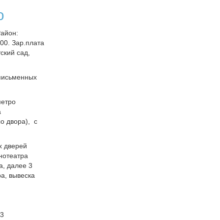
ю
Район:
.00. Зар.плата
ский сад,
 письменных
метро
а
о двора), с
х дверей
нотеатра
а, далее 3
а, вывеска
33