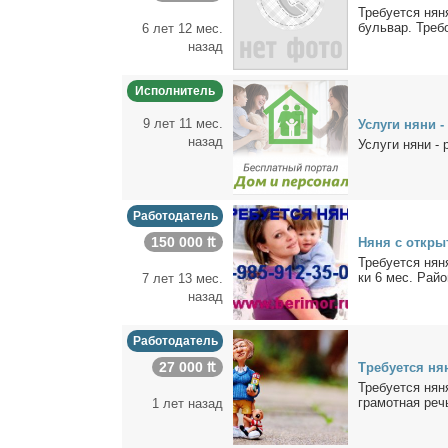
Тре­бу­ет­ся ня
буль­вар. Тре­бо
6 лет 12 мес.
назад
Исполнитель
9 лет 11 мес.
Услу­ги ня­ни -
назад
Услу­ги ня­ни - 
Работодатель
150 000 ₶
Ня­ня с от­кр
Тре­бу­ет­ся ня­
ки 6 мес. Рай­он
7 лет 13 мес.
назад
Работодатель
27 000 ₶
Тре­бу­ет­ся ня
Тре­бу­ет­ся ня­
гра­мот­ная речь
1 лет назад