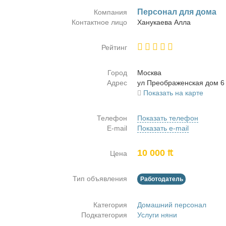
Пер­со­нал для до­ма
Компания
Контактное лицо
Ха­ну­ка­е­ва Ал­ла
Рейтинг
Город
Москва
Адрес
ул Пре­об­ра­жен­ская дом 6
Показать на карте
Телефон
Показать телефон
E-mail
Показать e-mail
10 000 ₶
Цена
Тип объявления
Работодатель
Категория
Домашний персонал
Подкатегория
Услуги няни