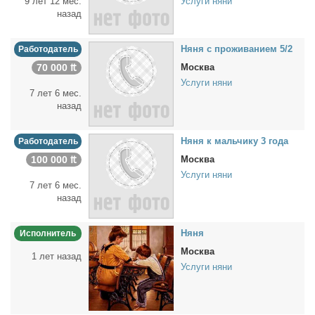
9 лет 12 мес.
Услуги няни
назад
Ня­ня с про­жи­ва­ни­ем 5/2
Работодатель
70 000 ₶
Москва
Услуги няни
7 лет 6 мес.
назад
Ня­ня к маль­чи­ку 3 го­да
Работодатель
100 000 ₶
Москва
Услуги няни
7 лет 6 мес.
назад
Ня­ня
Исполнитель
Москва
1 лет назад
Услуги няни