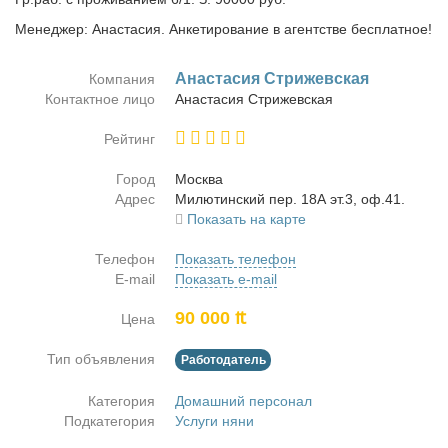
Менеджер: Анастасия. Анкетирование в агентстве бесплатное!
Ана­ста­сия Стри­жев­ская
Компания
Контактное лицо
Ана­ста­сия Стри­жев­ская
Рейтинг
Город
Москва
Адрес
Ми­лю­тин­ский пер. 18А эт.3, оф.41.
Показать на карте
Телефон
Показать телефон
E-mail
Показать e-mail
90 000 ₶
Цена
Тип объявления
Работодатель
Категория
Домашний персонал
Подкатегория
Услуги няни