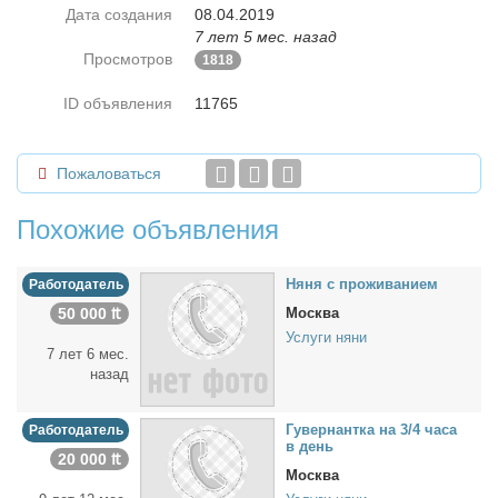
Дата создания
08.04.2019
7 лет 5 мес. назад
Просмотров
1818
ID объявления
11765
Пожаловаться
Похожие объявления
Ня­ня с про­жи­ва­ни­ем
Работодатель
50 000 ₶
Москва
Услуги няни
7 лет 6 мес.
назад
Гу­вер­нант­ка на 3/4 ча­са
Работодатель
в день
20 000 ₶
Москва