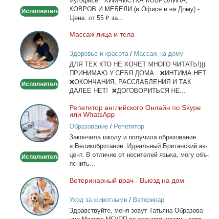
му/офи­се. ХИМЧИСТКА КОВРОЛИНА,
офисе
КОВРОВ И МЕБЕЛИ (в Офи­се и на До­му) -
Исполнитель
Це­на: от 55 ₽ за...
Мас­саж ли­ца и те­ла
Массаж
лица
Здоровье и красота
/
Массаж на дому
и
ДЛЯ ТЕХ КТО НЕ ХОЧЕТ МНОГО ЧИТАТЬ!)))
тела
ПРИНИМАЮ У СЕБЯ ДОМА. ❌ИНТИМА НЕТ
❌ОКОНЧАНИЯ, РАССЛАБЛЕНИЯ И ТАК
Исполнитель
ДАЛЕЕ НЕТ! ❌ДОГОВОРИТЬСЯ НЕ...
Ре­пе­ти­тор ан­глий­ско­го Он­лайн по Skype
Репетитор
или WhatsApp
английского
Образование
/
Репетитор
Онлайн
За­кон­чи­ла шко­лу и по­лу­чи­ла об­ра­зо­ва­ние
по
в Ве­ли­ко­бри­та­нии. Иде­аль­ный Бри­тан­ский ак­
Skype
цент. В от­ли­чие от но­си­те­лей язы­ка, мо­гу объ­
Исполнитель
или
яс­нить...
WhatsApp
Ве­те­ри­нар­ный врач - Вы­езд на дом
Ветеринарный
врач
Уход за животными
/
Ветеринар
-
Здрав­ствуй­те, ме­ня зо­вут Та­тья­на Об­ра­зо­ва­
Выезд