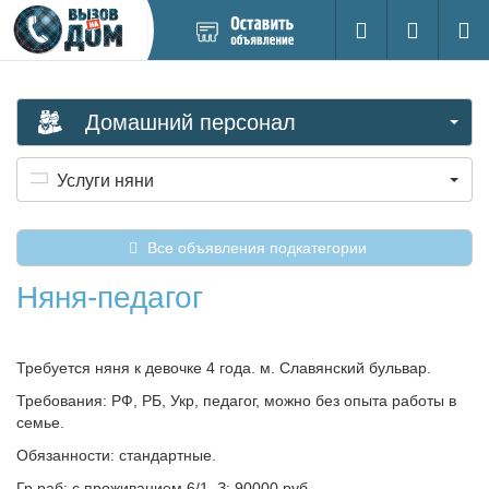
Добавить
Вход на са
Поиск
новое
объявление
Домашний персонал
Услуги няни
Все объявления подкатегории
Няня-педагог
Требуется няня к девочке 4 года. м. Славянский бульвар.
Требования: РФ, РБ, Укр, педагог, можно без опыта работы в
семье.
Обязанности: стандартные.
Гр.раб: с проживанием 6/1. З: 90000 руб.