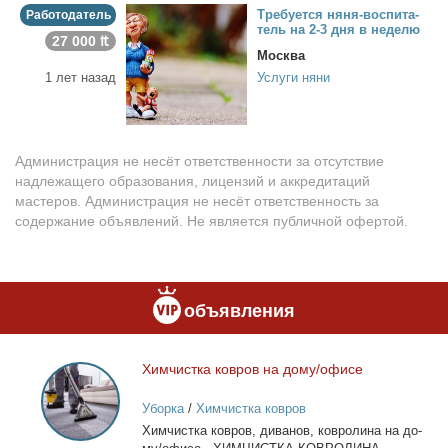
Тре­бу­ет­ся ня­ня-вос­пи­та­
Работодатель
тель на 2-3 дня в неде­лю
27 000 ₶
Москва
1 лет назад
Услуги няни
Администрация не несёт ответственности за отсутствие
надлежащего образования, лицензий и аккредитаций
мастеров. Администрация не несёт ответственность за
содержание объявлений. Не является публичной офертой.
объявления
Хим­чист­ка ков­ров на до­му/офи­се
Химчистка
ковров
Уборка
/
Химчистка ковров
на
Хим­чист­ка ков­ров, ди­ва­нов, ков­ро­ли­на на до­
дому/