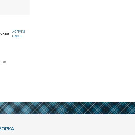
Услуги
сква
няни
ров.
БОРКА