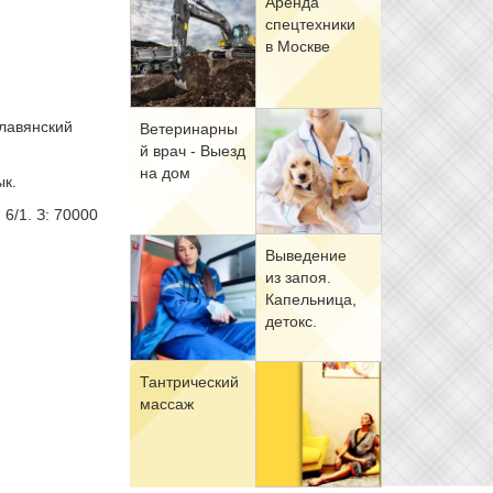
Арен­да
спец­тех­ни­ки
в Москве
Славянский
Ве­те­ри­нар­ны
й врач - Вы­езд
на дом
ык.
6/1. З: 70000
Вы­ве­де­ние
.
из за­поя.
Ка­пель­ни­ца,
де­токс.
Тан­три­че­ский
мас­саж