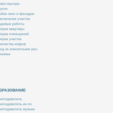
­воз му­со­ра
у­гое
й­ка окон и фа­са­дов
е­ле­не­ние участ­ка
­до­вые ра­бо­ты
ор­ка квар­ти­ры
ор­ка по­ме­ще­ний
ор­ка участ­ка
м­чист­ка ков­ров
од за ком­нат­ны­ми рас­
­ни­я­ми
БРАЗОВАНИЕ
е­по­да­ва­тель
е­по­да­ва­тель ин.яз
е­по­да­ва­тель му­зы­ки