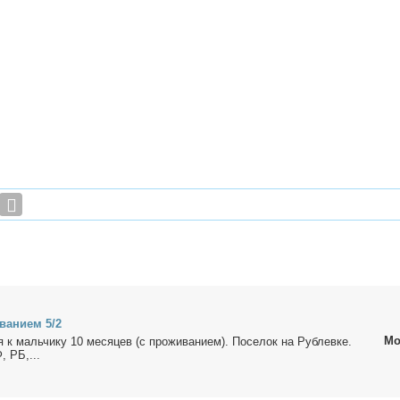
ва­ни­ем 5/2
Мо
ня к маль­чи­ку 10 ме­ся­цев (с про­жи­ва­ни­ем). По­се­лок на Рублев­ке.
, РБ,...