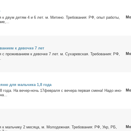
у
Мо
ня к двум де­тям 4 и 6 лет. м. Ми­ти­но. Тре­бо­ва­ния: РФ, опыт ра­бо­ты,
ние,...
ва­ни­ем к де­воч­ке 7 лет
Мо
ня с про­жи­ва­ни­ем к де­воч­ке 7 лет. м. Су­ха­рев­ская. Тре­бо­ва­ния: РФ,
.
­ню для маль­чи­ка 1,8 го­да
Мо
,8 го­да. На ве­чер-ночь 17фев­ра­ля с ве­че­ра пер­вая сме­на! На­до ино­
на...
Мо
ня к маль­чи­ку 2 ме­ся­ца, м. Мо­ло­деж­ная. Тре­бо­ва­ния: РФ, Укр, РБ,