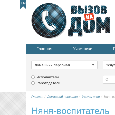
EN
Главная
Участники
Выберите
Выбер
категорию...
катего
Домашний персонал
Услу
Исполнители
Работодатели
Главная
Домашний персонал
Услуги няни
Няня-в
Няня-воспитатель