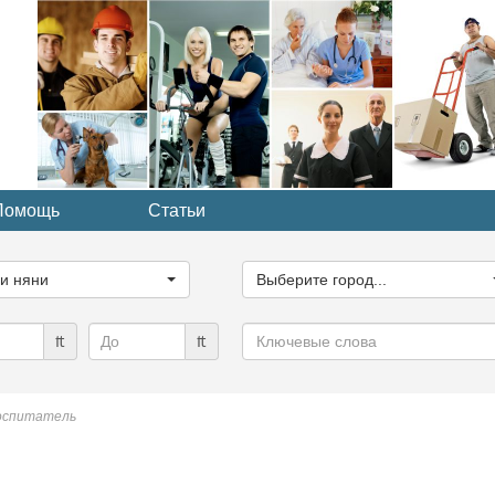
Помощь
Статьи
ите
Выберите
рию...
город...
ги няни
Выберите город...
Ключевые
₶
₶
слова
оспитатель