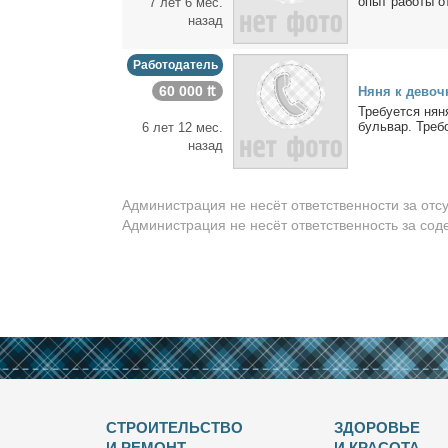
опыт ра­бо­ты от
7 лет 6 мес.
назад
Работодатель
60 000 ₶
Ня­ня к де­воч
Тре­бу­ет­ся ня
буль­вар. Тре­бо
6 лет 12 мес.
назад
Администрация не несёт ответственности за отс
Администрация не несёт ответственность за со
СТРОИТЕЛЬСТВО
ЗДОРОВЬЕ
И РЕМОНТ
И КРАСОТА