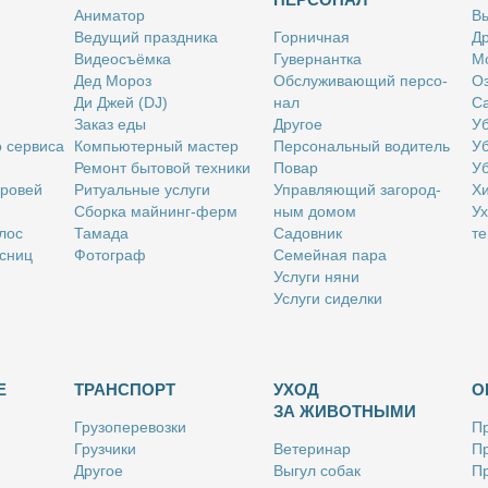
Ани­ма­тор
Вы
Ве­ду­щий празд­ни­ка
Гор­нич­ная
Др
Ви­део­съём­ка
Гу­вер­нант­ка
Мо
Дед Мо­роз
Об­слу­жи­ва­ю­щий пер­со­
Оз
Ди Джей (DJ)
нал
Са
За­каз еды
Дру­гое
Уб
о сер­ви­са
Ком­пью­тер­ный ма­стер
Пер­со­наль­ный во­ди­тель
Уб
Ре­монт бы­то­вой тех­ни­ки
По­вар
Уб
бро­вей
Ри­ту­аль­ные услу­ги
Управ­ля­ю­щий за­го­род­
Хи
Сбор­ка май­нинг-ферм
ным до­мом
Ух
­лос
Та­ма­да
Са­дов­ник
те
с­ниц
Фо­то­граф
Се­мей­ная па­ра
Услу­ги ня­ни
Услу­ги си­дел­ки
Е
ТРАНСПОРТ
УХОД
О
ЗА ЖИВОТНЫМИ
Гру­зо­пе­ре­воз­ки
Пр
Груз­чи­ки
Ве­те­ри­нар
Пр
Дру­гое
Вы­гул со­бак
Пр