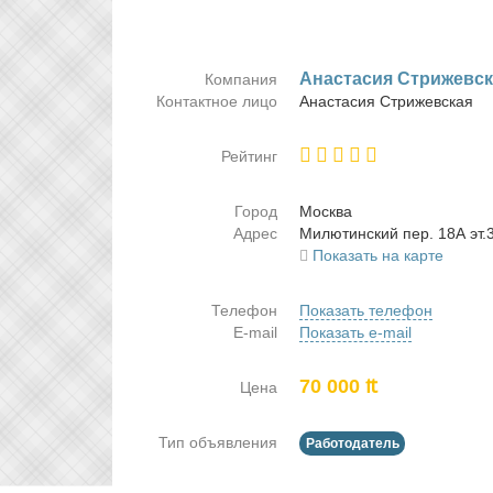
Ана­ста­сия Стри­жев­с
Компания
Контактное лицо
Ана­ста­сия Стри­жев­ская
Рейтинг
Город
Москва
Адрес
Ми­лю­тин­ский пер. 18А эт.
Показать на карте
Телефон
Показать телефон
E-mail
Показать e-mail
70 000 ₶
Цена
Тип объявления
Работодатель