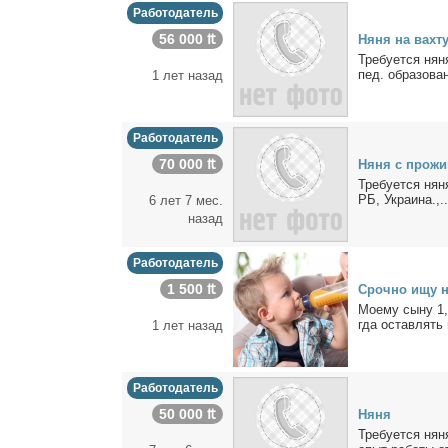
Работодатель
56 000 ₶
Ня­ня на вах­т
Тре­бу­ет­ся ня­
пед. об­ра­зо­ва­
1 лет назад
Работодатель
70 000 ₶
Ня­ня с про­жи­
Тре­бу­ет­ся ня­
РБ, Укра­и­на.,..
6 лет 7 мес.
назад
Работодатель
1 500 ₶
Сроч­но ищу ня
Мо­е­му сы­ну 1
гда остав­лять 
1 лет назад
Работодатель
50 000 ₶
Ня­ня
Тре­бу­ет­ся ня­