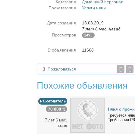
Категория
Домашний персонал
Подкатегория
Услуги няни
Дата создания
13.03.2019
7 лет 6 мес. назад
Просмотров
1493
ID объявления
11668
Пожаловаться
Похожие объявления
Работодатель
70 000 ₶
Ня­ня с про­жи­
Тре­бу­ет­ся ня­
Тре­бо­ва­ния РФ
7 лет 6 мес.
назад