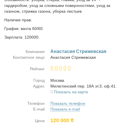
гардеробом, уход за сложными поверхностями, уход за
газоном, стрижка газона, уборка листьев.
Наличие прав.
График: вахта 60/60.
Зарплата: 120000.
Ана­ста­сия Стри­жев­ская
Компания
Контактное лицо
Ана­ста­сия Стри­жев­ская
Рейтинг
Город
Москва
Адрес
Ми­лю­тин­ский пер. 18А эт.3, оф.41.
Показать на карте
Телефон
Показать телефон
E-mail
Показать e-mail
120 000 ₶
Цена