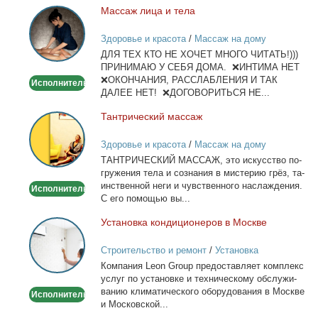
Мас­саж ли­ца и те­ла
Массаж
лица
Здоровье и красота
/
Массаж на дому
и
ДЛЯ ТЕХ КТО НЕ ХОЧЕТ МНОГО ЧИТАТЬ!)))
тела
ПРИНИМАЮ У СЕБЯ ДОМА. ❌ИНТИМА НЕТ
❌ОКОНЧАНИЯ, РАССЛАБЛЕНИЯ И ТАК
Исполнитель
ДАЛЕЕ НЕТ! ❌ДОГОВОРИТЬСЯ НЕ...
Тан­три­че­ский мас­саж
Тантрический
массаж
Здоровье и красота
/
Массаж на дому
ТАНТРИЧЕСКИЙ МАССАЖ, это ис­кус­ство по­
гру­же­ния те­ла и со­зна­ния в ми­сте­рию грёз, та­
ин­ствен­ной неги и чув­ствен­но­го на­сла­жде­ния.
Исполнитель
С его по­мо­щью вы...
Уста­нов­ка кон­ди­ци­о­не­ров в Москве
Установка
кондиционеров
Строительство и ремонт
/
Установка
в
кондиционеров
Ком­па­ния Leon Group предо­став­ля­ет ком­плекс
Москве
услуг по уста­нов­ке и тех­ни­че­ско­му об­слу­жи­
ва­нию кли­ма­ти­че­ско­го обо­ру­до­ва­ния в Москве
Исполнитель
и Мос­ков­ской...