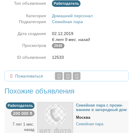
Тип объявления
Работодатель
Категория
Домашний персонал
Подкатегория
Семейная пара
Дата создания
02.12.2019
6 лет 9 мес. назад
Просмотров
2646
ID объявления
12533
Пожаловаться
Похожие объявления
Се­мей­ная па­ра с про­жи­
Работодатель
ва­ни­ем в за­го­род­ный дом
200 000 ₶
Москва
Семейная пара
7 лет 1 мес.
назад