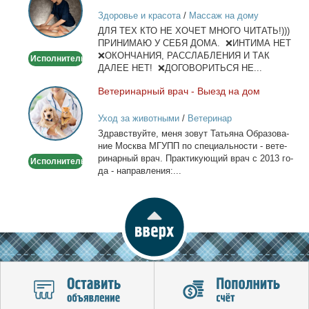
лица
Здоровье и красота
/
Массаж на дому
и
ДЛЯ ТЕХ КТО НЕ ХОЧЕТ МНОГО ЧИТАТЬ!)))
тела
ПРИНИМАЮ У СЕБЯ ДОМА. ❌ИНТИМА НЕТ
❌ОКОНЧАНИЯ, РАССЛАБЛЕНИЯ И ТАК
Исполнитель
ДАЛЕЕ НЕТ! ❌ДОГОВОРИТЬСЯ НЕ...
Ве­те­ри­нар­ный врач - Вы­езд на дом
Ветеринарный
врач
Уход за животными
/
Ветеринар
-
Здрав­ствуй­те, ме­ня зо­вут Та­тья­на Об­ра­зо­ва­
Выезд
ние Москва МГУПП по спе­ци­аль­но­сти - ве­те­
на
ри­нар­ный врач. Прак­ти­ку­ю­щий врач с 2013 го­
Исполнитель
дом
да - на­прав­ле­ния:...