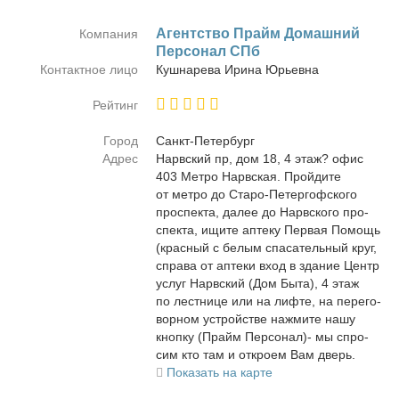
Агент­ство Прайм До­маш­ний
Компания
Пер­со­нал СПб
Контактное лицо
Куш­на­ре­ва Ири­на Юрьев­на
Рейтинг
Город
Санкт-Пе­тер­бург
Адрес
Нарв­ский пр, дом 18, 4 этаж? офис
403 Мет­ро Нарв­ская. Прой­ди­те
от мет­ро до Ста­ро-Пе­тер­гоф­ско­го
про­спек­та, да­лее до Нарв­ско­го про­
спек­та, ищи­те ап­те­ку Пер­вая По­мощь
(крас­ный с бе­лым спа­са­тель­ный круг,
спра­ва от ап­те­ки вход в зда­ние Центр
услуг Нарв­ский (Дом Бы­та), 4 этаж
по лест­ни­це или на лиф­те, на пе­ре­го­
вор­ном устрой­стве на­жми­те на­шу
кноп­ку (Прайм Пер­со­нал)- мы спро­
сим кто там и от­кро­ем Вам дверь.
Показать на карте