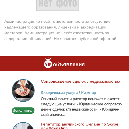
Администрация не несёт ответственности за отсутствие
надлежащего образования, лицензий и аккредитаций
мастеров. Администрация не несёт ответственность за
содержание объявлений. Не является публичной офертой.
объявления
Со­про­вож­де­ние сде­лок с недви­жи­мо­стью
Сопровождение
сделок
Юридические услуги
/
Риэлтор
с
Опыт­ный юрист и ри­ел­тор по­мо­жет и ока­жет
недвижимостью
сле­ду­ю­щие услу­ги: - Юри­ди­че­ское со­про­вож­
де­ние сде­лок к/п недви­жи­мо­сти. - Юри­ди­че­
Исполнитель
ский ана­лиз...
Ре­пе­ти­тор ан­глий­ско­го Он­лайн по Skype
Репетитор
или WhatsApp