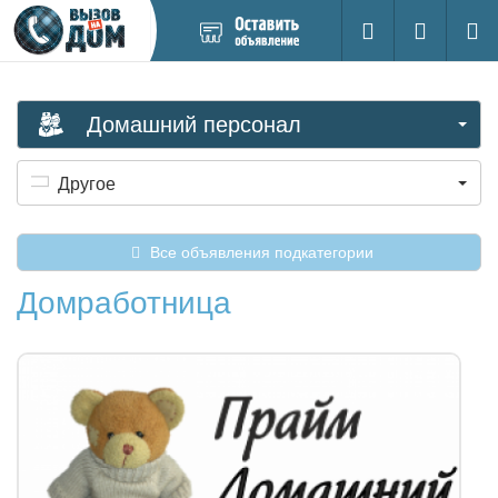
Добавить
Вход на са
Поиск
новое
объявление
Домашний персонал
Другое
Все объявления подкатегории
Домработница