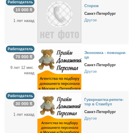
Работодатель
Сто­рож
10 000 ₶
Санкт-Петербург
Другое
1 лет назад
Работодатель
Эко­ном­ка - по­мощ­ни­
70 000 ₶
ца
Санкт-Петербург
9 лет 12 мес.
Другое
назад
Работодатель
Гу­вер­нант­ка-ре­пе­ти­
30 000 ₶
тор в Стам­бул
Санкт-Петербург
1 лет назад
Другое