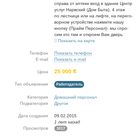
спра­ва от ап­те­ки вход в зда­ние Центр
услуг Нарв­ский (Дом Бы­та), 4 этаж
по лест­ни­це или на лиф­те, на пе­ре­го­
вор­ном устрой­стве на­жми­те на­шу
кноп­ку (Прайм Пер­со­нал)- мы спро­
сим кто там и от­кро­ем Вам дверь.
Показать на карте
Телефон
Показать телефон
E-mail
Показать e-mail
25 000 ₶
Цена
Тип объявления
Работодатель
Категория
Домашний персонал
Подкатегория
Другое
Дата создания
09.02.2015
1 лет назад
Просмотров
3017