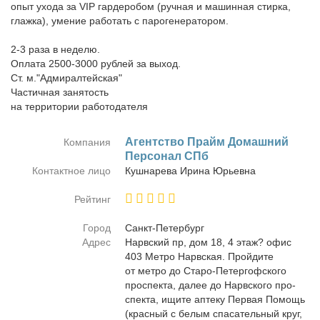
опыт ухода за VIP гардеробом (ручная и машинная стирка,
глажка), умение работать с парогенератором.
2-3 раза в неделю.
Оплата 2500-3000 рублей за выход.
Ст. м."Адмиралтейская"
Частичная занятость
на территории работодателя
Агент­ство Прайм До­маш­ний
Компания
Пер­со­нал СПб
Контактное лицо
Куш­на­ре­ва Ири­на Юрьев­на
Рейтинг
Город
Санкт-Пе­тер­бург
Адрес
Нарв­ский пр, дом 18, 4 этаж? офис
403 Мет­ро Нарв­ская. Прой­ди­те
от мет­ро до Ста­ро-Пе­тер­гоф­ско­го
про­спек­та, да­лее до Нарв­ско­го про­
спек­та, ищи­те ап­те­ку Пер­вая По­мощь
(крас­ный с бе­лым спа­са­тель­ный круг,