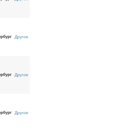
ербург
Другое
ербург
Другое
ербург
Другое