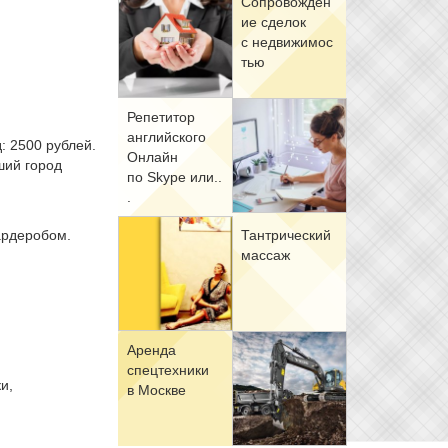
Со­про­вож­де­н
ие сде­лок
с недви­жи­мо­с
тью
Ре­пе­ти­тор
ан­глий­ско­го
: 2500 рублей.
Он­лайн
ший город
по Skype или..
.
гардеробом.
Тан­три­че­ский
мас­саж
Арен­да
спец­тех­ни­ки
и,
в Москве