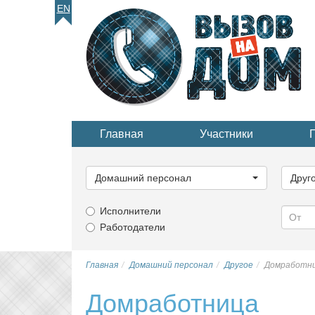
EN
Главная
Участники
Выберите
Выбер
категорию...
катего
Домашний персонал
Друг
Исполнители
Работодатели
Главная
Домашний персонал
Другое
Домработн
Домработница