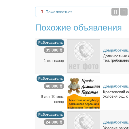
Пожаловаться
Похожие объявления
Работодатель
35 000 ₶
Дом­ра­бот­ни­ц
Долж­ност­ные об
тей.Тре­бо­ва­н
1 лет назад
Работодатель
40 000 ₶
Дом­ра­бот­ни­ц
Кре­стов­ский ос
Усло­вия:6\1, c
9 лет 10 мес.
назад
Работодатель
24 000 ₶
Дом­ра­бот­ни­ц
Усло­вия ра­бо