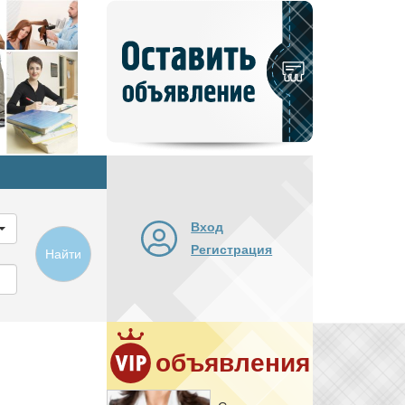
Добавить
новое
объявление
Вход
Регистрация
Найти
объявления