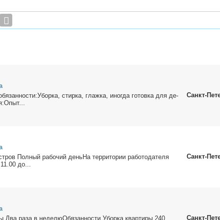
а
Санкт-Пет
я­зан­но­сти:Убор­ка, стир­ка, глаж­ка, ино­гда го­тов­ка для де­
ия:Опыт...
а
Санкт-Пет
т­ров Пол­ный ра­бо­чий деньНа тер­ри­то­рии ра­бо­то­да­те­ля
 11.00 до...
а
Санкт-Пет
­ты Два ра­за в неделюОбязанности Убор­ка квар­ти­ры 240