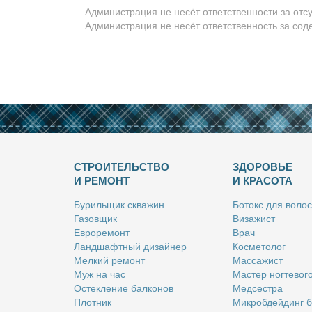
Администрация не несёт ответственности за отс
Администрация не несёт ответственность за со
СТРОИТЕЛЬСТВО
ЗДОРОВЬЕ
И РЕМОНТ
И КРАСОТА
Бу­риль­щик сква­жин
Бо­токс для во­лос
Га­зов­щик
Ви­за­жист
Ев­ро­ре­монт
Врач
Ланд­шафт­ный ди­зай­нер
Кос­ме­то­лог
Мел­кий ре­монт
Мас­са­жист
Муж на час
Ма­стер ног­те­во­г
Остек­ле­ние бал­ко­нов
Мед­сест­ра
Плот­ник
Мик­роб­дей­динг 