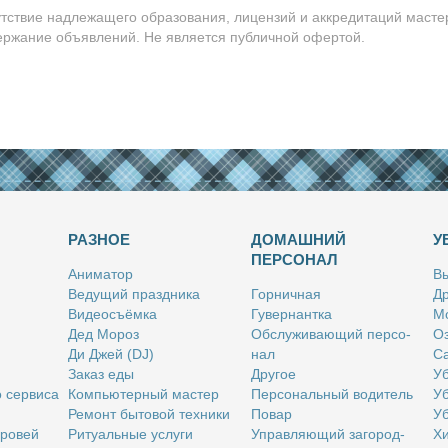
утствие надлежащего образования, лицензий и аккредитаций масте
держание объявлений. Не является публичной офертой.
РАЗНОЕ
ДОМАШНИЙ
У
ПЕРСОНАЛ
Ани­ма­тор
Вы
Ве­ду­щий празд­ни­ка
Гор­нич­ная
Др
Ви­део­съём­ка
Гу­вер­нант­ка
Мо
Дед Мо­роз
Об­слу­жи­ва­ю­щий пер­со­
Оз
Ди Джей (DJ)
нал
Са
За­каз еды
Дру­гое
Уб
о сер­ви­са
Ком­пью­тер­ный ма­стер
Пер­со­наль­ный во­ди­тель
Уб
Ре­монт бы­то­вой тех­ни­ки
По­вар
Уб
бро­вей
Ри­ту­аль­ные услу­ги
Управ­ля­ю­щий за­го­род­
Хи