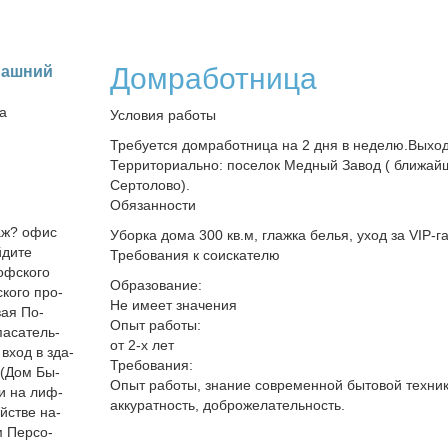
Домработница
маш­ний
на
Условия работы
Требуется домработница на 2 дня в неделю.Выход
Территориально: поселок Медный Завод ( ближай
Сертолово).
Обязанности
таж? офис
Уборка дома 300 кв.м, глажка белья, уход за VIP-
ди­те
Требования к соискателю
оф­ско­го
Образование:
ско­го про­
Не имеет значения
­вая По­
Опыт работы:
а­са­тель­
от 2-х лет
и вход в зда­
Требования:
 (Дом Бы­
Опыт работы, знание современной бытовой техник
ли на лиф­
аккуратность, доброжелательность.
ой­стве на­
м Пер­со­