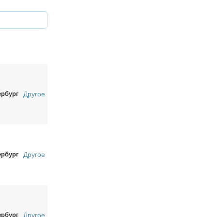
ербург
Другое
ербург
Другое
ербург
Другое