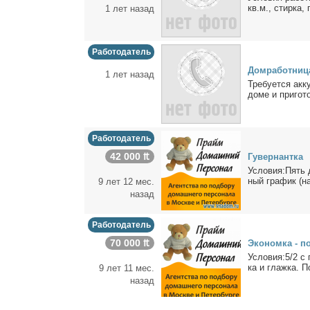
кв.м., стир­ка, 
1 лет назад
Работодатель
Дом­ра­бот­ни­ц
1 лет назад
Тре­бу­ет­ся ак­
до­ме и при­го­то
Работодатель
42 000 ₶
Гу­вер­нант­ка
Усло­вия:Пять дн
ный гра­фик (на
9 лет 12 мес.
назад
Работодатель
70 000 ₶
Эко­ном­ка - п
Усло­вия:5/2 с
ка и глаж­ка. По
9 лет 11 мес.
назад