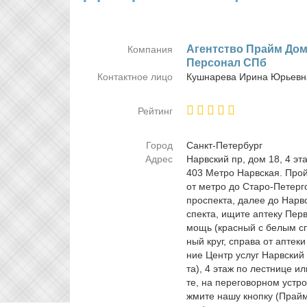
Агент­ство Прайм До­
Компания
Пер­со­нал СПб
Контактное лицо
Куш­на­ре­ва Ири­на Юрьев­
Рейтинг
Город
Санкт-Пе­тер­бург
Адрес
Нарв­ский пр, дом 18, 4 э
403 Мет­ро Нарв­ская. Прой­
от мет­ро до Ста­ро-Пе­тер­г
про­спек­та, да­лее до Нарв­
спек­та, ищи­те ап­те­ку Пер
мощь (крас­ный с бе­лым сп
ный круг, спра­ва от ап­те­к
ние Центр услуг Нарв­ский
та), 4 этаж по лест­ни­це и
те, на пе­ре­го­вор­ном устр
жми­те на­шу кноп­ку (Прай