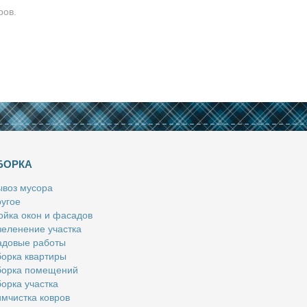
ров.
БОРКА
­воз му­со­ра
у­гое
й­ка окон и фа­са­дов
е­ле­не­ние участ­ка
­до­вые ра­бо­ты
ор­ка квар­ти­ры
ор­ка по­ме­ще­ний
ор­ка участ­ка
м­чист­ка ков­ров