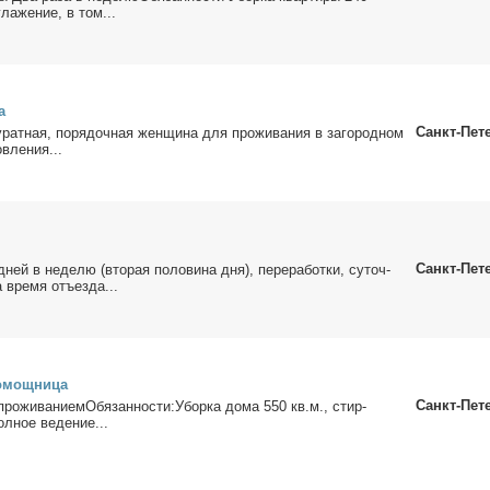
гла­же­ние, в том...
а
Санкт-Пет
ку­рат­ная, по­ря­доч­ная жен­щи­на для про­жи­ва­ния в за­го­род­ном
в­ле­ния...
Санкт-Пет
ей в неде­лю (вто­рая по­ло­ви­на дня), пе­ре­ра­бот­ки, су­точ­
 вре­мя отъ­ез­да...
о­мощ­ни­ца
Санкт-Пет
 проживаниемОбязанности:Убор­ка до­ма 550 кв.м., стир­
л­ное ве­де­ние...