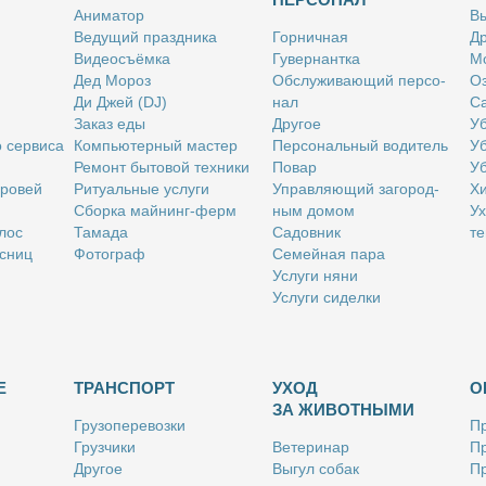
Ани­ма­тор
Вы
Ве­ду­щий празд­ни­ка
Гор­нич­ная
Др
Ви­део­съём­ка
Гу­вер­нант­ка
Мо
Дед Мо­роз
Об­слу­жи­ва­ю­щий пер­со­
Оз
Ди Джей (DJ)
нал
Са
За­каз еды
Дру­гое
Уб
о сер­ви­са
Ком­пью­тер­ный ма­стер
Пер­со­наль­ный во­ди­тель
Уб
Ре­монт бы­то­вой тех­ни­ки
По­вар
Уб
бро­вей
Ри­ту­аль­ные услу­ги
Управ­ля­ю­щий за­го­род­
Хи
Сбор­ка май­нинг-ферм
ным до­мом
Ух
­лос
Та­ма­да
Са­дов­ник
те
с­ниц
Фо­то­граф
Се­мей­ная па­ра
Услу­ги ня­ни
Услу­ги си­дел­ки
Е
ТРАНСПОРТ
УХОД
О
ЗА ЖИВОТНЫМИ
Гру­зо­пе­ре­воз­ки
Пр
Груз­чи­ки
Ве­те­ри­нар
Пр
Дру­гое
Вы­гул со­бак
Пр