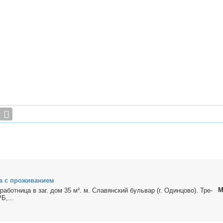
а с про­жи­ва­ни­ем
М
­ра­бот­ни­ца в заг. дом 35 м². м. Сла­вян­ский буль­вар (г. Один­цо­во). Тре­
Б,...