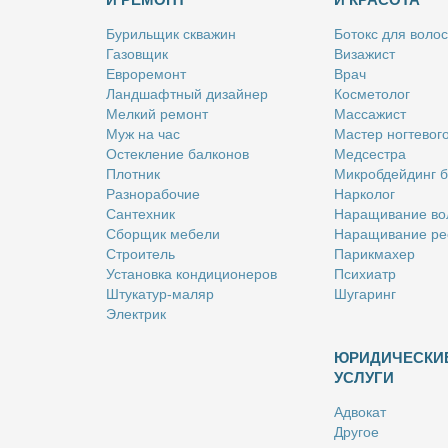
Бу­риль­щик сква­жин
Бо­токс для во­лос
Га­зов­щик
Ви­за­жист
Ев­ро­ре­монт
Врач
Ланд­шафт­ный ди­зай­нер
Кос­ме­то­лог
Мел­кий ре­монт
Мас­са­жист
Муж на час
Ма­стер ног­те­во­г
Остек­ле­ние бал­ко­нов
Мед­сест­ра
Плот­ник
Мик­роб­дей­динг 
Раз­но­ра­бо­чие
Нар­ко­лог
Сан­тех­ник
На­ра­щи­ва­ние во
Сбор­щик ме­бе­ли
На­ра­щи­ва­ние ре
Стро­и­тель
Па­рик­махер
Уста­нов­ка кон­ди­ци­о­не­ров
Пси­хи­атр
Шту­ка­тур-ма­ляр
Шу­га­ринг
Элек­трик
ЮРИДИЧЕСКИ
УСЛУГИ
Адво­кат
Дру­гое