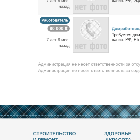
ва­ния: РФ, Укр,
7 лет 6 мес.
назад
Работодатель
80 000 ₶
Дом­ра­бот­ни­ц
Тре­бу­ет­ся дом
ва­ния: РФ, РБ,
7 лет 6 мес.
назад
Администрация не несёт ответственности за отс
Администрация не несёт ответственность за со
СТРОИТЕЛЬСТВО
ЗДОРОВЬЕ
И РЕМОНТ
И КРАСОТА