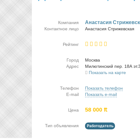
Ана­ста­сия Стри­жев­с
Компания
Контактное лицо
Ана­ста­сия Стри­жев­ская
Рейтинг
Город
Москва
Адрес
Ми­лю­тин­ский пер. 18А эт.
Показать на карте
Телефон
Показать телефон
E-mail
Показать e-mail
58 000 ₶
Цена
Тип объявления
Работодатель