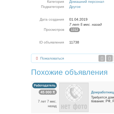
Категория
Домашний персонал
Подкатегория
Другое
Дата создания
01.04.2019
7 лет 5 мес. назад
Просмотров
1312
ID объявления
11738
Пожаловаться
Похожие объявления
Работодатель
45 000 ₶
Дом­ра­бот­ни­ц
Тре­бу­ет­ся дом
бо­ва­ния: РФ, Р
7 лет 7 мес.
назад