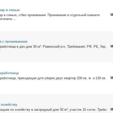
­вар в се­мью
М
вар в се­мью, с/без про­жи­ва­ния. Про­жи­ва­ние в от­дель­ной ком­на­те
со­на­ла....
а с про­жи­ва­ни­ем
М
­ра­бот­ни­ца в дач.дом 30 м². Ра­мен­ский р-н. Тре­бо­ва­ния: РФ, РБ, Укр,
.
м­ра­бот­ни­ца
М
м­ра­бот­ни­ца, при­хо­дя­щая для убор­ки двух квар­тир 200 кв. м и 130 кв.
хо­зяй­ству
М
мощ­ник по хо­зяй­ству в за­го­род­ный дом 30 м², уча­сток 15 со­ток. Тре­бо­