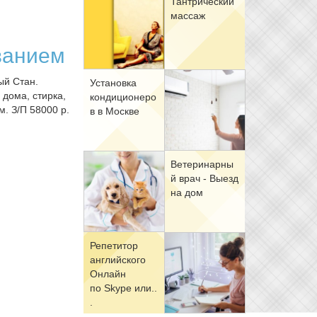
Тан­три­че­ский
мас­саж
ванием
ый Стан.
Уста­нов­ка
 дома, стирка,
кон­ди­ци­о­не­ро
м. З/П 58000 р.
в в Москве
Ве­те­ри­нар­ны
й врач - Вы­езд
на дом
Ре­пе­ти­тор
ан­глий­ско­го
Он­лайн
по Skype или..
.