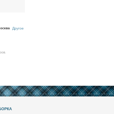
осква
Другое
ров.
БОРКА