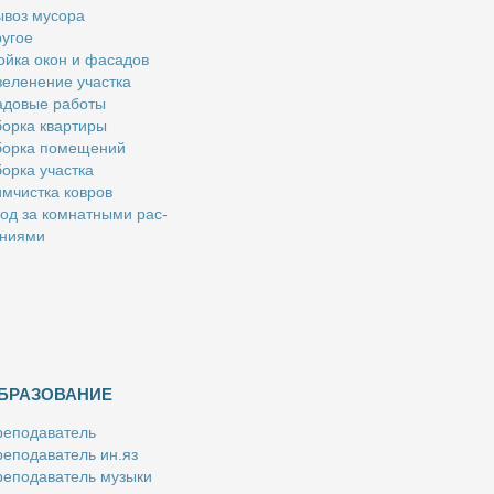
­воз му­со­ра
у­гое
й­ка окон и фа­са­дов
е­ле­не­ние участ­ка
­до­вые ра­бо­ты
ор­ка квар­ти­ры
ор­ка по­ме­ще­ний
ор­ка участ­ка
м­чист­ка ков­ров
од за ком­нат­ны­ми рас­
­ни­я­ми
БРАЗОВАНИЕ
е­по­да­ва­тель
е­по­да­ва­тель ин.яз
е­по­да­ва­тель му­зы­ки