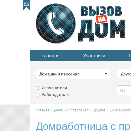
EN
Главная
Участники
Выберите
Выбер
категорию...
катего
Домашний персонал
Друг
Исполнители
Работодатели
Главная
Домашний персонал
Другое
Домработни
Домработница с п