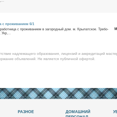
...
а с про­жи­ва­ни­ем 6/1
М
­ра­бот­ни­ца с про­жи­ва­ни­ем в за­го­род­ный дом. м. Кры­лат­ское. Тре­бо­
 Укр,...
утствие надлежащего образования, лицензий и аккредитаций масте
держание объявлений. Не является публичной офертой.
РАЗНОЕ
ДОМАШНИЙ
У
ПЕРСОНАЛ