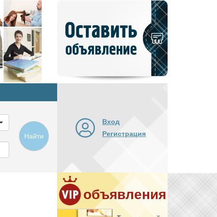
Добавить
новое
объявление
Вход
Регистрация
Найти
объявления