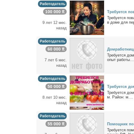
Работодатель
100 000 ₶
Тре­бу­ет­ся по
Тре­бу­ет­ся по­
в до­ме для пер­
9 лет 12 мес.
назад
Работодатель
60 000 ₶
Дом­ра­бот­ни­ц
Тре­бу­ет­ся дом
опыт ра­бо­ты...
7 лет 6 мес.
назад
Работодатель
50 000 ₶
Тре­бу­ет­ся до
Тре­бу­ет­ся до
м. Рай­он: м....
8 лет 10 мес.
назад
Работодатель
55 000 ₶
По­мощ­ник по 
Тре­бу­ет­ся по­