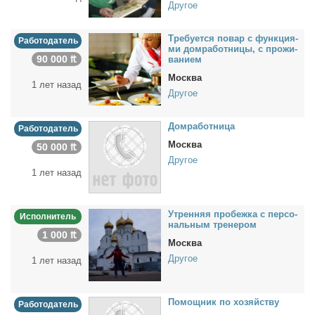
Другое
Тре­бу­ет­ся по­вар с функ­ци­я­
Работодатель
ми дом­ра­бот­ни­цы, с про­жи­
90 000 ₶
ва­ни­ем
Москва
1 лет назад
Другое
Дом­ра­бот­ни­ца
Работодатель
Москва
50 000 ₶
Другое
1 лет назад
Утрен­няя про­беж­ка с пер­со­
Исполнитель
наль­ным тре­не­ром
1 000 ₶
Москва
Другое
1 лет назад
По­мощ­ник по хо­зяй­ству
Работодатель