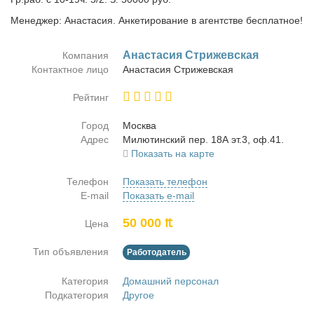
Менеджер: Анастасия. Анкетирование в агентстве бесплатное!
Ана­ста­сия Стри­жев­ская
Компания
Контактное лицо
Ана­ста­сия Стри­жев­ская
Рейтинг
Город
Москва
Адрес
Ми­лю­тин­ский пер. 18А эт.3, оф.41.
Показать на карте
Телефон
Показать телефон
E-mail
Показать e-mail
50 000 ₶
Цена
Тип объявления
Работодатель
Категория
Домашний персонал
Подкатегория
Другое