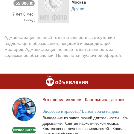
Москва
55 000 ₶
Другое
7 лет 6 мес.
назад
Администрация не несёт ответственности за отсутствие
надлежащего образования, лицензий и аккредитаций
мастеров. Администрация не несёт ответственность за
содержание объявлений. Не является публичной офертой.
объявления
Вы­ве­де­ние из за­поя. Ка­пель­ни­ца, де­токс.
Выведение
из
Здоровье и красота
/
Вызов врача на дом
запоя.
Вы­ве­де­ние из за­поя лю­бой дли­тель­но­сти. Ко­
Капельница,
ди­ро­ва­ние. Сня­тие нар­ко­ти­че­ской лом­ки.
детокс.
Ком­плекс­ное ле­че­ние за­ви­си­мо­стей. Ка­пель­
Исполнитель