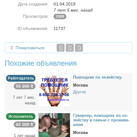
Дата создания
01.04.2019
7 лет 5 мес. назад
Просмотров
2089
ID объявления
11737
Пожаловаться
Похожие объявления
По­мощ­ник по хо­зяй­ству.
Работодатель
Москва
55 000 ₶
Другое
7 лет 7 мес.
назад
Гу­вер­нер, по­мощ­ник по хо­
Исполнитель
зяй­ству в се­мью c про­жи­ва­
60 000 ₶
ни­ем
Москва
1 лет назад