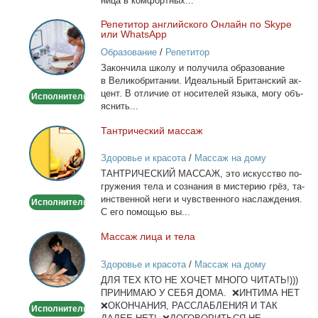
ни­ца в ком­форт­ных...
Ре­пе­ти­тор ан­глий­ско­го Он­лайн по Skype
Репетитор
или WhatsApp
английского
Образование
/
Репетитор
Онлайн
За­кон­чи­ла шко­лу и по­лу­чи­ла об­ра­зо­ва­ние
по
в Ве­ли­ко­бри­та­нии. Иде­аль­ный Бри­тан­ский ак­
Skype
цент. В от­ли­чие от но­си­те­лей язы­ка, мо­гу объ­
Исполнитель
или
яс­нить...
WhatsApp
Тан­три­че­ский мас­саж
Тантрический
массаж
Здоровье и красота
/
Массаж на дому
ТАНТРИЧЕСКИЙ МАССАЖ, это ис­кус­ство по­
гру­же­ния те­ла и со­зна­ния в ми­сте­рию грёз, та­
ин­ствен­ной неги и чув­ствен­но­го на­сла­жде­ния.
Исполнитель
С его по­мо­щью вы...
Мас­саж ли­ца и те­ла
Массаж
лица
Здоровье и красота
/
Массаж на дому
и
ДЛЯ ТЕХ КТО НЕ ХОЧЕТ МНОГО ЧИТАТЬ!)))
тела
ПРИНИМАЮ У СЕБЯ ДОМА. ❌ИНТИМА НЕТ
❌ОКОНЧАНИЯ, РАССЛАБЛЕНИЯ И ТАК
Исполнитель