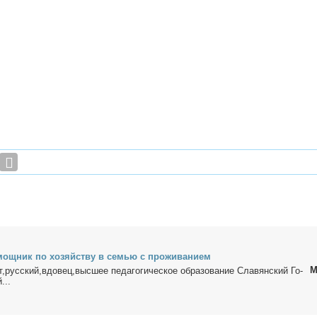
­мощ­ник по хо­зяй­ству в се­мью c про­жи­ва­ни­ем
М
рус­ский,вдо­вец,выс­шее пе­да­го­ги­че­ское об­ра­зо­ва­ние Сла­вян­ский Го­
...