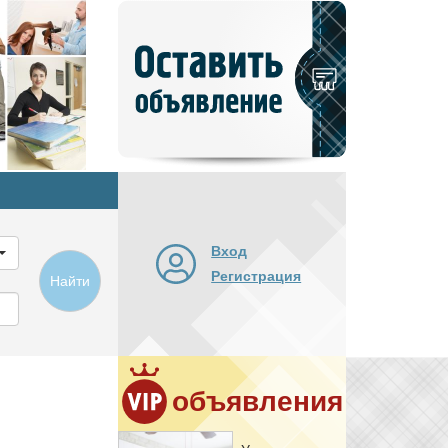
Добавить
новое
объявление
Вход
Регистрация
Найти
объявления