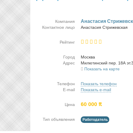
Ана­ста­сия Стри­жев­с
Компания
Контактное лицо
Ана­ста­сия Стри­жев­ская
Рейтинг
Город
Москва
Адрес
Ми­лю­тин­ский пер. 18А эт.
Показать на карте
Телефон
Показать телефон
E-mail
Показать e-mail
60 000 ₶
Цена
Тип объявления
Работодатель