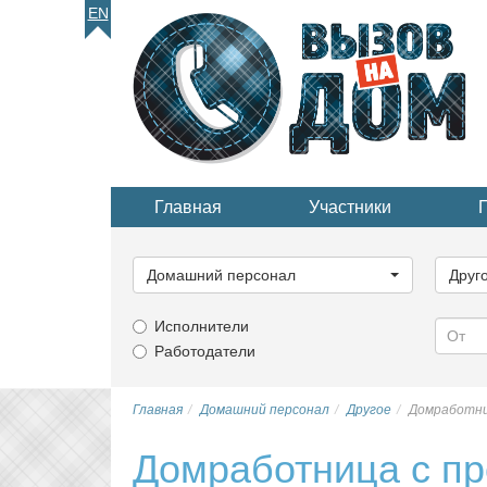
EN
Главная
Участники
Выберите
Выбер
категорию...
катего
Домашний персонал
Друг
Исполнители
Работодатели
Главная
Домашний персонал
Другое
Домработни
Домработница с п