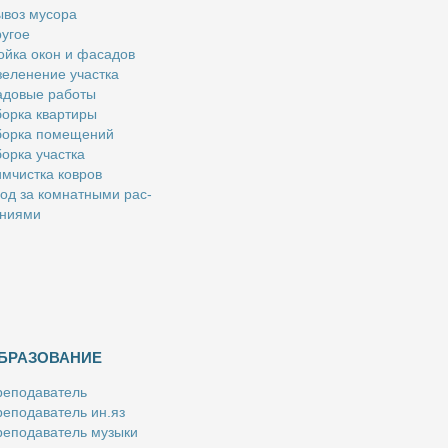
­воз му­со­ра
у­гое
й­ка окон и фа­са­дов
е­ле­не­ние участ­ка
­до­вые ра­бо­ты
ор­ка квар­ти­ры
ор­ка по­ме­ще­ний
ор­ка участ­ка
м­чист­ка ков­ров
од за ком­нат­ны­ми рас­
­ни­я­ми
БРАЗОВАНИЕ
е­по­да­ва­тель
е­по­да­ва­тель ин.яз
е­по­да­ва­тель му­зы­ки