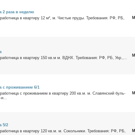
а 2 ра­за в неде­лю
М
­ра­бот­ни­ца в квар­ти­ру 12 м², м. Чи­стые пру­ды. Тре­бо­ва­ния: РФ, РБ,
а
М
­ра­бот­ни­ца в квар­ти­ру 150 кв.м м. ВДНХ. Тре­бо­ва­ния: РФ, РБ, Укр.,...
а с про­жи­ва­ни­ем 6/1
М
­ра­бот­ни­ца с про­жи­ва­ни­ем в квар­ти­ру 200 кв.м. м. Сла­вян­ский буль­
-и...
а 5/2
М
­ра­бот­ни­ца в квар­ти­ру 120 кв.м. м. Со­коль­ни­ки. Тре­бо­ва­ния: РФ, РБ,