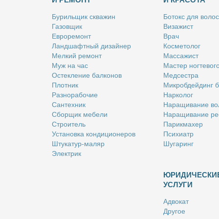
Бу­риль­щик сква­жин
Бо­токс для во­лос
Га­зов­щик
Ви­за­жист
Ев­ро­ре­монт
Врач
Ланд­шафт­ный ди­зай­нер
Кос­ме­то­лог
Мел­кий ре­монт
Мас­са­жист
Муж на час
Ма­стер ног­те­во­г
Остек­ле­ние бал­ко­нов
Мед­сест­ра
Плот­ник
Мик­роб­дей­динг 
Раз­но­ра­бо­чие
Нар­ко­лог
Сан­тех­ник
На­ра­щи­ва­ние во
Сбор­щик ме­бе­ли
На­ра­щи­ва­ние ре
Стро­и­тель
Па­рик­махер
Уста­нов­ка кон­ди­ци­о­не­ров
Пси­хи­атр
Шту­ка­тур-ма­ляр
Шу­га­ринг
Элек­трик
ЮРИДИЧЕСКИ
УСЛУГИ
Адво­кат
Дру­гое