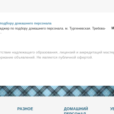
од­бо­ру до­маш­не­го пер­со­на­ла
М
не­джер по под­бо­ру до­маш­не­го пер­со­на­ла. м. Тур­ге­нев­ская. Тре­бо­ва­
..
утствие надлежащего образования, лицензий и аккредитаций масте
держание объявлений. Не является публичной офертой.
РАЗНОЕ
ДОМАШНИЙ
У
ПЕРСОНАЛ