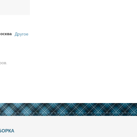
осква
Другое
ров.
БОРКА