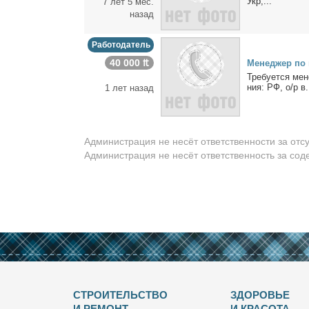
Укр,...
7 лет 5 мес.
назад
Работодатель
40 000 ₶
Ме­не­джер по п
Тре­бу­ет­ся ме­
ния: РФ, о/р в.
1 лет назад
Администрация не несёт ответственности за отс
Администрация не несёт ответственность за со
СТРОИТЕЛЬСТВО
ЗДОРОВЬЕ
И РЕМОНТ
И КРАСОТА