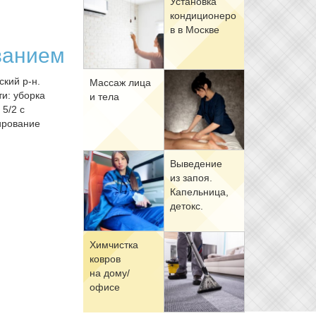
Уста­нов­ка
кон­ди­ци­о­не­ро
в в Москве
ванием
кий р-н.
Мас­саж ли­ца
ти: уборка
и те­ла
 5/2 с
ирование
Вы­ве­де­ние
из за­поя.
Ка­пель­ни­ца,
де­токс.
Хим­чист­ка
ков­ров
на до­му/
офи­се