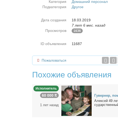
Категория
Домашний персонал
Подкатегория
Другое
Дата создания
18.03.2019
7 лет 6 мес. назад
Просмотров
1636
ID объявления
11687
Пожаловаться
Похожие объявления
Исполнитель
60 000 ₶
Гу­вер­нер, по
Алек­сей 49 лет,
судар­ствен­ный
1 лет назад