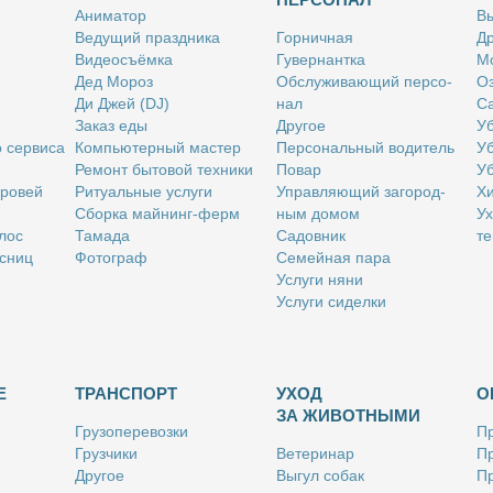
Ани­ма­тор
Вы
Ве­ду­щий празд­ни­ка
Гор­нич­ная
Др
Ви­део­съём­ка
Гу­вер­нант­ка
Мо
Дед Мо­роз
Об­слу­жи­ва­ю­щий пер­со­
Оз
Ди Джей (DJ)
нал
Са
За­каз еды
Дру­гое
Уб
о сер­ви­са
Ком­пью­тер­ный ма­стер
Пер­со­наль­ный во­ди­тель
Уб
Ре­монт бы­то­вой тех­ни­ки
По­вар
Уб
бро­вей
Ри­ту­аль­ные услу­ги
Управ­ля­ю­щий за­го­род­
Хи
Сбор­ка май­нинг-ферм
ным до­мом
Ух
­лос
Та­ма­да
Са­дов­ник
те
с­ниц
Фо­то­граф
Се­мей­ная па­ра
Услу­ги ня­ни
Услу­ги си­дел­ки
Е
ТРАНСПОРТ
УХОД
О
ЗА ЖИВОТНЫМИ
Гру­зо­пе­ре­воз­ки
Пр
Груз­чи­ки
Ве­те­ри­нар
Пр
Дру­гое
Вы­гул со­бак
Пр