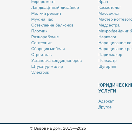
Ев­ро­ре­монт
Врач
Ланд­шафт­ный ди­зай­нер
Кос­ме­то­лог
Мел­кий ре­монт
Мас­са­жист
Муж на час
Ма­стер ног­те­во­г
Остек­ле­ние бал­ко­нов
Мед­сест­ра
Плот­ник
Мик­роб­дей­динг 
Раз­но­ра­бо­чие
Нар­ко­лог
Сан­тех­ник
На­ра­щи­ва­ние во
Сбор­щик ме­бе­ли
На­ра­щи­ва­ние ре
Стро­и­тель
Па­рик­махер
Уста­нов­ка кон­ди­ци­о­не­ров
Пси­хи­атр
Шту­ка­тур-ма­ляр
Шу­га­ринг
Элек­трик
ЮРИДИЧЕСКИ
УСЛУГИ
Адво­кат
Дру­гое
Но­та­ри­ус
Оцен­щик
Ри­эл­тор
© Вызов на дом, 2013—2025
Стра­хо­вой агент