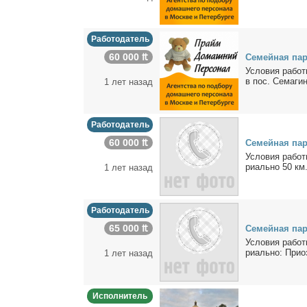
Работодатель
60 000 ₶
Се­мей­ная па­
Усло­вия ра­бо­т
в пос. Се­ма­ги­
1 лет назад
Работодатель
60 000 ₶
Се­мей­ная па­
Усло­вия ра­бо­т
ри­аль­но 50 км.
1 лет назад
Работодатель
65 000 ₶
Се­мей­ная па­
Усло­вия ра­бо­т
ри­аль­но: При­о
1 лет назад
Исполнитель