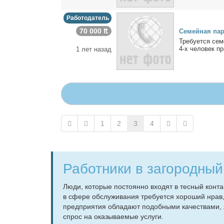
Работодатель
70 000 ₶
Cемей­ная па­р
Тре­бу­ет­ся се
4-х че­ло­век при
1 лет назад
1
2
3
4
Работники в загородны
Лю­ди, ко­то­рые по­сто­ян­но вхо­дят в тес­ный кон­
в сфе­ре об­слу­жи­ва­ния тре­бу­ет­ся хо­ро­ший нра
пред­при­я­тия об­ла­да­ют по­доб­ны­ми ка­че­ства­ми,
спрос на ока­зы­ва­е­мые услу­ги.