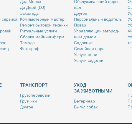
Дед Мо­роз
Об­слу­жи­ва­ю­щий пер­со­
Оз
Ди Джей (DJ)
нал
Са
За­каз еды
Дру­гое
Уб
о сер­ви­са
Ком­пью­тер­ный ма­стер
Пер­со­наль­ный во­ди­тель
Уб
Ре­монт бы­то­вой тех­ни­ки
По­вар
Уб
бро­вей
Ри­ту­аль­ные услу­ги
Управ­ля­ю­щий за­го­род­
Хи
Сбор­ка май­нинг-ферм
ным до­мом
Ух
­лос
Та­ма­да
Са­дов­ник
те
с­ниц
Фо­то­граф
Се­мей­ная па­ра
Услу­ги ня­ни
Услу­ги си­дел­ки
Е
ТРАНСПОРТ
УХОД
О
ЗА ЖИВОТНЫМИ
Гру­зо­пе­ре­воз­ки
Пр
Груз­чи­ки
Ве­те­ри­нар
Пр
Дру­гое
Вы­гул со­бак
Пр
Ку­рьер
Дру­гое
Ре
Лич­ный во­ди­тель
Ки­но­лог
Так­си
Стриж­ка жи­вот­ных
Уход за ак­ва­ри­ума­ми