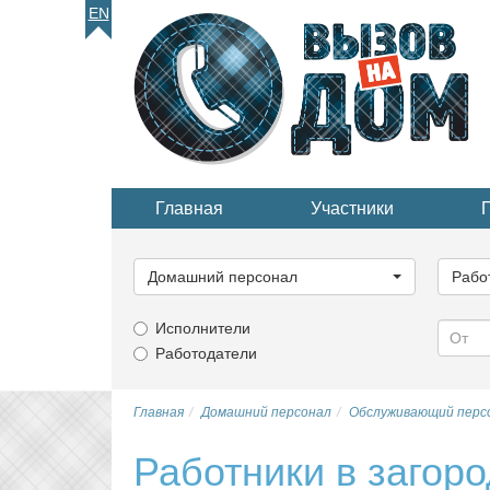
EN
Главная
Участники
Выберите
Выбер
категорию...
катего
Домашний персонал
Рабо
Исполнители
Работодатели
Главная
Домашний персонал
Обслуживающий перс
Работники в загор