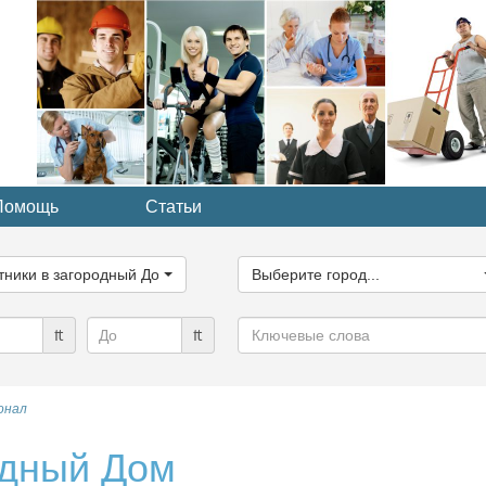
Помощь
Статьи
ите
Выберите
рию...
город...
тники в загородный Дом
Выберите город...
Ключевые
₶
₶
слова
онал
одный Дом