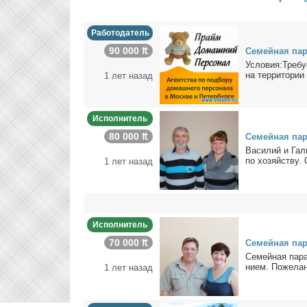
Работодатель
90 000 ₶
Се­мей­ная па­
Усло­вия:Тре­бу­
на тер­ри­то­рии р
1 лет назад
Исполнитель
80 000 ₶
Се­мей­ная па­р
Ва­си­лий и Га­л
по хо­зяй­ству. 
1 лет назад
Исполнитель
70 000 ₶
Се­мей­ная па­р
Се­мей­ная па­ра
ни­ем. По­же­ла­
1 лет назад