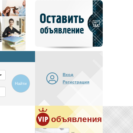
Добавить
новое
объявление
Вход
Регистрация
Найти
объявления