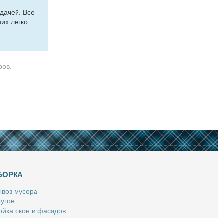
­да­чей. Все
них лег­ко
ров.
БОРКА
­воз му­со­ра
у­гое
й­ка окон и фа­са­дов