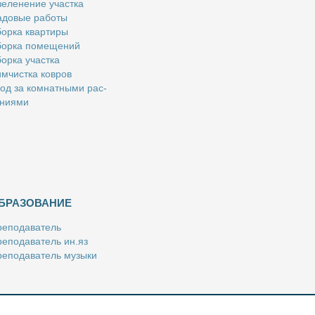
е­ле­не­ние участ­ка
­до­вые ра­бо­ты
ор­ка квар­ти­ры
ор­ка по­ме­ще­ний
ор­ка участ­ка
м­чист­ка ков­ров
од за ком­нат­ны­ми рас­
­ни­я­ми
БРАЗОВАНИЕ
е­по­да­ва­тель
е­по­да­ва­тель ин.яз
е­по­да­ва­тель му­зы­ки
­пе­ти­тор