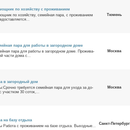
­мощ­ник по хо­зяй­ству с про­жи­ва­ни­ем
Тюмень
мощ­ник по хо­зяй­ству, се­мей­ная па­ра, с про­жи­ва­ни­ем
до­став­ля­ет­ся...
­мей­ная па­ра для ра­бо­ты в за­го­род­ном до­ме
Москва
мей­ная па­ра для ра­бо­ты в за­го­род­ном до­ме. Про­жи­ва­
й ча­сти до­ма с...
ра в за­го­род­ный дом
Москва
ты:Сроч­но тре­бу­ет­ся се­мей­ная па­ра для ухо­да за до­
 участ­ком 30 со­ток,...
а на ба­зу от­ды­ха
Санкт-Петербург
ы Ра­бо­та с про­жи­ва­ни­ем на ба­зе от­ды­ха. Вы­ход­ные...