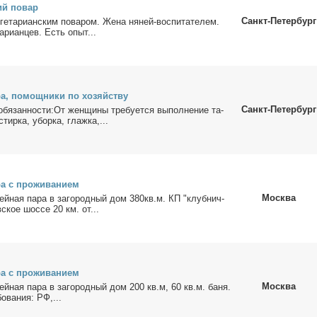
кий по­вар
Санкт-Петербург
ге­та­ри­ан­ским по­ва­ром. Же­на ня­ней-вос­пи­та­те­лем.
а­ри­ан­цев. Есть опыт...
ра, по­мощ­ни­ки по хо­зяй­ству
Санкт-Петербург
бя­зан­но­сти:От жен­щи­ны тре­бу­ет­ся вы­пол­не­ние та­
стир­ка, убор­ка, глаж­ка,...
а с про­жи­ва­ни­ем
Москва
­мей­ная па­ра в за­го­род­ный дом 380кв.м. КП "клуб­нич­
­ское шос­се 20 км. от...
а с про­жи­ва­ни­ем
Москва
мей­ная па­ра в за­го­род­ный дом 200 кв.м, 60 кв.м. ба­ня.
бо­ва­ния: РФ,...