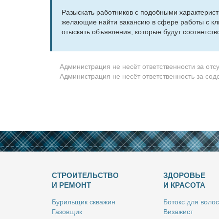
Разыс­кать ра­бот­ни­ков с по­доб­ны­ми ха­рак­те­ри­
же­ла­ю­щие най­ти ва­кан­сию в сфе­ре ра­бо­ты с кл
отыс­кать объ­яв­ле­ния, ко­то­рые бу­дут со­от­вет­ст
Администрация не несёт ответственности за отс
Администрация не несёт ответственность за со
СТРОИТЕЛЬСТВО
ЗДОРОВЬЕ
И РЕМОНТ
И КРАСОТА
Бу­риль­щик сква­жин
Бо­токс для во­лос
Га­зов­щик
Ви­за­жист