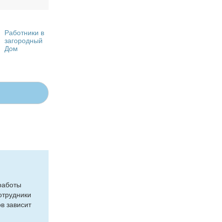
Работники в
загородный
Дом
ра­бо­ты
­труд­ни­ки
в за­ви­сит