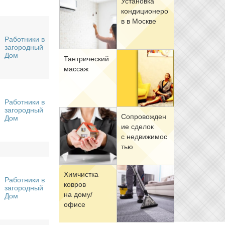
Уста­нов­ка
кон­ди­ци­о­не­ро
в в Москве
Работники в
загородный
Дом
Тан­три­че­ский
мас­саж
Работники в
загородный
Со­про­вож­де­н
Дом
ие сде­лок
с недви­жи­мо­с
тью
Хим­чист­ка
Работники в
ков­ров
загородный
на до­му/
Дом
офи­се