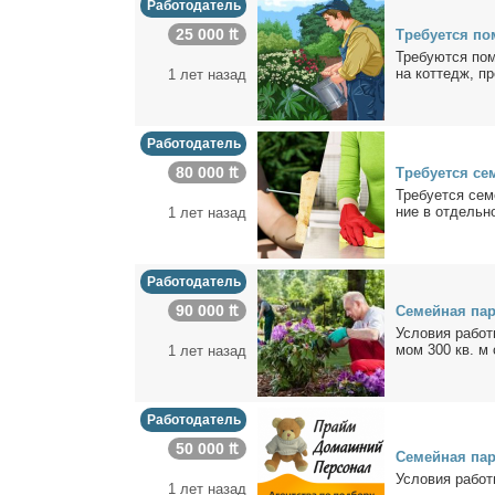
Работодатель
25 000 ₶
Тре­бу­ет­ся по
Тре­бу­ют­ся по­
на кот­тедж, пре
1 лет назад
Работодатель
80 000 ₶
Тре­бу­ет­ся се
Тре­бу­ет­ся се­
ние в от­дель­но
1 лет назад
Работодатель
90 000 ₶
Се­мей­ная па­
Усло­вия ра­бо­
мом 300 кв. м с
1 лет назад
Работодатель
50 000 ₶
Се­мей­ная па­р
Усло­вия ра­бо­т
1 лет назад