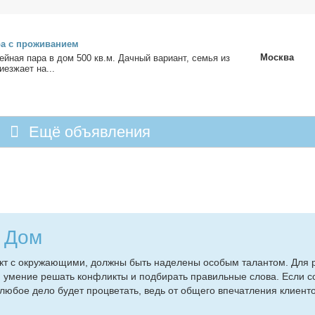
а с про­жи­ва­ни­ем
Москва
­мей­ная па­ра в дом 500 кв.м. Дач­ный ва­ри­ант, се­мья из
­ез­жа­ет на...
Ещё объявления
й Дом
такт с окру­жа­ю­щи­ми, долж­ны быть на­де­ле­ны осо­бым та­лан­том. Для 
в, уме­ние ре­шать кон­флик­ты и под­би­рать пра­виль­ные сло­ва. Ес­ли со
 лю­бое де­ло бу­дет про­цве­тать, ведь от об­ще­го впе­чат­ле­ния кли­ен­то