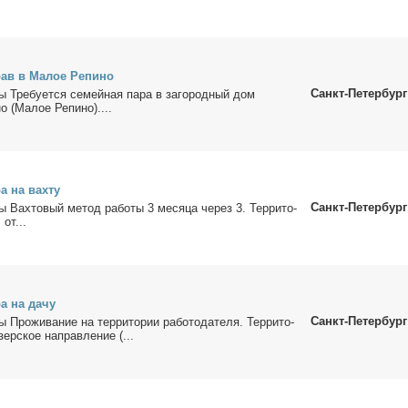
рав в Ма­лое Ре­пи­но
Санкт-Петербург
ы Тре­бу­ет­ся се­мей­ная па­ра в за­го­род­ный дом
но (Ма­лое Ре­пи­но)....
ра на вах­ту
Санкт-Петербург
ы Вах­то­вый ме­тод ра­бо­ты 3 ме­ся­ца через 3. Тер­ри­то­
 от...
ра на да­чу
Санкт-Петербург
ы Про­жи­ва­ние на тер­ри­то­рии ра­бо­то­да­те­ля. Тер­ри­то­
зер­ское на­прав­ле­ние (...