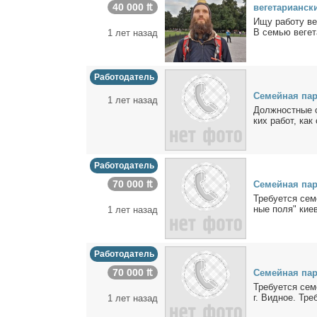
40 000 ₶
ве­ге­та­ри­ан­с
Ищу ра­бо­ту ве­
В се­мью ве­ге­т
1 лет назад
Работодатель
Се­мей­ная па­
1 лет назад
Долж­ност­ные о
ких ра­бот, как 
Работодатель
70 000 ₶
Се­мей­ная па­р
Тре­бу­ет­ся се
ные по­ля" ки­ев
1 лет назад
Работодатель
70 000 ₶
Се­мей­ная па­р
Тре­бу­ет­ся се­
г. Вид­ное. Тре­
1 лет назад