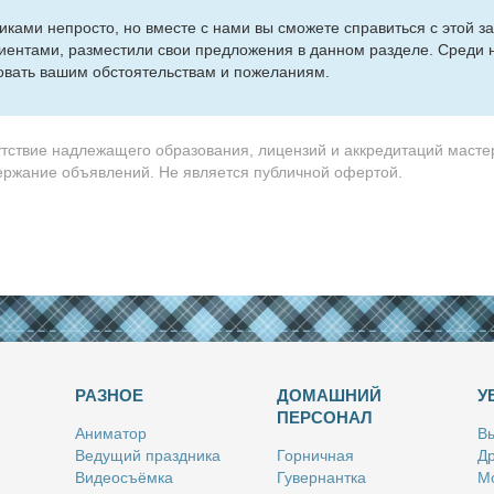
сти­ка­ми непро­сто, но вме­сте с на­ми вы смо­же­те спра­вить­ся с этой за
и­ен­та­ми, раз­ме­сти­ли свои пред­ло­же­ния в дан­ном раз­де­ле. Сре­ди 
во­вать ва­шим об­сто­я­тель­ствам и по­же­ла­ни­ям.
утствие надлежащего образования, лицензий и аккредитаций масте
держание объявлений. Не является публичной офертой.
РАЗНОЕ
ДОМАШНИЙ
У
ПЕРСОНАЛ
Ани­ма­тор
Вы
Ве­ду­щий празд­ни­ка
Гор­нич­ная
Др
Ви­део­съём­ка
Гу­вер­нант­ка
Мо