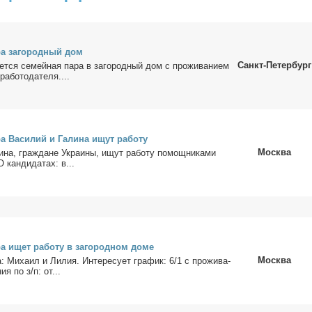
ра за­го­род­ный дом
Санкт-Петербург
ет­ся се­мей­ная па­ра в за­го­род­ный дом с про­жи­ва­ни­ем
а­бо­то­да­те­ля....
а Ва­си­лий и Га­ли­на ищут ра­бо­ту
Москва
и­на, граж­дане Укра­и­ны, ищут ра­бо­ту по­мощ­ни­ка­ми
О кан­ди­да­тах: в...
а ищет ра­бо­ту в за­го­род­ном до­ме
Москва
: Ми­ха­ил и Ли­лия. Ин­те­ре­су­ет гра­фик: 6/1 с про­жи­ва­
ния по з/п: от...