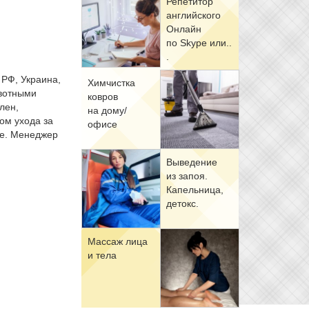
Ре­пе­ти­тор
ан­глий­ско­го
Он­лайн
по Skype или..
.
 РФ, Украина,
Хим­чист­ка
ивотными
ков­ров
лен,
на до­му/
ом ухода за
офи­се
ме. Менеджер
Вы­ве­де­ние
из за­поя.
Ка­пель­ни­ца,
де­токс.
Мас­саж ли­ца
и те­ла