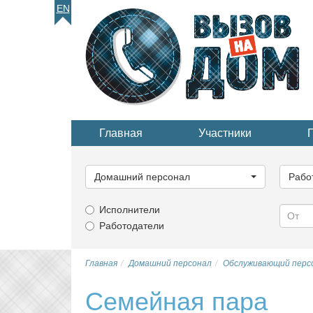
EN
Главная
Участники
Выберите
Выбер
категорию...
катего
Домашний персонал
Рабо
Исполнители
Работодатели
Главная
Домашний персонал
Обслуживающий перс
Семейная пара