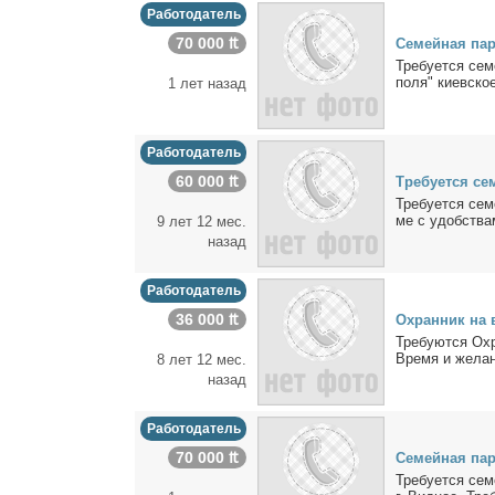
Работодатель
70 000 ₶
Се­мей­ная па­р
Тре­бу­ет­ся се
по­ля" ки­ев­ско
1 лет назад
Работодатель
60 000 ₶
Тре­бу­ет­ся се
Тре­бу­ет­ся се­
ме с удоб­ства­м
9 лет 12 мес.
назад
Работодатель
36 000 ₶
Охран­ник на в
Тре­бу­ют­ся Охр
Вре­мя и же­ла­н
8 лет 12 мес.
назад
Работодатель
70 000 ₶
Се­мей­ная па­р
Тре­бу­ет­ся се­