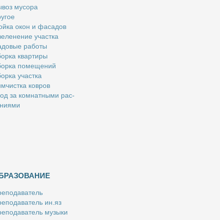
­воз му­со­ра
у­гое
й­ка окон и фа­са­дов
е­ле­не­ние участ­ка
­до­вые ра­бо­ты
ор­ка квар­ти­ры
ор­ка по­ме­ще­ний
ор­ка участ­ка
м­чист­ка ков­ров
од за ком­нат­ны­ми рас­
­ни­я­ми
БРАЗОВАНИЕ
е­по­да­ва­тель
е­по­да­ва­тель ин.яз
е­по­да­ва­тель му­зы­ки