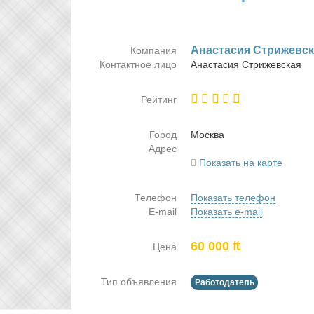
Ана­ста­сия Стри­жев­с
Компания
Контактное лицо
Ана­ста­сия Стри­жев­ская
Рейтинг
Город
Москва
Адрес
Показать на карте
Телефон
Показать телефон
E-mail
Показать e-mail
60 000 ₶
Цена
Тип объявления
Работодатель