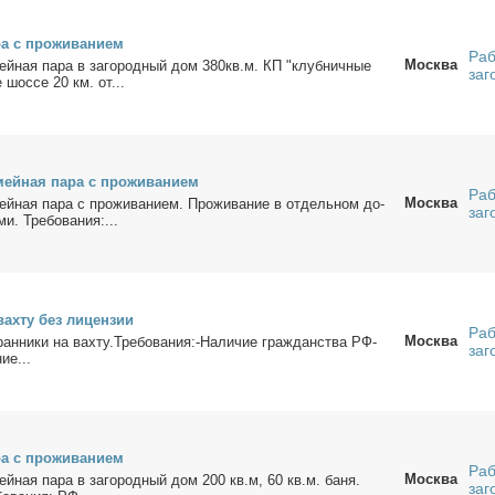
а с про­жи­ва­ни­ем
Раб
Москва
­мей­ная па­ра в за­го­род­ный дом 380кв.м. КП "клуб­нич­ные
заг
е шос­се 20 км. от...
­мей­ная па­ра с про­жи­ва­ни­ем
Раб
Москва
мей­ная па­ра с про­жи­ва­ни­ем. Про­жи­ва­ние в от­дель­ном до­
заг
и. Тре­бо­ва­ния:...
ах­ту без ли­цен­зии
Раб
Москва
ан­ни­ки на вах­ту.Тре­бо­ва­ния:-На­ли­чие граж­дан­ства РФ-
заг
ие...
а с про­жи­ва­ни­ем
Раб
Москва
мей­ная па­ра в за­го­род­ный дом 200 кв.м, 60 кв.м. ба­ня.
заг