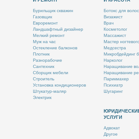
Бу­риль­щик сква­жин
Бо­токс для во­лос
Га­зов­щик
Ви­за­жист
Ев­ро­ре­монт
Врач
Ланд­шафт­ный ди­зай­нер
Кос­ме­то­лог
Мел­кий ре­монт
Мас­са­жист
Муж на час
Ма­стер ног­те­во­г
Остек­ле­ние бал­ко­нов
Мед­сест­ра
Плот­ник
Мик­роб­дей­динг 
Раз­но­ра­бо­чие
Нар­ко­лог
Сан­тех­ник
На­ра­щи­ва­ние во
Сбор­щик ме­бе­ли
На­ра­щи­ва­ние ре
Стро­и­тель
Па­рик­махер
Уста­нов­ка кон­ди­ци­о­не­ров
Пси­хи­атр
Шту­ка­тур-ма­ляр
Шу­га­ринг
Элек­трик
ЮРИДИЧЕСКИ
УСЛУГИ
Адво­кат
Дру­гое