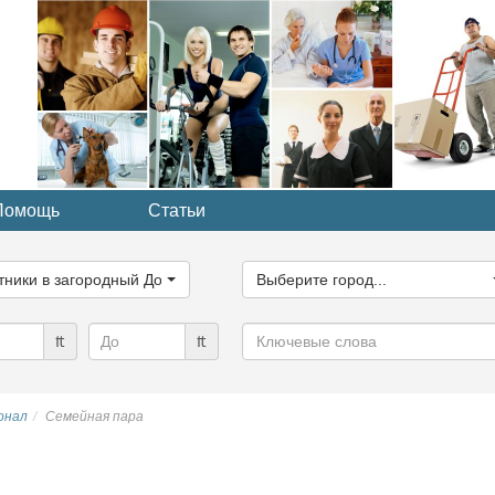
Помощь
Статьи
ите
Выберите
рию...
город...
тники в загородный Дом
Выберите город...
Ключевые
₶
₶
слова
онал
Семейная пара