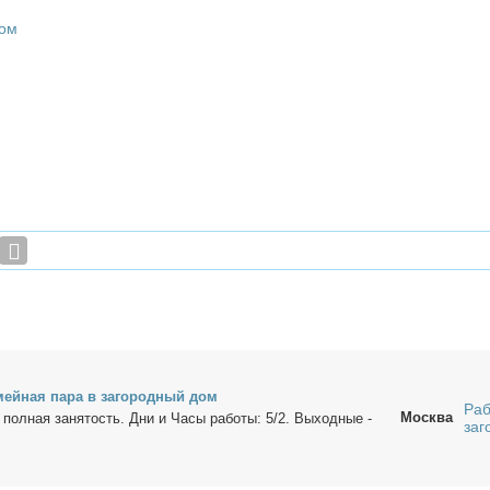
Дом
­мей­ная па­ра в за­го­род­ный дом
Раб
Москва
: пол­ная за­ня­тость. Дни и Ча­сы ра­бо­ты: 5/2. Вы­ход­ные -
заг