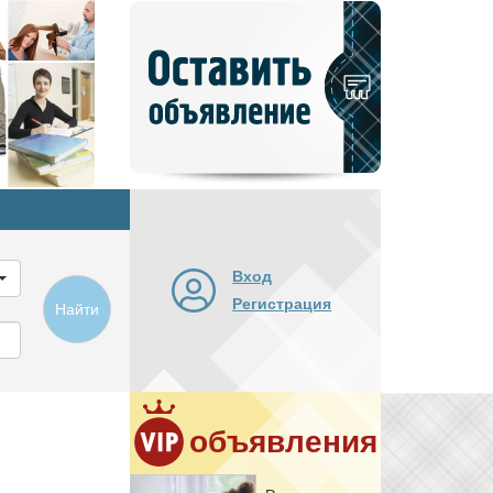
Добавить
новое
объявление
Вход
Регистрация
Найти
объявления