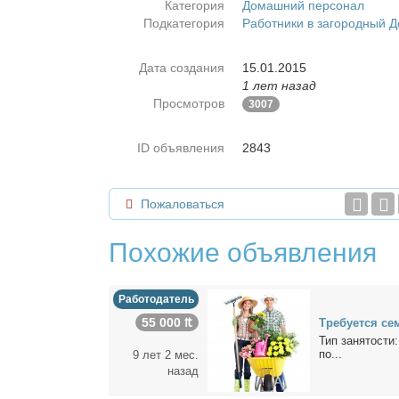
Категория
Домашний персонал
Подкатегория
Работники в загородный 
Дата создания
15.01.2015
1 лет назад
Просмотров
3007
ID объявления
2843
Пожаловаться
Похожие объявления
Работодатель
55 000 ₶
Тре­бу­ет­ся се
Тип за­ня­то­сти
по...
9 лет 2 мес.
назад