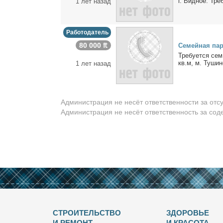
г. Вид­ное. Тре­
1 лет назад
Работодатель
80 000 ₶
Cемей­ная па­р
Тре­бу­ет­ся се
кв.м, м. Ту­шин­
1 лет назад
Администрация не несёт ответственности за отс
Администрация не несёт ответственность за со
СТРОИТЕЛЬСТВО
ЗДОРОВЬЕ
И РЕМОНТ
И КРАСОТА