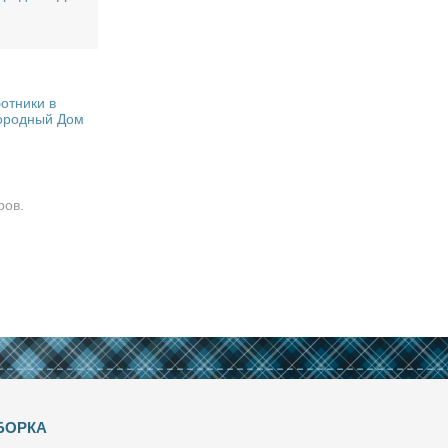
отники в
ородный Дом
ров.
БОРКА