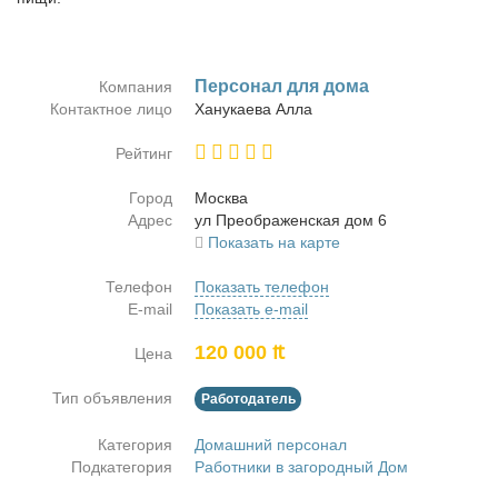
Пер­со­нал для до­ма
Компания
Контактное лицо
Ха­ну­ка­е­ва Ал­ла
Рейтинг
Город
Москва
Адрес
ул Пре­об­ра­жен­ская дом 6
Показать на карте
Телефон
Показать телефон
E-mail
Показать e-mail
120 000 ₶
Цена
Тип объявления
Работодатель
Категория
Домашний персонал
Подкатегория
Работники в загородный Дом