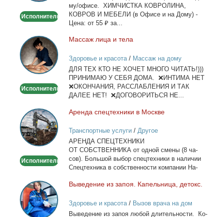
му/офи­се. ХИМЧИСТКА КОВРОЛИНА,
офисе
КОВРОВ И МЕБЕЛИ (в Офи­се и на До­му) -
Исполнитель
Це­на: от 55 ₽ за...
Мас­саж ли­ца и те­ла
Массаж
лица
Здоровье и красота
/
Массаж на дому
и
ДЛЯ ТЕХ КТО НЕ ХОЧЕТ МНОГО ЧИТАТЬ!)))
тела
ПРИНИМАЮ У СЕБЯ ДОМА. ❌ИНТИМА НЕТ
❌ОКОНЧАНИЯ, РАССЛАБЛЕНИЯ И ТАК
Исполнитель
ДАЛЕЕ НЕТ! ❌ДОГОВОРИТЬСЯ НЕ...
Арен­да спец­тех­ни­ки в Москве
Аренда
спецтехники
Транспортные услуги
/
Другое
в
АРЕНДА СПЕЦТЕХНИКИ
Москве
ОТ СОБСТВЕННИКА от од­ной сме­ны (8 ча­
сов). Боль­шой вы­бор спец­тех­ни­ки в на­ли­чии
Исполнитель
Спец­тех­ни­ка в соб­ствен­но­сти ком­па­нии На­
лич­ный...
Вы­ве­де­ние из за­поя. Ка­пель­ни­ца, де­токс.
Выведение
из
Здоровье и красота
/
Вызов врача на дом
запоя.
Вы­ве­де­ние из за­поя лю­бой дли­тель­но­сти. Ко­
Капельница,