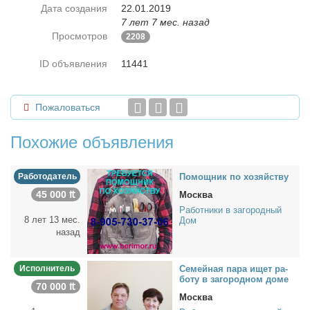
Дата создания
22.01.2019
7 лет 7 мес. назад
Просмотров
2208
ID объявления
11441
Пожаловаться
Похожие объявления
Работодатель
По­мощ­ник по хо­зяй­ству
45 000 ₶
Москва
Работники в загородный
8 лет 13 мес.
Дом
назад
Исполнитель
Се­мей­ная па­ра ищет ра­
бо­ту в за­го­род­ном до­ме
70 000 ₶
Москва