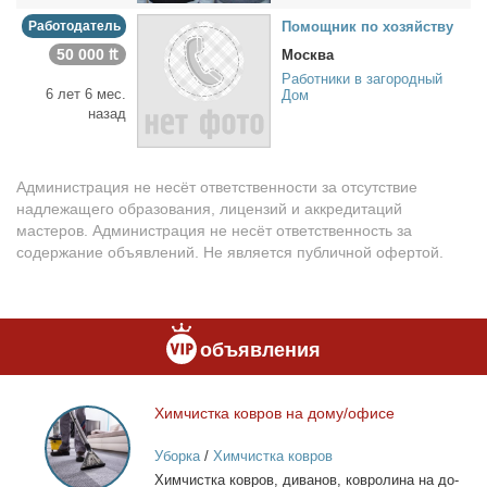
Работодатель
По­мощ­ник по хо­зяй­ству
50 000 ₶
Москва
Работники в загородный
6 лет 6 мес.
Дом
назад
Администрация не несёт ответственности за отсутствие
надлежащего образования, лицензий и аккредитаций
мастеров. Администрация не несёт ответственность за
содержание объявлений. Не является публичной офертой.
объявления
Хим­чист­ка ков­ров на до­му/офи­се
Химчистка
ковров
Уборка
/
Химчистка ковров
на
Хим­чист­ка ков­ров, ди­ва­нов, ков­ро­ли­на на до­
дому/