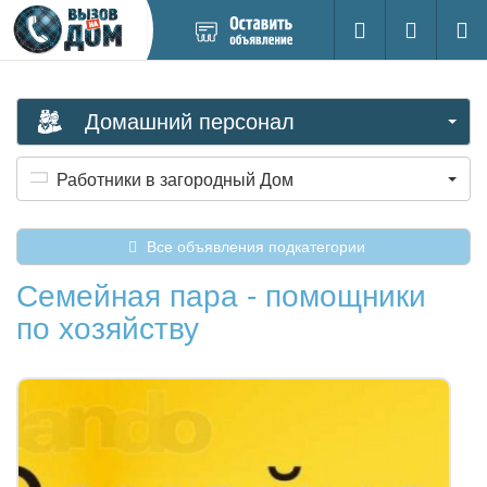
Добавить
Вход на са
Поиск
новое
объявление
Домашний персонал
Работники в загородный Дом
Все объявления подкатегории
Семейная пара - помощники
по хозяйству