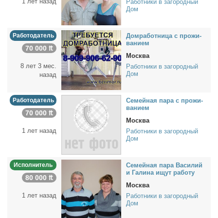
1 лет назад
Работники в загородный
Дом
Работодатель
Дом­ра­бот­ни­ца с про­жи­
ва­ни­ем
70 000 ₶
Москва
8 лет 3 мес.
Работники в загородный
Дом
назад
Работодатель
Cемей­ная па­ра с про­жи­
ва­ни­ем
70 000 ₶
Москва
1 лет назад
Работники в загородный
Дом
Исполнитель
Се­мей­ная па­ра Ва­си­лий
и Га­ли­на ищут ра­бо­ту
80 000 ₶
Москва
1 лет назад
Работники в загородный
Дом