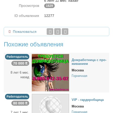
6 лет 11 мес. назад
Просмотров
1829
ID объявления
12277
Пожаловаться
Похожие объявления
Работодатель
Дом­ра­бот­ни­ца с про­
70 000 ₶
жи­ва­ни­ем
Москва
8 лет 6 мес.
Горничная
назад
Работодатель
VIP - гар­де­роб­щи­ца
80 000 ₶
Москва
Горничная
7 лет 1 мес.