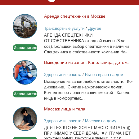
Арен­да спец­тех­ни­ки в Москве
Аренда
спецтехники
Транспортные услуги
/
Другое
в
АРЕНДА СПЕЦТЕХНИКИ
Москве
ОТ СОБСТВЕННИКА от од­ной сме­ны (8 ча­
сов). Боль­шой вы­бор спец­тех­ни­ки в на­ли­чии
Исполнитель
Спец­тех­ни­ка в соб­ствен­но­сти ком­па­нии На­
лич­ный...
Вы­ве­де­ние из за­поя. Ка­пель­ни­ца, де­токс.
Выведение
из
Здоровье и красота
/
Вызов врача на дом
запоя.
Вы­ве­де­ние из за­поя лю­бой дли­тель­но­сти. Ко­
Капельница,
ди­ро­ва­ние. Сня­тие нар­ко­ти­че­ской лом­ки.
детокс.
Ком­плекс­ное ле­че­ние за­ви­си­мо­стей. Ка­пель­
Исполнитель
ни­ца в ком­форт­ных...
Мас­саж ли­ца и те­ла
Массаж
лица
Здоровье и красота
/
Массаж на дому
и
ДЛЯ ТЕХ КТО НЕ ХОЧЕТ МНОГО ЧИТАТЬ!)))
тела
ПРИНИМАЮ У СЕБЯ ДОМА. ❌ИНТИМА НЕТ
❌ОКОНЧАНИЯ, РАССЛАБЛЕНИЯ И ТАК