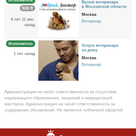
Исполнитель
Вы­зов ве­те­ри­на­ра
в Мос­ков­ской об­ла­сти
500 ₶
Москва
8 лет 11 мес.
Ветеринар
назад
Исполнитель
Услу­ги ве­те­ри­на­ра
на до­му
1 лет назад
Москва
Ветеринар
Администрация не несёт ответственности за отсутствие
надлежащего образования, лицензий и аккредитаций
мастеров. Администрация не несёт ответственность за
содержание объявлений. Не является публичной офертой.