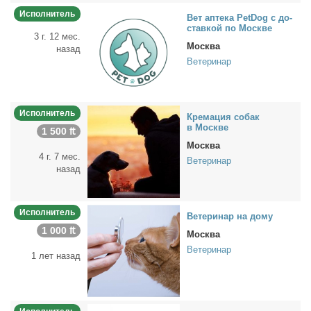
Исполнитель
Вет ап­те­ка PetDog с до­
став­кой по Москве
3 г. 12 мес.
Москва
назад
Ветеринар
Исполнитель
Кре­ма­ция со­бак
в Москве
1 500 ₶
Москва
4 г. 7 мес.
Ветеринар
назад
Исполнитель
Ве­те­ри­нар на до­му
1 000 ₶
Москва
Ветеринар
1 лет назад