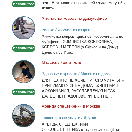
цент. В от­ли­чие от но­си­те­лей язы­ка, мо­гу объ­
Исполнитель
или
яс­нить...
WhatsApp
Хим­чист­ка ков­ров на до­му/офи­се
Химчистка
ковров
Уборка
/
Химчистка ковров
на
Хим­чист­ка ков­ров, ди­ва­нов, ков­ро­ли­на на до­
дому/
му/офи­се. ХИМЧИСТКА КОВРОЛИНА,
офисе
КОВРОВ И МЕБЕЛИ (в Офи­се и на До­му) -
Исполнитель
Це­на: от 55 ₽ за...
Мас­саж ли­ца и те­ла
Массаж
лица
Здоровье и красота
/
Массаж на дому
и
ДЛЯ ТЕХ КТО НЕ ХОЧЕТ МНОГО ЧИТАТЬ!)))
тела
ПРИНИМАЮ У СЕБЯ ДОМА. ❌ИНТИМА НЕТ
❌ОКОНЧАНИЯ, РАССЛАБЛЕНИЯ И ТАК
Исполнитель
ДАЛЕЕ НЕТ! ❌ДОГОВОРИТЬСЯ НЕ...
Арен­да спец­тех­ни­ки в Москве
Аренда
спецтехники
Транспортные услуги
/
Другое
в
АРЕНДА СПЕЦТЕХНИКИ
Москве
ОТ СОБСТВЕННИКА от од­ной сме­ны (8 ча­