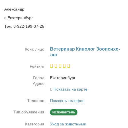
Александр
г. Екатеринбург
Тел. 8-922-199-07-25
Ве­те­ри­нар Ки­но­лог Зоо­пси­хо­
Конт. лицо
лог
Рейтинг
Город
Ека­те­рин­бург
Адрес
Показать на карте
Телефон
Показать телефон
Тип объявления
Исполнитель
Категория
Уход за животными