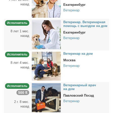
назад
Екатеринбург
Ветеринар
Ве­те­ри­нар. Ве­те­ри­нар­ная
Исполнитель
по­мощь с вы­ез­дом на дом
8 лет 1 мес.
Екатеринбург
назад
Ветеринар
Ве­те­ри­нар на дом
Исполнитель
Москва
8 лет 4 мес.
Ветеринар
назад
Ве­те­ри­нар­ный врач
Исполнитель
на дом
500 ₶
Павловский Посад
Ветеринар
2 г. 8 мес.
назад