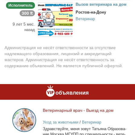
Вы­зов ве­те­ри­на­ра на дом
Исполнитель
Ростов-на-Дону
300 ₶
Ветеринар
9 лет 5 мес.
назад
Администрация не несёт ответственности за отсутствие
надлежащего образования, лицензий и аккредитаций
мастеров. Администрация не несёт ответственность за
содержание объявлений. Не является публичной офертой.
объявления
Ве­те­ри­нар­ный врач - Вы­езд на дом
Ветеринарный
врач
Уход за животными
/
Ветеринар
-
Здрав­ствуй­те, ме­ня зо­вут Та­тья­на Об­ра­зо­ва­
Выезд
ние Москва МГУПП по спе­ци­аль­но­сти - ве­те­