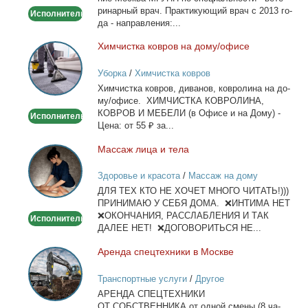
на
ри­нар­ный врач. Прак­ти­ку­ю­щий врач с 2013 го­
Исполнитель
дом
да - на­прав­ле­ния:...
Хим­чист­ка ков­ров на до­му/офи­се
Химчистка
ковров
Уборка
/
Химчистка ковров
на
Хим­чист­ка ков­ров, ди­ва­нов, ков­ро­ли­на на до­
дому/
му/офи­се. ХИМЧИСТКА КОВРОЛИНА,
офисе
КОВРОВ И МЕБЕЛИ (в Офи­се и на До­му) -
Исполнитель
Це­на: от 55 ₽ за...
Мас­саж ли­ца и те­ла
Массаж
лица
Здоровье и красота
/
Массаж на дому
и
ДЛЯ ТЕХ КТО НЕ ХОЧЕТ МНОГО ЧИТАТЬ!)))
тела
ПРИНИМАЮ У СЕБЯ ДОМА. ❌ИНТИМА НЕТ
❌ОКОНЧАНИЯ, РАССЛАБЛЕНИЯ И ТАК
Исполнитель
ДАЛЕЕ НЕТ! ❌ДОГОВОРИТЬСЯ НЕ...
Арен­да спец­тех­ни­ки в Москве
Аренда
спецтехники
Транспортные услуги
/
Другое
в
АРЕНДА СПЕЦТЕХНИКИ
Москве
ОТ СОБСТВЕННИКА от од­ной сме­ны (8 ча­