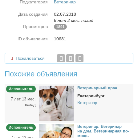
Подкатегория
Ветеринар
Дата создания
02.07.2018
8 лет 2 мес. назад
Просмотров
1891
ID объявления
10681
Пожаловаться
Похожие объявления
Ве­те­ри­нар­ный врач
Исполнитель
Екатеринбург
7 лет 13 мес.
Ветеринар
назад
Ве­те­ри­нар. Ве­те­ри­нар
Исполнитель
на дом. Ве­те­ри­нар­ная по­
мощь
7 лет 13 мес.