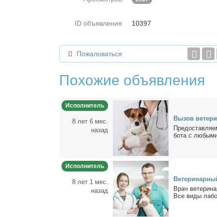
ID объявления
10397
Пожаловаться
Похожие объявления
Исполнитель
Вы­зов ве­те­р
8 лет 6 мес.
Предо­став­ля­е
назад
бо­та с лю­бы­ми
Исполнитель
Ве­те­ри­нар­н
8 лет 1 мес.
Врач ве­те­ри­на
назад
Все ви­ды ла­бо­