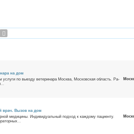
и­на­ра на дом
Моск
м услу­ги по вы­ез­ду ве­те­ри­на­ра Москва, Мос­ков­ская об­ласть. Ра­
...
ый врач. Вы­зов на дом
Моск
р­ной ме­ди­ци­ны. Ин­ди­ви­ду­аль­ный под­ход к каж­до­му па­ци­ен­ту.
ра­тор­ных...