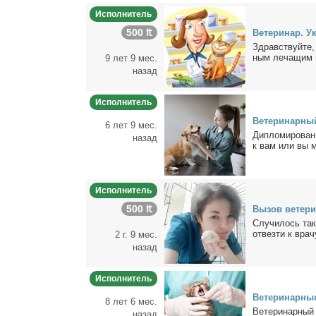
Исполнитель
500 ₶
Ве­те­ри­нар. У
Здрав­ствуй­те, 
ным ле­ча­щим в
9 лет 9 мес.
назад
Исполнитель
Ве­те­ри­нар­н
6 лет 9 мес.
Ди­пло­ми­ро­ва
назад
к вам или вы мо
Исполнитель
500 ₶
Вы­зов ве­те­ри
Cлу­чи­лось та
отвeзти к вpач
2 г. 9 мес.
назад
Исполнитель
Ве­те­ри­нар­ны
8 лет 6 мес.
Ве­те­ри­нар­ны
назад