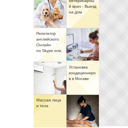
Ве­те­ри­нар­ны
й врач - Вы­езд
на дом
Ре­пе­ти­тор
ан­глий­ско­го
Он­лайн
по Skype или..
.
Уста­нов­ка
кон­ди­ци­о­не­ро
в в Москве
Мас­саж ли­ца
и те­ла