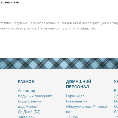
о вра­ча к вам...
утствие надлежащего образования, лицензий и аккредитаций масте
держание объявлений. Не является публичной офертой.
РАЗНОЕ
ДОМАШНИЙ
У
ПЕРСОНАЛ
Ани­ма­тор
Вы
Ве­ду­щий празд­ни­ка
Гор­нич­ная
Др
Ви­део­съём­ка
Гу­вер­нант­ка
Мо
Дед Мо­роз
Об­слу­жи­ва­ю­щий пер­со­
Оз
Ди Джей (DJ)
нал
Са
За­каз еды
Дру­гое
Уб