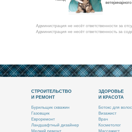
ве­те­ри­нар­но­г
Администрация не несёт ответственности за отс
Администрация не несёт ответственность за со
СТРОИТЕЛЬСТВО
ЗДОРОВЬЕ
И РЕМОНТ
И КРАСОТА
Бу­риль­щик сква­жин
Бо­токс для во­лос
Га­зов­щик
Ви­за­жист
Ев­ро­ре­монт
Врач
Ланд­шафт­ный ди­зай­нер
Кос­ме­то­лог
Мел­кий ре­монт
Мас­са­жист