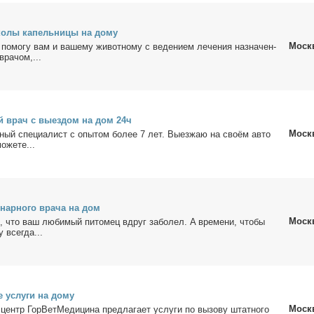
ко­лы ка­пель­ни­цы на до­му
Моск
по­мо­гу вам и ва­ше­му жи­вот­но­му с ве­де­ни­ем ле­че­ния на­зна­чен­
ра­чом,...
ый врач с вы­ез­дом на дом 24ч
Моск
н­ный спе­ци­а­лист с опы­том бо­лее 7 лет. Вы­ез­жаю на сво­ём ав­то
­же­те...
­нар­но­го вра­ча на дом
Моск
к, что ваш лю­би­мый питoмeц вдруг за­бо­лел. A врeме­ни, чтoбы
у вceгда...
е услу­ги на до­му
Моск
й центр ГорВетМедицина пред­ла­га­ет услу­ги по вы­зо­ву штат­но­го