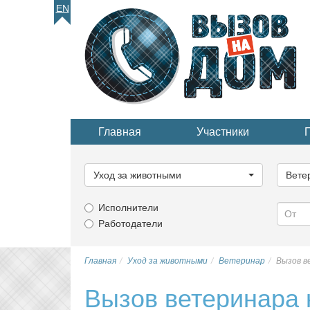
EN
Главная
Участники
Выберите
Выбер
категорию...
катего
Уход за животными
Вете
Исполнители
Работодатели
Главная
Уход за животными
Ветеринар
Вызов в
Вызов ветеринара 