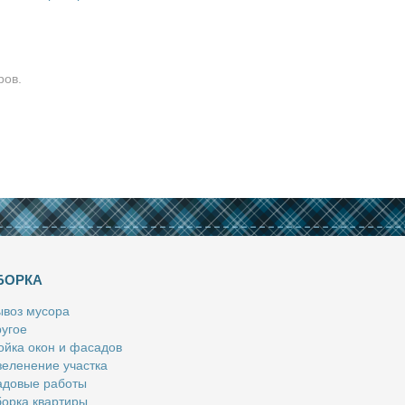
ров.
БОРКА
­воз му­со­ра
у­гое
й­ка окон и фа­са­дов
е­ле­не­ние участ­ка
­до­вые ра­бо­ты
ор­ка квар­ти­ры