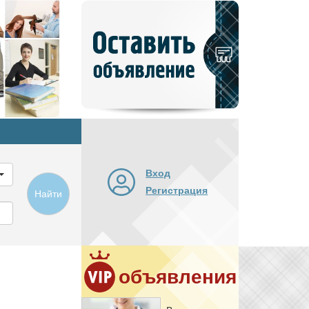
Добавить
новое
объявление
Вход
Регистрация
Найти
объявления