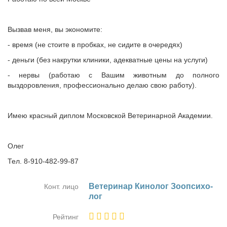
Вызвав меня, вы экономите:
- время (не стоите в пробках, не сидите в очередях)
- деньги (без накрутки клиники, адекватные цены на услуги)
- нервы (работаю с Вашим животным до полного
выздоровления, профессионально делаю свою работу).
Имею красный диплом Московской Ветеринарной Академии.
Олег
Тел. 8-910-482-99-87
Ве­те­ри­нар Ки­но­лог Зоо­пси­хо­
Конт. лицо
лог
Рейтинг