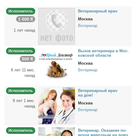
Ве­те­ри­нар­ный врач
Исполнитель
1 000 ₶
Москва
Ветеринар
1 лет назад
Вы­зов ве­те­ри­на­ра в Мос­
Исполнитель
ков­ской об­ла­сти
500 ₶
Москва
8 лет 11 мес.
Ветеринар
назад
Ве­те­ри­нар­ный врач
Исполнитель
на дом!
8 лет 1 мес.
Москва
назад
Ветеринар
Ве­те­ри­нар. Ока­за­ние по­
Исполнитель
мо­щи жи­вот­ным на до­му