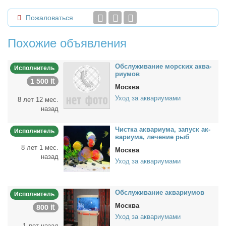
Пожаловаться
Похожие объявления
Об­слу­жи­ва­ние мор­ских ак­ва­
Исполнитель
ри­умов
1 500 ₶
Москва
Уход за аквариумами
8 лет 12 мес.
назад
Чист­ка ак­ва­ри­ума, за­пуск ак­
Исполнитель
ва­ри­ума, ле­че­ние рыб
8 лет 1 мес.
Москва
назад
Уход за аквариумами
Об­слу­жи­ва­ние ак­ва­ри­умов
Исполнитель
Москва
800 ₶
Уход за аквариумами
1 лет назад