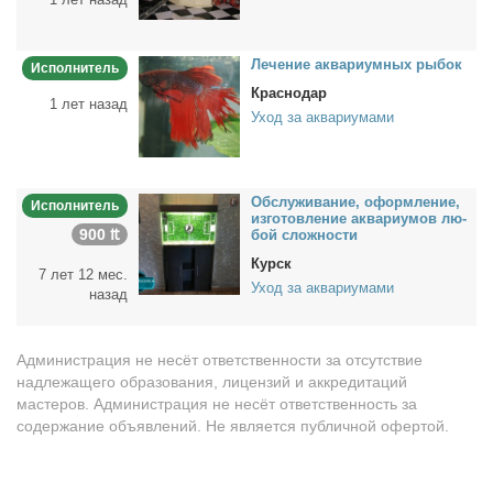
Ле­че­ние ак­ва­ри­ум­ных ры­бок
Исполнитель
Краснодар
1 лет назад
Уход за аквариумами
Об­слу­жи­ва­ние, оформ­ле­ние,
Исполнитель
из­го­тов­ле­ние ак­ва­ри­умов лю­
900 ₶
бой слож­но­сти
Курск
7 лет 12 мес.
Уход за аквариумами
назад
Администрация не несёт ответственности за отсутствие
надлежащего образования, лицензий и аккредитаций
мастеров. Администрация не несёт ответственность за
содержание объявлений. Не является публичной офертой.