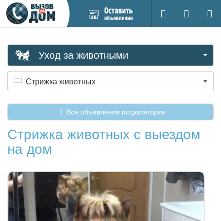
Добавить
Вход на са
Поиск
новое
объявление
Уход за животными
Стрижка животных
Все объявления подкатегории
Стрижка животных с выездом
на дом