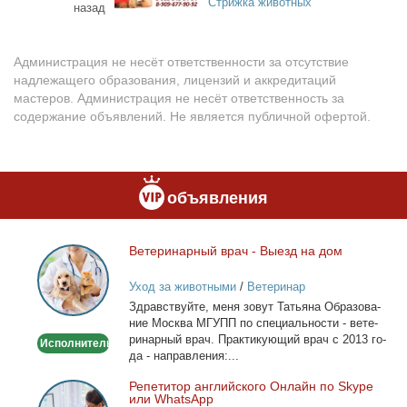
Стрижка животных
назад
Администрация не несёт ответственности за отсутствие
надлежащего образования, лицензий и аккредитаций
мастеров. Администрация не несёт ответственность за
содержание объявлений. Не является публичной офертой.
объявления
Ве­те­ри­нар­ный врач - Вы­езд на дом
Ветеринарный
врач
Уход за животными
/
Ветеринар
-
Здрав­ствуй­те, ме­ня зо­вут Та­тья­на Об­ра­зо­ва­
Выезд
ние Москва МГУПП по спе­ци­аль­но­сти - ве­те­
на
ри­нар­ный врач. Прак­ти­ку­ю­щий врач с 2013 го­
Исполнитель
дом
да - на­прав­ле­ния:...
Ре­пе­ти­тор ан­глий­ско­го Он­лайн по Skype
Репетитор
или WhatsApp