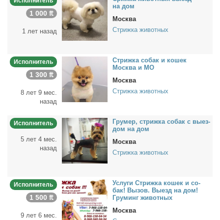
Исполнитель
на дом
1 000 ₶
Москва
Стрижка животных
1 лет назад
Стриж­ка со­бак и ко­шек
Исполнитель
Москва и МО
1 300 ₶
Москва
Стрижка животных
8 лет 9 мес.
назад
Гру­мер, стриж­ка со­бак с вы­ез­
Исполнитель
дом на дом
5 лет 4 мес.
Москва
назад
Стрижка животных
Услу­ги Стриж­ка ко­шек и со­
Исполнитель
бак! Вы­зов. Вы­езд на дом!
1 500 ₶
Гру­минг жи­вот­ных
Москва
9 лет 6 мес.