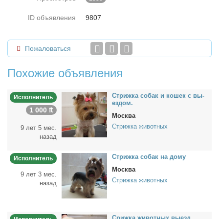
ID объявления
9807
Пожаловаться
Похожие объявления
Стриж­ка со­бак и ко­шек с вы­
Исполнитель
ез­дом.
1 000 ₶
Москва
Стрижка животных
9 лет 5 мес.
назад
Стриж­ка со­бак на до­му
Исполнитель
Москва
9 лет 3 мес.
Стрижка животных
назад
Сриж­ка жи­вот­ных вы­езд