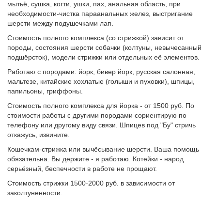
мытьё, сушка, когти, ушки, пах, анальная область, при
необходимости-чистка параанальных желез, выстригание
шерсти между подушечками лап.
Стоимость полного комплекса (со стрижкой) зависит от
породы, состояния шерсти собачки (колтуны, невычесанный
подшёрсток), модели стрижки или отдельных её элементов.
Работаю с породами: йорк, бивер йорк, русская салонная,
мальтезе, китайские хохлатые (голыши и пуховки), шпицы,
папильоны, гриффоны.
Стоимость полного комплекса для йорка - от 1500 руб. По
стоимости работы с другими породами сориентирую по
телефону или другому виду связи. Шпицев под "Бу" стричь
откажусь, извините.
Кошечкам-стрижка или вычёсывание шерсти. Ваша помощь
обязательна. Вы держите - я работаю. Котейки - народ
серьёзный, беспечности в работе не прощают.
Стоимость стрижки 1500-2000 руб. в зависимости от
заколтуненности.