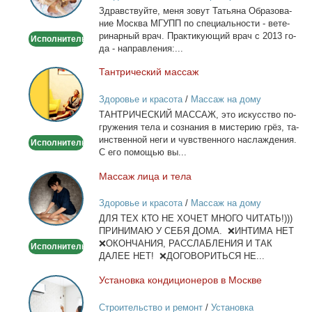
Здрав­ствуй­те, ме­ня зо­вут Та­тья­на Об­ра­зо­ва­
Выезд
ние Москва МГУПП по спе­ци­аль­но­сти - ве­те­
на
ри­нар­ный врач. Прак­ти­ку­ю­щий врач с 2013 го­
Исполнитель
дом
да - на­прав­ле­ния:...
Тан­три­че­ский мас­саж
Тантрический
массаж
Здоровье и красота
/
Массаж на дому
ТАНТРИЧЕСКИЙ МАССАЖ, это ис­кус­ство по­
гру­же­ния те­ла и со­зна­ния в ми­сте­рию грёз, та­
ин­ствен­ной неги и чув­ствен­но­го на­сла­жде­ния.
Исполнитель
С его по­мо­щью вы...
Мас­саж ли­ца и те­ла
Массаж
лица
Здоровье и красота
/
Массаж на дому
и
ДЛЯ ТЕХ КТО НЕ ХОЧЕТ МНОГО ЧИТАТЬ!)))
тела
ПРИНИМАЮ У СЕБЯ ДОМА. ❌ИНТИМА НЕТ
❌ОКОНЧАНИЯ, РАССЛАБЛЕНИЯ И ТАК
Исполнитель
ДАЛЕЕ НЕТ! ❌ДОГОВОРИТЬСЯ НЕ...
Уста­нов­ка кон­ди­ци­о­не­ров в Москве
Установка
кондиционеров
Строительство и ремонт
/
Установка
в