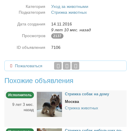
Категория
Уход за животными
Подкатегория
Стрижка животных
Дата создания
14.11.2016
9 лет 10 мес. назад
Просмотров
2137
ID объявления
7106
Пожаловаться
Похожие объявления
Стриж­ка со­бак на до­му
Исполнитель
Москва
9 лет 3 мес.
Стрижка животных
назад
Стриж­ка со­бак неболь­ших по­