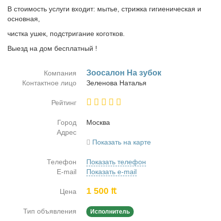
В стоимость услуги входит: мытье, стрижка гигиеническая и
основная,
чистка ушек, подстригание коготков.
Выезд на дом бесплатный !
Зооса­лон На зу­бок
Компания
Контактное лицо
Зе­ле­но­ва На­та­лья
Рейтинг
Город
Москва
Адрес
Показать на карте
Телефон
Показать телефон
E-mail
Показать e-mail
1 500 ₶
Цена
Тип объявления
Исполнитель