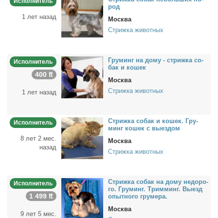
Исполнитель
род
1 лет назад
Москва
Стрижка животных
Гру­минг на до­му - стриж­ка со­
Исполнитель
бак и ко­шек
400 ₶
Москва
Стрижка животных
1 лет назад
Стриж­ка со­бак и ко­шек. Гру­
Исполнитель
минг ко­шек с вы­ез­дом
8 лет 2 мес.
Москва
назад
Стрижка животных
Стриж­ка со­бак на до­му недо­ро­
Исполнитель
го. Гру­минг. Трим­минг. Вы­езд
1 499 ₶
опыт­но­го гру­ме­ра.
Москва
9 лет 5 мес.