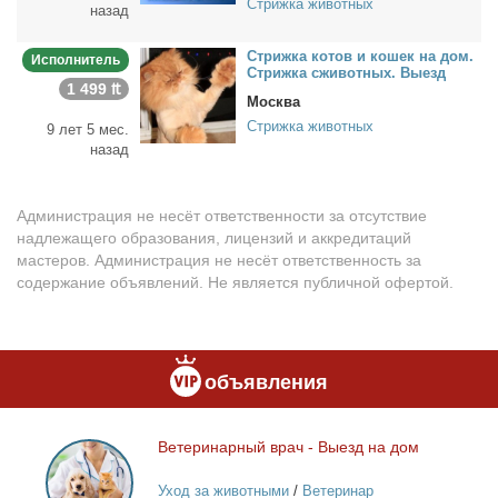
Стрижка животных
назад
Стриж­ка ко­тов и ко­шек на дом.
Исполнитель
Стриж­ка сжи­вот­ных. Вы­езд
1 499 ₶
Москва
Стрижка животных
9 лет 5 мес.
назад
Администрация не несёт ответственности за отсутствие
надлежащего образования, лицензий и аккредитаций
мастеров. Администрация не несёт ответственность за
содержание объявлений. Не является публичной офертой.
объявления
Ве­те­ри­нар­ный врач - Вы­езд на дом
Ветеринарный
врач
Уход за животными
/
Ветеринар
-