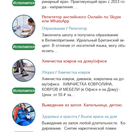
ри­нар­ный врач. Прак­ти­ку­ю­щий врач с 2013 го­
Исполнитель
дом
да - на­прав­ле­ния:...
Ре­пе­ти­тор ан­глий­ско­го Он­лайн по Skype
Репетитор
или WhatsApp
английского
Образование
/
Репетитор
Онлайн
За­кон­чи­ла шко­лу и по­лу­чи­ла об­ра­зо­ва­ние
по
в Ве­ли­ко­бри­та­нии. Иде­аль­ный Бри­тан­ский ак­
Skype
цент. В от­ли­чие от но­си­те­лей язы­ка, мо­гу объ­
Исполнитель
или
яс­нить...
WhatsApp
Хим­чист­ка ков­ров на до­му/офи­се
Химчистка
ковров
Уборка
/
Химчистка ковров
на
Хим­чист­ка ков­ров, ди­ва­нов, ков­ро­ли­на на до­
дому/
му/офи­се. ХИМЧИСТКА КОВРОЛИНА,
офисе
КОВРОВ И МЕБЕЛИ (в Офи­се и на До­му) -
Исполнитель
Це­на: от 55 ₽ за...
Вы­ве­де­ние из за­поя. Ка­пель­ни­ца, де­токс.
Выведение
из
Здоровье и красота
/
Вызов врача на дом
запоя.
Вы­ве­де­ние из за­поя лю­бой дли­тель­но­сти. Ко­
Капельница,
ди­ро­ва­ние. Сня­тие нар­ко­ти­че­ской лом­ки.
детокс.